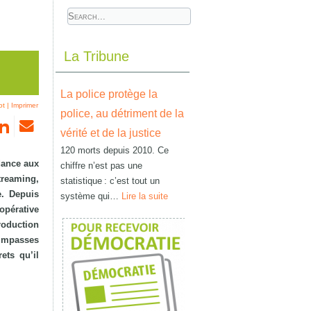
La Tribune
La police protège la
ot
|
Imprimer
police, au détriment de la
vérité et de la justice
120 morts depuis 2010. Ce
dance aux
chiffre n’est pas une
treaming,
statistique : c’est tout un
e. Depuis
système qui…
Lire la suite
opérative
oduction
 impasses
ets qu’il