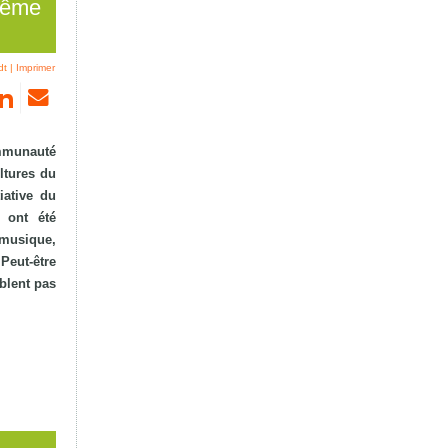
 même
dt
|
Imprimer
ommunauté
ltures du
iative du
s ont été
 musique,
Peut-être
blent pas