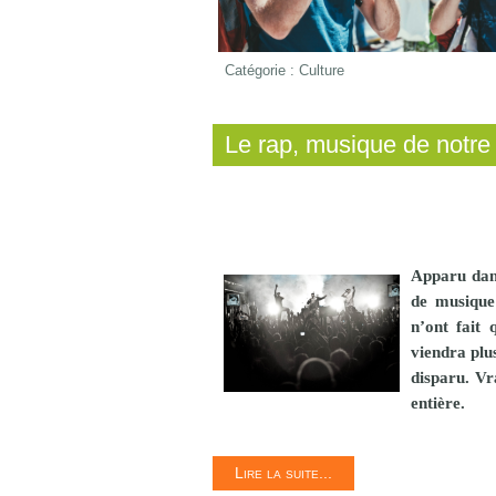
Catégorie :
Culture
Le rap, musique de notr
Apparu dans
de musique 
n’ont fait 
viendra plu
disparu. Vr
entière
.
Lire la suite...