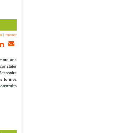
in
|
Imprimer
comme une
constater
cessaire
es formes
construits