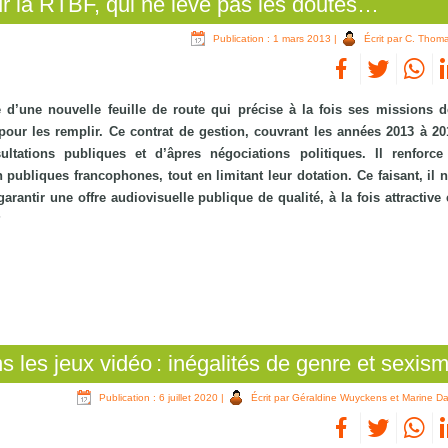
ur la RTBF, qui ne lève pas les doutes…
Publication : 1 mars 2013
|
Écrit par C. Thom
 d’une nouvelle feuille de route qui précise à la fois ses missions d
our les remplir. Ce contrat de gestion, couvrant les années 2013 à 201
ltations publiques et d’âpres négociations politiques. Il renforce
on publiques francophones, tout en limitant leur dotation. Ce faisant, il
rantir une offre audiovisuelle publique de qualité, à la fois attractive 
?
 les jeux vidéo : inégalités de genre et sexis
Publication : 6 juillet 2020
|
Écrit par Géraldine Wuyckens et Marine Da