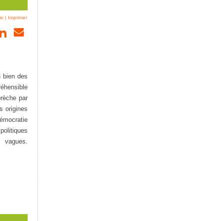
le
|
Imprimer
u bien des
réhensible
brèche par
s origines
 démocratie
politiques
s vagues.