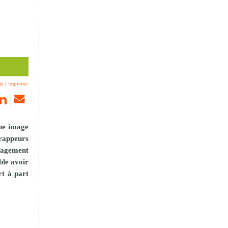
le
|
Imprimer
une image
 rappeurs
ngagement
ble avoir
rt à part