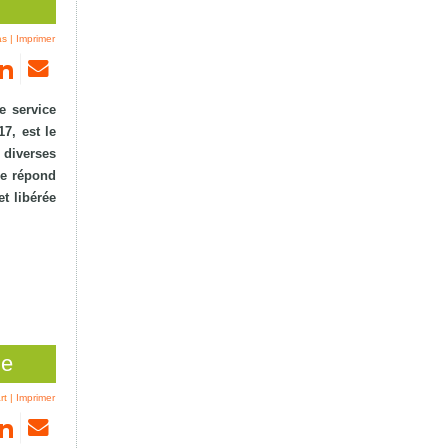
as
|
Imprimer
e service
7, est le
 diverses
 ne répond
et libérée
me
rt
|
Imprimer