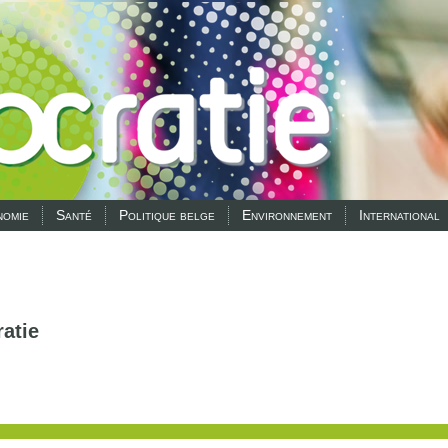
omie
Santé
Politique belge
Environnement
International
atie