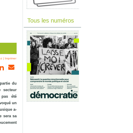
Tous les numéros
ez
|
Imprimer
partie du
 secteur
 pas été
ovoqué un
usique a-
e sera sa
doucement