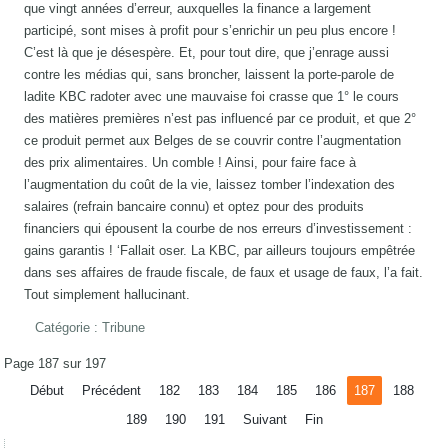
que vingt années d’erreur, auxquelles la finance a largement
participé, sont mises à profit pour s’enrichir un peu plus encore !
C’est là que je désespère. Et, pour tout dire, que j’enrage aussi
contre les médias qui, sans broncher, laissent la porte-parole de
ladite KBC radoter avec une mauvaise foi crasse que 1° le cours
des matières premières n’est pas influencé par ce produit, et que 2°
ce produit permet aux Belges de se couvrir contre l’augmentation
des prix alimentaires. Un comble ! Ainsi, pour faire face à
l’augmentation du coût de la vie, laissez tomber l’indexation des
salaires (refrain bancaire connu) et optez pour des produits
financiers qui épousent la courbe de nos erreurs d’investissement :
gains garantis ! ‘Fallait oser. La KBC, par ailleurs toujours empêtrée
dans ses affaires de fraude fiscale, de faux et usage de faux, l’a fait.
Tout simplement hallucinant.
Catégorie :
Tribune
Page 187 sur 197
Début
Précédent
182
183
184
185
186
187
188
189
190
191
Suivant
Fin