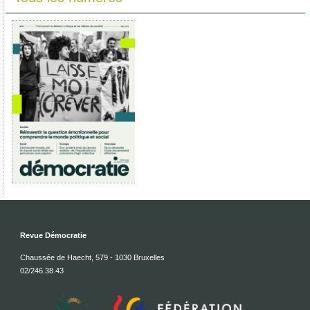
Revue Démocratie
Chaussée de Haecht, 579 - 1030 Bruxelles
02/246.38.43