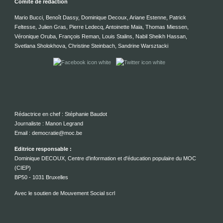
Comité de rédaction
Mario Bucci, Benoît Dassy, Dominique Decoux, Ariane Estenne, Patrick
Feltesse, Julien Gras, Pierre Ledecq, Antoinette Maia, Thomas Miessen,
Véronique Oruba, François Reman, Louis Stalins, Nabil Sheikh Hassan,
Svetlana Sholokhova, Christine Steinbach, Sandrine Warsztacki
Rédactrice en chef : Stéphanie Baudot
Journaliste : Manon Legrand
Email : democratie@moc.be
Editrice responsable :
Dominique DECOUX, Centre d'information et d'éducation populaire du MOC
(CIEP)
BP50 - 1031 Bruxelles
Avec le soutien de Mouvement Social scrl