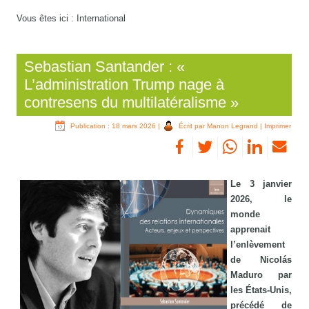
Vous êtes ici :
International
Sebastian Santander : «
L’administration Trump nage à
contresens du multilatéralisme »
Publication : 18 mars 2026
|
Écrit par Manon Legrand
|
Imprimer
Le 3 janvier
2026, le
monde
apprenait
l’enlèvement
de Nicolás
Maduro par
les États-Unis,
précédé de