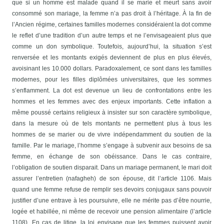
que si un homme est malade quand il se marie et meurt sans avoir
consommé son mariage, la femme n’a pas droit à l’héritage.
À la fin de
l’Ancien régime, certaines familles modernes considéraient la dot comme
le reflet d’une tradition d’un autre temps et ne l’envisageaient plus que
comme un don symbolique. Toutefois, aujourd’hui, la situation s’est
renversée et les montants exigés deviennent de plus en plus élevés,
avoisinant les 10.000 dollars. Paradoxalement, ce sont dans les familles
modernes, pour les filles diplômées universitaires, que les sommes
s’enflamment. La dot est devenue un lieu de confrontations entre les
hommes et les femmes avec des enjeux importants. Cette inflation a
même poussé certains religieux à insister sur son caractère symbolique,
dans la mesure où de tels montants ne permettent plus à tous les
hommes de se marier ou de vivre indépendamment du soutien de la
famille.
Par le mariage, l’homme s’engage à subvenir aux besoins de sa
femme, en échange de son obéissance. Dans le cas contraire,
l’obligation de soutien disparait. Dans un mariage permanent, le mari doit
assurer l’entretien (nafagheh) de son épouse, dit l’article 1106. Mais
quand une femme refuse de remplir ses devoirs conjugaux sans pouvoir
justifier d’une entrave à les poursuivre, elle ne mérite pas d’être nourrie,
logée et habillée, ni même de recevoir une pension alimentaire (l’article
1108). En cas de litige, la loi envisage que les femmes puissent avoir