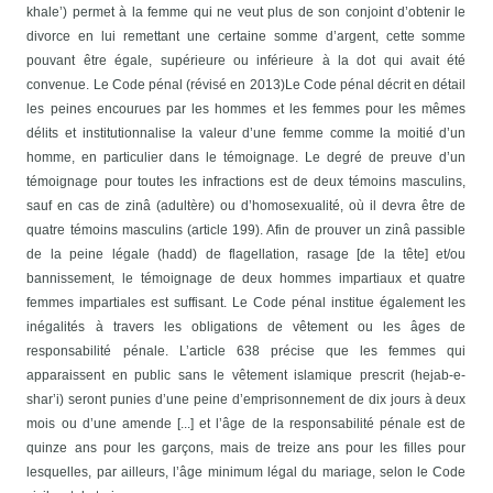
khale’) permet à la femme qui ne veut plus de son conjoint d’obtenir le
divorce en lui remettant une certaine somme d’argent, cette somme
pouvant être égale, supérieure ou inférieure à la dot qui avait été
convenue.
Le Code pénal (révisé en 2013)
Le Code pénal décrit en détail
les peines encourues par les hommes et les femmes pour les mêmes
délits et institutionnalise la valeur d’une femme comme la moitié d’un
homme, en particulier dans le témoignage. Le degré de preuve d’un
témoignage pour toutes les infractions est de deux témoins masculins,
sauf en cas de zinâ (adultère) ou d’homosexualité, où il devra être de
quatre témoins masculins (article 199). Afin de prouver un zinâ passible
de la peine légale (hadd) de flagellation, rasage [de la tête] et/ou
bannissement, le témoignage de deux hommes impartiaux et quatre
femmes impartiales est suffisant.
Le Code pénal institue également les
inégalités à travers les obligations de vêtement ou les âges de
responsabilité pénale. L’article 638 précise que les femmes qui
apparaissent en public sans le vêtement islamique prescrit (hejab-e-
shar’i) seront punies d’une peine d’emprisonnement de dix jours à deux
mois ou d’une amende [...] et l’âge de la responsabilité pénale est de
quinze ans pour les garçons, mais de treize ans pour les filles pour
lesquelles, par ailleurs, l’âge minimum légal du mariage, selon le Code