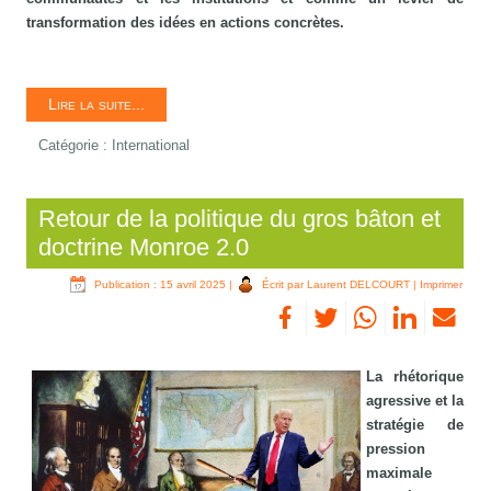
transformation des idées en actions concrètes.
Lire la suite...
Catégorie :
International
Retour de la politique du gros bâton et
doctrine Monroe 2.0
Publication : 15 avril 2025
|
Écrit par Laurent DELCOURT
|
Imprimer
La rhétorique
agressive et la
stratégie de
pression
maximale