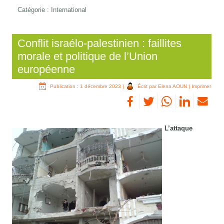
Catégorie :
International
Conflit israélo-palestinien : faillites
morale et politique de l’Union
européenne
Publication : 1 décembre 2023
|
Écrit par Elena AOUN
|
Imprimer
L’attaque