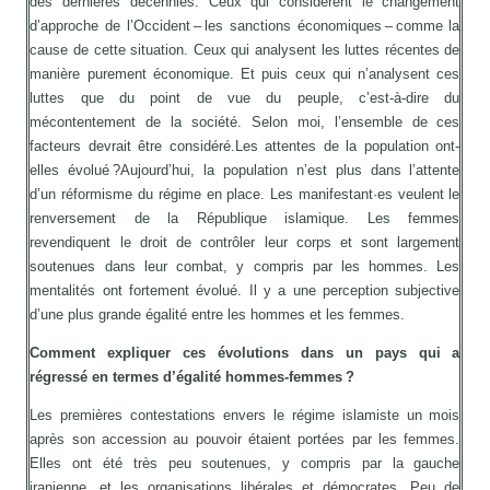
des dernières décennies. Ceux qui considèrent le changement
d’approche de l’Occident – les sanctions économiques – comme la
cause de cette situation. Ceux qui analysent les luttes récentes de
manière purement économique. Et puis ceux qui n’analysent ces
luttes que du point de vue du peuple, c’est-à-dire du
mécontentement de la société. Selon moi, l’ensemble de ces
facteurs devrait être considéré.Les attentes de la population ont-
elles évolué ?Aujourd’hui, la population n’est plus dans l’attente
d’un réformisme du régime en place. Les manifestant·es veulent le
renversement de la République islamique. Les femmes
revendiquent le droit de contrôler leur corps et sont largement
soutenues dans leur combat, y compris par les hommes. Les
mentalités ont fortement évolué. Il y a une perception subjective
d’une plus grande égalité entre les hommes et les femmes.
Comment expliquer ces évolutions dans un pays qui a
régressé en termes d’égalité hommes-femmes ?
Les premières contestations envers le régime islamiste un mois
après son accession au pouvoir étaient portées par les femmes.
Elles ont été très peu soutenues, y compris par la gauche
iranienne, et les organisations libérales et démocrates. Peu de