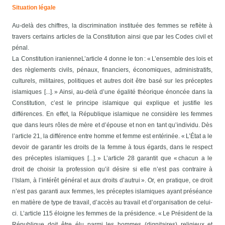
Situation légale
Au-delà des chiffres, la discrimination instituée des femmes se reflète à
travers certains articles de la Constitution ainsi que par les Codes civil et
pénal.
La Constitution iranienne
L’article 4 donne le ton : « L’ensemble des lois et
des règlements civils, pénaux, financiers, économiques, administratifs,
culturels, militaires, politiques et autres doit être basé sur les préceptes
islamiques [...]. » Ainsi, au-delà d’une égalité théorique énoncée dans la
Constitution, c’est le principe islamique qui explique et justifie les
différences. En effet, la République islamique ne considère les femmes
que dans leurs rôles de mère et d’épouse et non en tant qu’individu.
Dès
l’article 21, la différence entre homme et femme est entérinée. « L’État a le
devoir de garantir les droits de la femme à tous égards, dans le respect
des préceptes islamiques [...]. »
L’article 28 garantit que « chacun a le
droit de choisir la profession qu’il désire si elle n’est pas contraire à
l’Islam, à l’intérêt général et aux droits d’autrui ». Or, en pratique, ce droit
n’est pas garanti aux femmes, les préceptes islamiques ayant préséance
en matière de type de travail, d’accès au travail et d’organisation de celui-
ci. L’article 115 éloigne les femmes de la présidence. « Le Président de la
République doit être élu parmi les hommes (dignitaires) religieux et