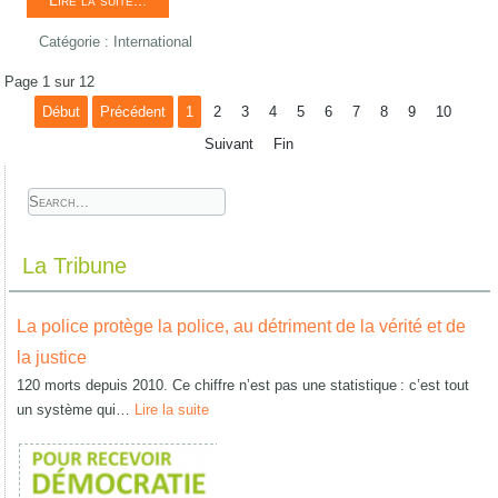
Lire la suite...
Catégorie :
International
Page 1 sur 12
Début
Précédent
1
2
3
4
5
6
7
8
9
10
Suivant
Fin
La Tribune
La police protège la police, au détriment de la vérité et de
la justice
120 morts depuis 2010. Ce chiffre n’est pas une statistique : c’est tout
un système qui…
Lire la suite