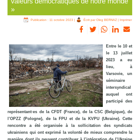
valeurs démocratiques de notre monde
»
Publication : 11 octobre 2023
|
Écrit par Oleg BERNAZ
|
Imprimer
Entre le 10 et
le 13 juillet
2023 a eu
lieu, à
Varsovie, un
séminaire
intersyndical
auquel ont
participé des
représentant·es de la CFDT (France), de la CSC (Belgique), de
l’OPZZ (Pologne), de la FPU et de la KVPU (Ukraine). Cette
rencontre a été organisée à la sollicitation des syndicats
ukrainiens qui ont exprimé la volonté de mieux comprendre la
manière dont ils peuvent contribuer à l’intégration de l’Ukraine