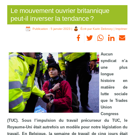
Le mouvement ouvrier britannique
peut-il inverser la tendance ?
Publication : 5 janvier 2023
|
Écrit par Karin Debroey
|
Imprimer
Aucun
syndicat n’a
une plus
longue
histoire en
matière de
lutte sociale
que le Trades
Union
Congress
(TUC). Sous l’impulsion du travail précurseur du TUC, le
Royaume-Uni était autrefois un modèle pour notre législation du
travail. En Belgique, la semaine de travail de cinq jours était