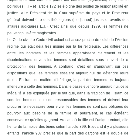
politiques [...] » et l’article 172 les éloigne des postes de responsabilité en
justice. « Le Président de la Cour suprême du pays et le Procureur
général doivent être des théologiens (modjtahed) justes et avertis des
affaires judiciaires [...] .» C’est ainsi que depuis 1979, les femmes ne
peuvent plus être magistrates.
Le Code civil
Le Code civil actuel est assez proche de celui de l’Ancien
régime qui était déjà très inspiré par la loi religieuse. Les différences
entre les hommes et les femmes apparaissent clairement et les
discriminations envers les femmes sont détaillées sous couvert de «
protection » des femmes. A contrario, c’est en s’appuyant sur ces
dispositions que les femmes essaient aujourd’hui de défendre leurs
droits.
En Iran, en matière d’héritage, la part des femmes est toujours
inférieure à celle des hommes. Dans le passé et encore aujourd’hui, cette
inégalité a été expliquée par le fait que, dans la tradition de l’Islam, ce
sont les hommes qui sont responsables des femmes et doivent leur
procurer le nécessaire pour vivre ; les femmes ne sont pas obligées de
pourvoir aux besoins de la famille et pourraient, le cas échéant,
conserver ce qu’elles gagnent. Au cas où la fille est l’unique enfant, elle
hérite de la moitié des biens selon l’article 899. Et quand il y a plusieurs
enfants, l’article 907 précise que la part des garçons est le double de