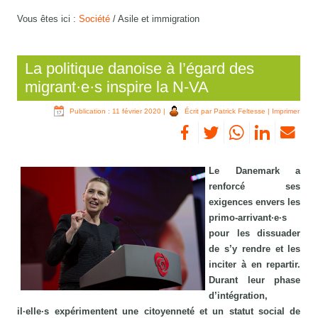
Vous êtes ici :
Société
/
Asile et immigration
La politique danoise à l’égard des
migrant·e·s inspire la N-VA
Publication : 11 février 2020
|
Écrit par Patrick Feltesse
|
Imprimer
Le Danemark a
renforcé ses
exigences envers les
primo-arrivant·e·s
pour les dissuader
de s’y rendre et les
inciter à en repartir.
Durant leur phase
d’intégration,
il·elle·s expérimentent une citoyenneté et un statut social de