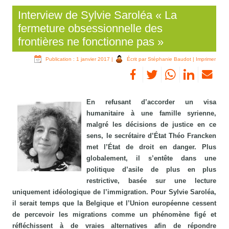
Interview de Sylvie Saroléa « La
fermeture obsessionnelle des
frontières ne fonctionne pas »
Publication : 1 janvier 2017
|
Écrit par Stéphanie Baudot
|
Imprimer
En refusant d’accorder un visa
humanitaire à une famille syrienne,
malgré les décisions de justice en ce
sens, le secrétaire d’État Théo Francken
met l’État de droit en danger. Plus
globalement, il s’entête dans une
politique d’asile de plus en plus
restrictive, basée sur une lecture
uniquement idéologique de l’immigration. Pour Sylvie Saroléa,
il serait temps que la Belgique et l’Union européenne cessent
de percevoir les migrations comme un phénomène figé et
réfléchissent à de vraies alternatives afin de répondre