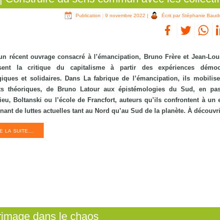
Publication : 9 novembre 2022
|
Écrit par Stéphanie Baud
un récent ouvrage consacré à l’émancipation, Bruno Frère et Jean-Loui
sent la critique du capitalisme à partir des expériences démocr
iques et solidaires. Dans La fabrique de l’émancipation, ils mobilise
ts théoriques, de Bruno Latour aux épistémologies du Sud, en pas
eu, Boltanski ou l’école de Francfort, auteurs qu’ils confrontent à un
nant de luttes actuelles tant au Nord qu’au Sud de la planète. À découvri
e la suite...
rimage dans le chaos