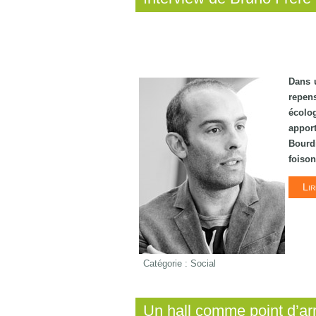
Dans 
repen
écolog
appor
Bourdi
foison
Lir
Catégorie :
Social
Un hall comme point d’ar