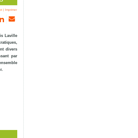
ot
|
Imprimer
s Laville
atiques,
nt divers
sant par
 ensemble
r.