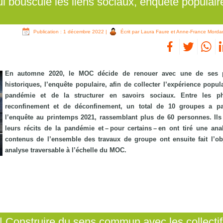
i bouscule les liens sociaux, enquête populair
Publication : 1 décembre 2022
|
Écrit par Laura Faure et Anne-France Morda
En automne 2020, le MOC décide de renouer avec une de ses p
historiques, l’enquête populaire, afin de collecter l’expérience popul
pandémie et de la structurer en savoirs sociaux. Entre les p
reconfinement et de déconfinement, un total de 10 groupes a pa
l’enquête au printemps 2021, rassemblant plus de 60 personnes. Ils 
leurs récits de la pandémie et – pour certains – en ont tiré une ana
contenus de l’ensemble des travaux de groupe ont ensuite fait l’ob
analyse traversable à l’échelle du MOC.
| Construire du sens commun avec les collecti