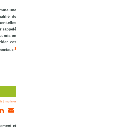
comme une
alifié de
ent-elles
r rappelé
et mis en
cider ces
1
 sociaux
ch
|
Imprimer
lement et