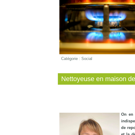
Catégorie :
Social
Nettoyeuse en maison de 
On en 
indispe
de repo
et la d