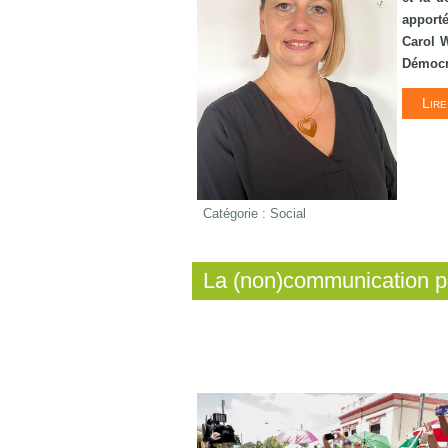
apporté
Carol W
Démocr
Lire
Catégorie :
Social
La (non)communication p