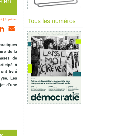
e en
nt
|
Imprimer
Tous les numéros
ratiques
aire de la
hases de
rticipé à
ont livré
lyse. Les
jet d’une
fs