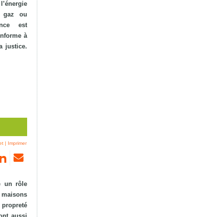
l’énergie
e gaz ou
ance est
onforme à
 justice.
et
|
Imprimer
é un rôle
s maisons
 propreté
ont aussi