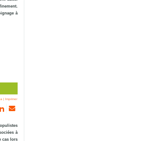
finement.
oignage à
na
|
Imprimer
opulistes
sociées à
 cas lors