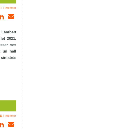
RT
|
Imprimer
e Lambert
let 2021.
usser ses
c un hall
sinistrés
YE
|
Imprimer