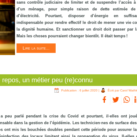
sans contrôle judiciaire de limiter et de suspendre l’accès à 
d’un ménage, pour simple raison de dette estimée d
d’électricité. Pourtant, disposer d’énergie en suffis
indispensable pour rendre effectif le droit de mener une vie c
la dignité humaine. Et sanctionner un droit doit passer par la
Mais les choses pourraient changer bientôt. Il était temps !
Lire la suite...
repos, un métier peu (re)connu
Publication : 6 juillet 2020
|
Écrit par Carol Wathl
a peu parlé pendant la crise du Covid et pourtant, il·elles ont jou
nsable dans la gestion de l’épidémie. Les technicien·nes de surface de
s ont mis les bouchées doubles pendant cette période pour assurer la
ésinfection des locaux limitant ainsi la propagation du virus. Il·elles 