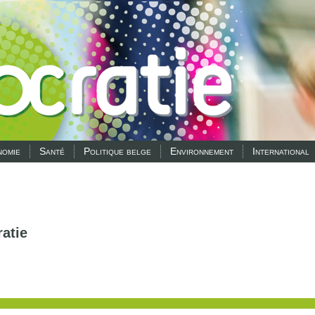
omie
Santé
Politique belge
Environnement
International
atie