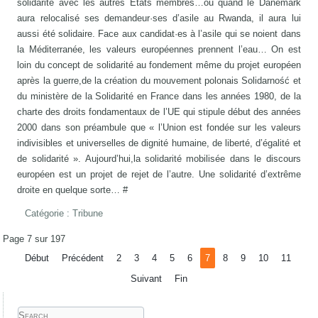
solidarité avec les autres États membres…ou quand le Danemark
aura relocalisé ses demandeur·ses d’asile au Rwanda, il aura lui
aussi été solidaire. Face aux candidat·es à l’asile qui se noient dans
la Méditerranée, les valeurs européennes prennent l’eau… On est
loin du concept de solidarité au fondement même du projet européen
après la guerre,de la création du mouvement polonais Solidarność et
du ministère de la Solidarité en France dans les années 1980, de la
charte des droits fondamentaux de l’UE qui stipule début des années
2000 dans son préambule que « l’Union est fondée sur les valeurs
indivisibles et universelles de dignité humaine, de liberté, d’égalité et
de solidarité ». Aujourd’hui,la solidarité mobilisée dans le discours
européen est un projet de rejet de l’autre. Une solidarité d’extrême
droite en quelque sorte… #
Catégorie :
Tribune
Page 7 sur 197
Début
Précédent
2
3
4
5
6
7
8
9
10
11
Suivant
Fin