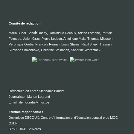
Comité de rédaction
Mario Bucci, Benoît Dassy, Dominique Decoux, Ariane Estenne, Patrick
Feltesse, Julien Gras, Pierre Ledecq, Antoinette Maia, Thomas Miessen,
Véronique Oruba, François Reman, Louis Stalins, Nabil Sheikh Hassan,
Svetlana Sholokhova, Christine Steinbach, Sandrine Warsztacki
Rédactrice en chef : Stéphanie Baudot
Journaliste : Manon Legrand
Email : democratie@moc.be
Editrice responsable :
Dominique DECOUX, Centre d'information et d'éducation populaire du MOC
(CIEP)
BP50 - 1031 Bruxelles