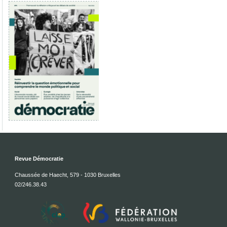
Revue Démocratie
Chaussée de Haecht, 579 - 1030 Bruxelles
02/246.38.43