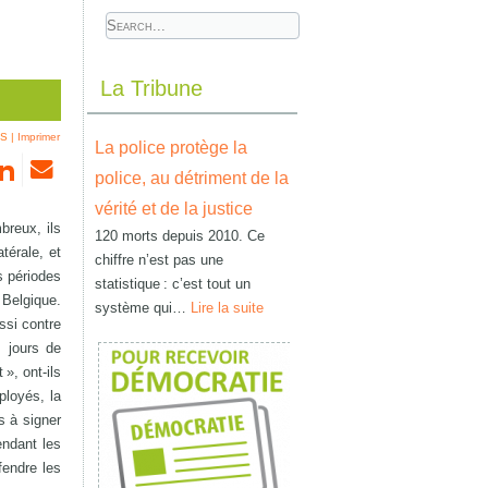
La Tribune
NS
|
Imprimer
La police protège la
police, au détriment de la
vérité et de la justice
breux, ils
120 morts depuis 2010. Ce
térale, et
chiffre n’est pas une
s périodes
statistique : c’est tout un
 Belgique.
système qui…
Lire la suite
ssi contre
s jours de
 », ont-ils
ployés, la
s à signer
endant les
fendre les