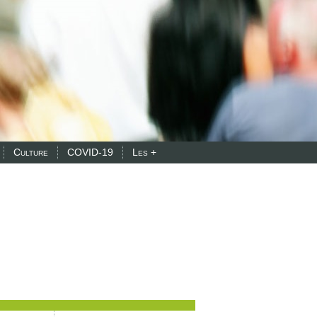
Culture
COVID-19
Les +