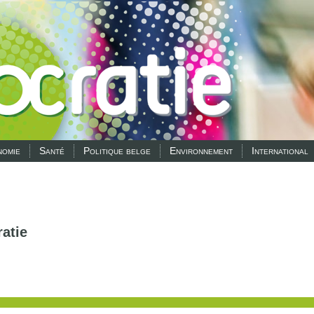
omie
Santé
Politique belge
Environnement
International
atie