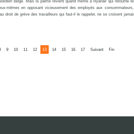
quotidien belge. Mais la palme revient quand même à Ryanair qui retourne 
 eux-mêmes en opposant vicieusement des employés aux consommateurs, 
droit de grève des travailleurs qui faut-il le rappeler, ne se croisent jamai
8
9
10
11
12
13
14
15
16
17
Suivant
Fin