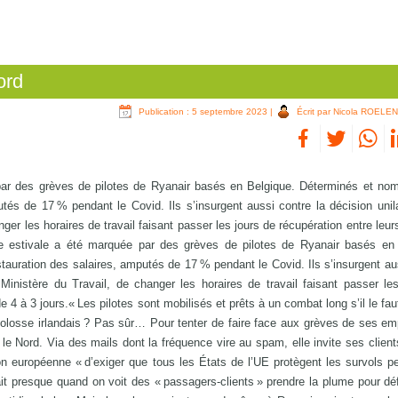
ord
Publication : 5 septembre 2023
|
Écrit par Nicola ROELE
 par des grèves de pilotes de Ryanair basés en Belgique. Déterminés et nom
tés de 17 % pendant le Covid. Ils s’insurgent aussi contre la décision unila
nger les horaires de travail faisant passer les jours de récupération entre leur
iale estivale a été marquée par des grèves de pilotes de Ryanair basés en
tauration des salaires, amputés de 17 % pendant le Covid. Ils s’insurgent au
u Ministère du Travail, de changer les horaires de travail faisant passer le
e 4 à 3 jours.« Les pilotes sont mobilisés et prêts à un combat long s’il le faut
colosse irlandais ? Pas sûr… Pour tenter de faire face aux grèves de ses em
e Nord. Via des mails dont la fréquence vire au spam, elle invite ses client
 européenne « d’exiger que tous les États de l’UE protègent les survols p
ait presque quand on voit des « passagers-clients » prendre la plume pour dé