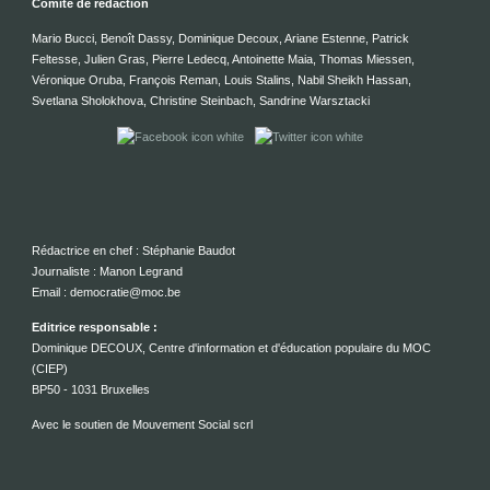
Comité de rédaction
Mario Bucci, Benoît Dassy, Dominique Decoux, Ariane Estenne, Patrick
Feltesse, Julien Gras, Pierre Ledecq, Antoinette Maia, Thomas Miessen,
Véronique Oruba, François Reman, Louis Stalins, Nabil Sheikh Hassan,
Svetlana Sholokhova, Christine Steinbach, Sandrine Warsztacki
Rédactrice en chef : Stéphanie Baudot
Journaliste : Manon Legrand
Email : democratie@moc.be
Editrice responsable :
Dominique DECOUX, Centre d'information et d'éducation populaire du MOC
(CIEP)
BP50 - 1031 Bruxelles
Avec le soutien de Mouvement Social scrl