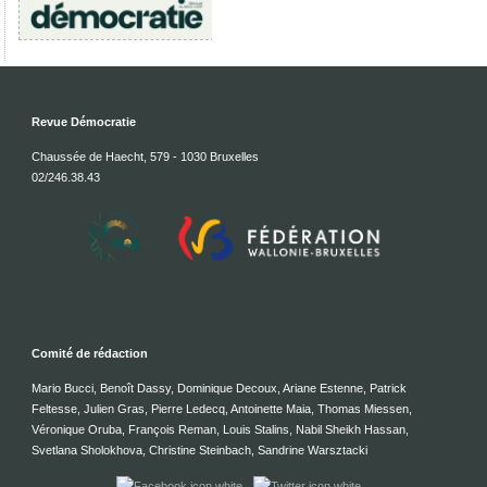
Revue Démocratie
Chaussée de Haecht, 579 - 1030 Bruxelles
02/246.38.43
Comité de rédaction
Mario Bucci, Benoît Dassy, Dominique Decoux, Ariane Estenne, Patrick
Feltesse, Julien Gras, Pierre Ledecq, Antoinette Maia, Thomas Miessen,
Véronique Oruba, François Reman, Louis Stalins, Nabil Sheikh Hassan,
Svetlana Sholokhova, Christine Steinbach, Sandrine Warsztacki