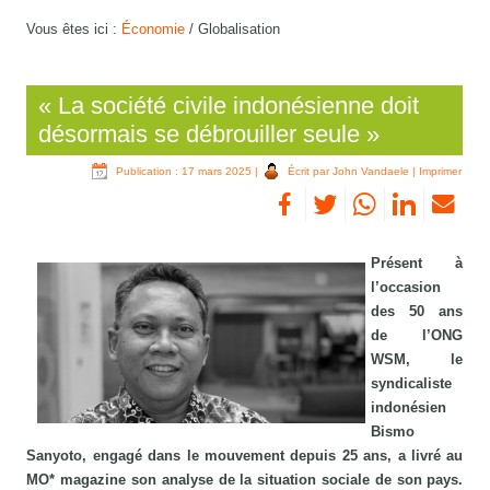
Vous êtes ici :
Économie
/
Globalisation
« La société civile indonésienne doit
désormais se débrouiller seule »
Publication : 17 mars 2025
|
Écrit par John Vandaele
|
Imprimer
Présent à
l’occasion
des 50 ans
de l’ONG
WSM, le
syndicaliste
indonésien
Bismo
Sanyoto, engagé dans le mouvement depuis 25 ans, a livré au
MO* magazine son analyse de la situation sociale de son pays.