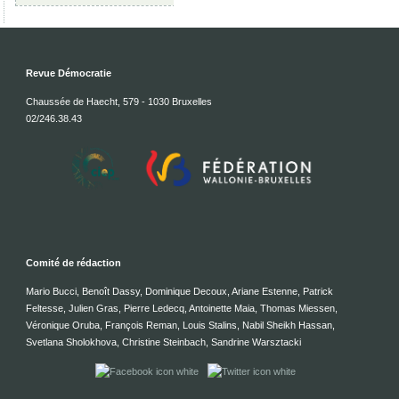
Revue Démocratie
Chaussée de Haecht, 579 - 1030 Bruxelles
02/246.38.43
Comité de rédaction
Mario Bucci, Benoît Dassy, Dominique Decoux, Ariane Estenne, Patrick
Feltesse, Julien Gras, Pierre Ledecq, Antoinette Maia, Thomas Miessen,
Véronique Oruba, François Reman, Louis Stalins, Nabil Sheikh Hassan,
Svetlana Sholokhova, Christine Steinbach, Sandrine Warsztacki