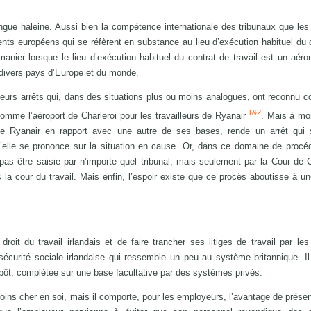
ongue haleine. Aussi bien la compétence internationale des tribunaux que les
ents européens qui se réfèrent en substance au lieu d’exécution habituel du 
nier lorsque le lieu d’exécution habituel du contrat de travail est un aéro
divers pays d’Europe et du monde.
ieurs arrêts qui, dans des situations plus ou moins analogues, ont reconnu 
1&2
comme l’aéroport de Charleroi pour les travailleurs de Ryanair
. Mais à mo
rne Ryanair en rapport avec une autre de ses bases, rende un arrêt qui s
u’elle se prononce sur la situation en cause. Or, dans ce domaine de procéd
pas être saisie par n’importe quel tribunal, mais seulement par la Cour de 
ès la cour du travail. Mais enfin, l’espoir existe que ce procès aboutisse à un
roit du travail irlandais et de faire trancher ses litiges de travail par les
 sécurité sociale irlandaise qui ressemble un peu au système britannique. Il
mpôt, complétée sur une base facultative par des systèmes privés.
ins cher en soi, mais il comporte, pour les employeurs, l’avantage de prése