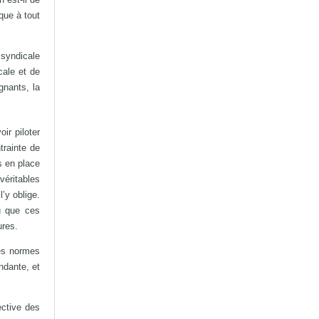
ique à tout
 syndicale
cale et de
gnants, la
ir piloter
trainte de
s en place
éritables
l’y oblige.
u que ces
ures.
des normes
ndante, et
ective des