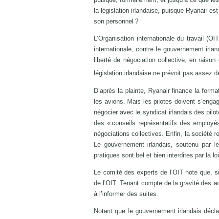
la législation irlandaise, puisque Ryanair est 
son personnel ?
L’Organisation internationale du travail (OI
internationale, contre le gouvernement irl
liberté de négociation collective, en raison
législation irlandaise ne prévoit pas assez d
D’après la plainte, Ryanair finance la forma
les avions. Mais les pilotes doivent s’engag
négocier avec le syndicat irlandais des pilo
des « conseils représentatifs des employ
négociations collectives. Enfin, la société r
Le gouvernement irlandais, soutenu par l
pratiques sont bel et bien interdites par la
Le comité des experts de l’OIT note que, si
de l’OIT. Tenant compte de la gravité des ac
à l’informer des suites.
Notant que le gouvernement irlandais déclare