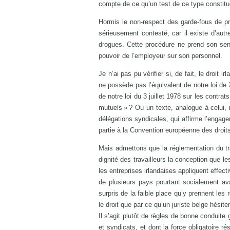
compte de ce qu’un test de ce type constitue u
Hormis le non-respect des garde-fous de pr
sérieusement contesté, car il existe d’autr
drogues. Cette procédure ne prend son sen
pouvoir de l’employeur sur son personnel.
Je n’ai pas pu vérifier si, de fait, le droit 
ne possède pas l’équivalent de notre loi de 
de notre loi du 3 juillet 1978 sur les contrat
mutuels » ? Ou un texte, analogue à celui, r
délégations syndicales, qui affirme l’engage
partie à la Convention européenne des droits 
Mais admettons que la réglementation du trav
dignité des travailleurs la conception que l
les entreprises irlandaises appliquent effec
de plusieurs pays pourtant socialement a
surpris de la faible place qu’y prennent les
le droit que par ce qu’un juriste belge hési
Il s’agit plutôt de règles de bonne conduit
et syndicats, et dont la force obligatoire r