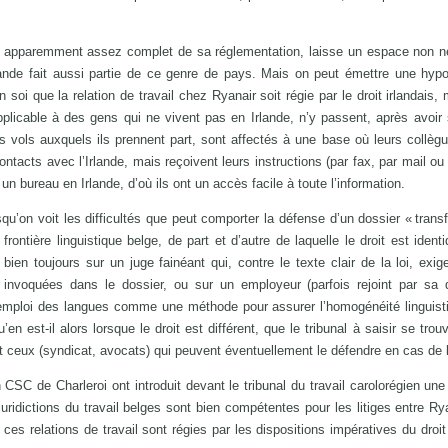
e apparemment assez complet de sa réglementation, laisse un espace non n
rlande fait aussi partie de ce genre de pays. Mais on peut émettre une hypo
soi que la relation de travail chez Ryanair soit régie par le droit irlandais, 
applicable à des gens qui ne vivent pas en Irlande, n’y passent, après avoir 
es vols auxquels ils prennent part, sont affectés à une base où leurs collègu
contacts avec l’Irlande, mais reçoivent leurs instructions (par fax, par mail o
un bureau en Irlande, d’où ils ont un accès facile à toute l’information.
u’on voit les difficultés que peut comporter la défense d’un dossier « transfr
 frontière linguistique belge, de part et d’autre de laquelle le droit est ident
ien toujours sur un juge fainéant qui, contre le texte clair de la loi, exi
s invoquées dans le dossier, ou sur un employeur (parfois rejoint par sa 
r l’emploi des langues comme une méthode pour assurer l’homogénéité linguist
’en est-il alors lorsque le droit est différent, que le tribunal à saisir se tro
 et ceux (syndicat, avocats) qui peuvent éventuellement le défendre en cas de l
CSC de Charleroi ont introduit devant le tribunal du travail carolorégien une
juridictions du travail belges sont bien compétentes pour les litiges entre Rya
ces relations de travail sont régies par les dispositions impératives du droit 