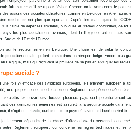
que l’employeur parvienne à éviter que son personnel revendique des 
air fait tout ce qu’il peut pour l’éviter. Comme on le verra dans le point s
 des assurances sociales obligatoires, comme en Belgique, en Allemagne, 
ndaise semble en soi plus que spartiate. D’après les statistiques de l’OCDE,
 plus faible de dépenses sociales, publiques et privées confondues, de tou
es pays les plus socialement avancés, dont la Belgique, ont un taux sen
u Sud et de l’Est de l’Europe.
ion sur le secteur aérien en Belgique. Une chose est de subir la concu
le protection sociale qui font escale dans un aéroport belge. Encore plus gr
n Belgique, mais qui reçoivent le privilège de ne pas en appliquer les règles
urope sociale ?
our une fois ?) efficace des syndicats européens, le Parlement européen a a
rité, une proposition de modification du Règlement européen de sécurité so
ssujettis les travailleurs, lorsque plusieurs pays sont potentiellement c
igant des compagnies aériennes est assujetti à la sécurité sociale dans le 
, il s’agit de l’Irlande, quel que soit le pays où l’avion est basé en réalité.
jettissement dépendra de la «base d’affectation» du personnel concerné
 un autre Règlement européen, qui concerne les règles techniques et les 