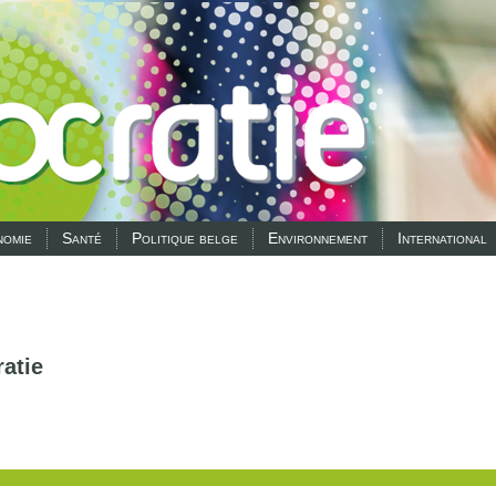
omie
Santé
Politique belge
Environnement
International
atie