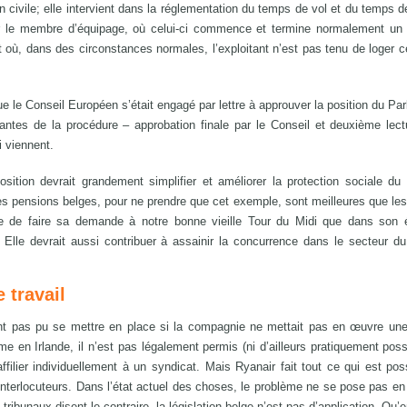
n civile; elle intervient dans la réglementation du temps de vol et du temps de
pour le membre d’équipage, où celui-ci commence et termine normalement u
t où, dans des circonstances normales, l’exploitant n’est pas tenu de loger
e le Conseil Européen s’était engagé par lettre à approuver la position du Pa
ntes de la procédure – approbation finale par le Conseil et deuxième lect
i viennent.
position devrait grandement simplifier et améliorer la protection sociale du
 les pensions belges, pour ne prendre que cet exemple, sont meilleures que le
ple de faire sa demande à notre bonne vieille Tour du Midi que dans son 
 Elle devrait aussi contribuer à assainir la concurrence dans le secteur du
 travail
t pas pu se mettre en place si la compagnie ne mettait pas en œuvre une 
e en Irlande, il n’est pas légalement permis (ni d’ailleurs pratiquement poss
affilier individuellement à un syndicat. Mais Ryanair fait tout ce qui est pos
nterlocuteurs. Dans l’état actuel des choses, le problème ne se pose pas en
ribunaux disent le contraire, la législation belge n’est pas d’application. Qu’e