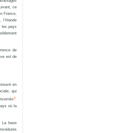
avantages
uivant, ce
en France,
 l’Irlande
s les pays
siblement
rrence de
ave est de
.
pprouvé en
ciale, qui
3
oncernés
.
pays où la
. La base
procédures