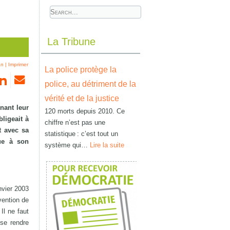
La Tribune
an
|
Imprimer
La police protège la
police, au détriment de la
vérité et de la justice
enant leur
120 morts depuis 2010. Ce
ligeait à
chiffre n’est pas une
t avec sa
statistique : c’est tout un
que à son
système qui…
Lire la suite
nvier 2003
vention de
Il ne faut
 se rendre