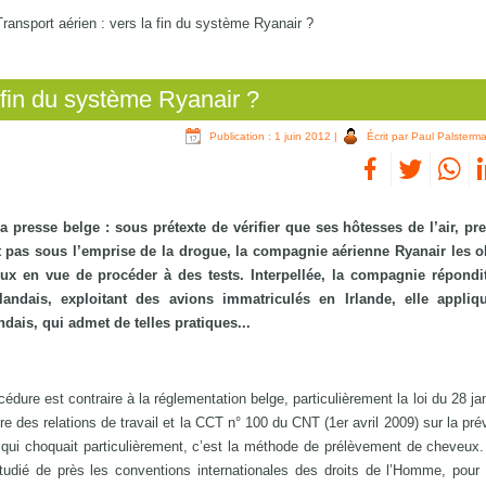
Transport aérien : vers la fin du système Ryanair ?
a fin du système Ryanair ?
Publication : 1 juin 2012
|
Écrit par Paul Palsterm
s la presse belge : sous prétexte de vérifier que ses hôtesses de l’air, pr
nt pas sous l’emprise de la drogue, la compagnie aérienne Ryanair les ob
ux en vue de procéder à des tests. Interpellée, la compagnie répondi
rlandais, exploitant des avions immatriculés en Irlande, elle appli
ndais, qui admet de telles pratiques...
cédure est contraire à la réglementation belge, particulièrement la loi du 28 ja
 des relations de travail et la CCT n° 100 du CNT (1er avril 2009) sur la pré
qui choquait particulièrement, c’est la méthode de prélèvement de cheveux. 
tudié de près les conventions internationales des droits de l’Homme, pour