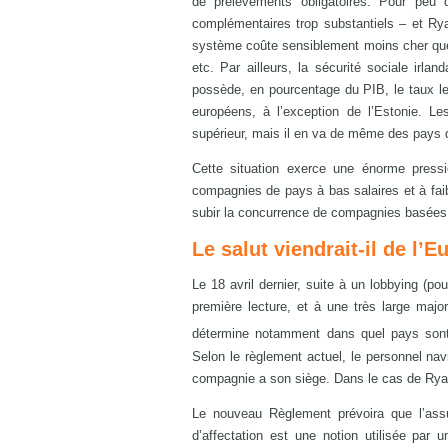
de prélèvements obligatoires. Pour peu 
complémentaires trop substantiels – et Ryan
système coûte sensiblement moins cher que
etc. Par ailleurs, la sécurité sociale irla
possède, en pourcentage du PIB, le taux le
européens, à l’exception de l’Estonie. L
supérieur, mais il en va de même des pays d
Cette situation exerce une énorme press
compagnies de pays à bas salaires et à faib
subir la concurrence de compagnies basées e
Le salut viendrait-il de l’E
Le 18 avril dernier, suite à un lobbying (p
première lecture, et à une très large majo
détermine notamment dans quel pays sont a
Selon le règlement actuel, le personnel nav
compagnie a son siège. Dans le cas de Ryanair
Le nouveau Règlement prévoira que l’assu
d’affectation est une notion utilisée par