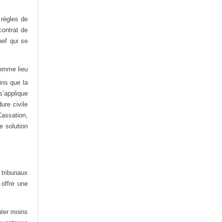
 règles de
contrat de
nef qui se
comme lieu
ins que la
’applique
ure civile
Cassation,
e solution
 tribunaux
 offre une
nter moins