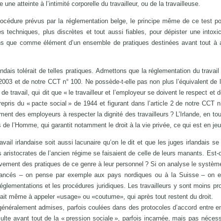
ne atteinte à l’intimité corporelle du travailleur, ou de la travailleuse.
océdure prévus par la réglementation belge, le principe même de ce test po
es techniques, plus discrètes et tout aussi fiables, pour dépister une intoxi
s que comme élément d’un ensemble de pratiques destinées avant tout à af
irlandais tolérait de telles pratiques. Admettons que la réglementation du travail
2003 et de notre CCT n° 100. Ne possède-t-elle pas non plus l’équivalent de l’
s de travail, qui dit que « le travailleur et l’employeur se doivent le respect et
epris du « pacte social » de 1944 et figurant dans l’article 2 de notre CCT n
ment des employeurs à respecter la dignité des travailleurs ? L’Irlande, en tou
de l’Homme, qui garantit notamment le droit à la vie privée, ce qui est en jeu 
ail irlandaise soit aussi lacunaire qu’on le dit et que les juges irlandais se 
es aristocrates de l’ancien régime se faisaient de celle de leurs manants. Est-
tivement des pratiques de ce genre à leur personnel ? Si on analyse le système
vancés – on pense par exemple aux pays nordiques ou à la Suisse – on es
 réglementations et les procédures juridiques. Les travailleurs y sont moins pr
terait même à appeler «usage» ou «coutume», qui après tout restent du droit.
e généralement admises, parfois coulées dans des protocoles d’accord entre 
ésulte avant tout de la « pression sociale », parfois incarnée, mais pas néces