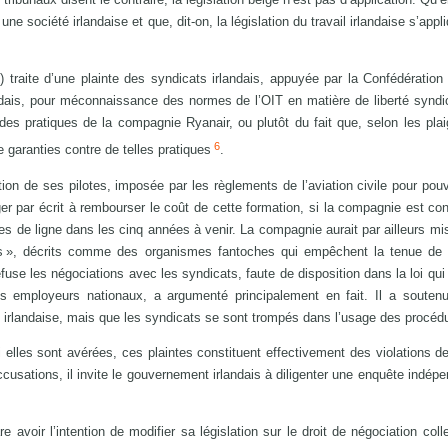
une société irlandaise et que, dit-on, la législation du travail irlandaise s’appl
T) traite d’une plainte des syndicats irlandais, appuyée par la Confédération
andais, pour méconnaissance des normes de l’OIT en matière de liberté syndi
 des pratiques de la compagnie Ryanair, ou plutôt du fait que, selon les plai
6
e garanties contre de telles pratiques
.
tion de ses pilotes, imposée par les règlements de l’aviation civile pour pouvo
er par écrit à rembourser le coût de cette formation, si la compagnie est con
tes de ligne dans les cinq années à venir. La compagnie aurait par ailleurs mi
és », décrits comme des organismes fantoches qui empêchent la tenue de v
efuse les négociations avec les syndicats, faute de disposition dans la loi qui 
es employeurs nationaux, a argumenté principalement en fait. Il a souten
 loi irlandaise, mais que les syndicats se sont trompés dans l’usage des procéd
 elles sont avérées, ces plaintes constituent effectivement des violations 
cusations, il invite le gouvernement irlandais à diligenter une enquête indépe
 avoir l’intention de modifier sa législation sur le droit de négociation coll