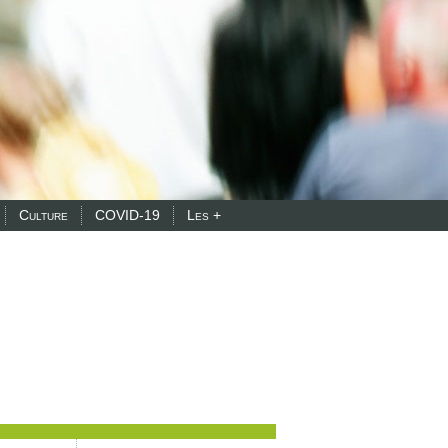
Culture
COVID-19
Les +