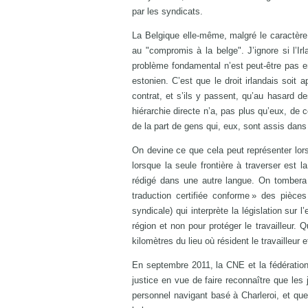
par les syndicats.
La Belgique elle-même, malgré le caractèr
au "compromis à la belge". J’ignore si l’I
problème fondamental n’est peut-être pas en 
estonien. C’est que le droit irlandais soit 
contrat, et s’ils y passent, qu’au hasard d
hiérarchie directe n’a, pas plus qu’eux, de 
de la part de gens qui, eux, sont assis dans 
On devine ce que cela peut représenter lorsq
lorsque la seule frontière à traverser est la
rédigé dans une autre langue. On tombera b
traduction certifiée conforme » des pièce
syndicale) qui interprète la législation su
région et non pour protéger le travailleur. Qu
kilomètres du lieu où résident le travailleur
En septembre 2011, la CNE et la fédération 
justice en vue de faire reconnaître que les 
personnel navigant basé à Charleroi, et que 