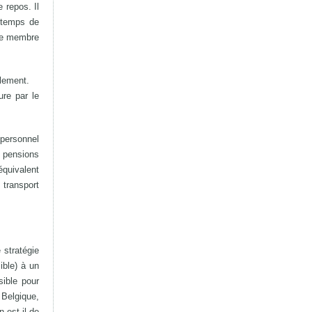
 repos. Il
n temps de
 ce membre
rlement.
ure par le
 personnel
s pensions
équivalent
 transport
stratégie
ible) à un
sible pour
 Belgique,
n est-il de