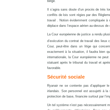
belge.
Il s’agira sans doute d’un procès de très l
conflits de lois sont régies par des Règlem
travail . Notion évidemment compliquée à ma
déplace dans l’espace aérien au-dessus de 
La Cour européenne de justice a rendu plus
d’exécution du contrat de travail des lieux 
Cour, peut-être dans un litige qui conce
exactement à la situation, il faudra bien q
internationale, la Cour européenne ne peut 
statuant après le tribunal du travail et apr
favorable.
Sécurité sociale
Ryanair ne se contente pas d’appliquer le d
irlandais. Son personnel est assujetti à la
protection de base, financée surtout par l’i
Un tel système n’est pas nécessairement mo