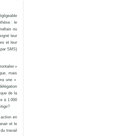
égligeable
thèse : le
maltais ou
signé leur
es et leur
u par SMS)
ontalier »
ique, mais
gera une «
délégation
ique de la
uve à 1 000
itige?
 action en
nair et le
du travail