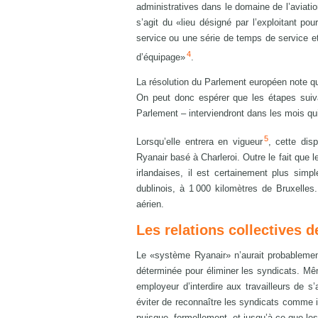
administratives dans le domaine de l’aviatio
s’agit du «lieu désigné par l’exploitant 
service ou une série de temps de service e
4
d’équipage»
.
La résolution du Parlement européen note qu
On peut donc espérer que les étapes suiva
Parlement – interviendront dans les mois qu
5
Lorsqu’elle entrera en vigueur
, cette dis
Ryanair basé à Charleroi. Outre le fait que
irlandaises, il est certainement plus sim
dublinois, à 1 000 kilomètres de Bruxelles.
aérien.
Les relations collectives de
Le «système Ryanair» n’aurait probablemen
déterminée pour éliminer les syndicats. Mêm
employeur d’interdire aux travailleurs de s’
éviter de reconnaître les syndicats comme i
puisque, formellement, et jusqu’à ce que les t