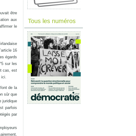
uvait être
cation aux
Tous les numéros
firmer le
 irlandaise
article 16
 des égards
°5 sur les
t cas, est
ici.
font de la
on sûr que
 juridique
t parfois
otégés par
employeurs
sairement,