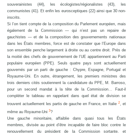
souverainistes (44), les écologistes/régionalistes (43), les
communistes (41). Et enfin les eurosceptiques (22) ainsi que 30 non-
inscrits.
Si l’on tient compte de la composition du Parlement européen, mais
également de la Commission — qui n’est pas un repaire de
gauchistes — et de la composition des gouvernements nationaux
dans les États membres, force est de constater que l’Europe dans
son ensemble penche largement à droite ou au centre droit. Près de
la moitié des chefs de gouvernement de l’UE appartiennent au Parti
populaire européen (PPE). Seuls quatre pays sont actuellement
gouvernés par un parti de gauche : Chypre, Espagne, Portugal et
Royaume-Uni. En outre, étrangement, les premiers ministres des
trois derniers cités soutiennent la candidature du PPE, M. Barroso,
pour un second mandat à la tête de la Commission… Faut-il
compléter le tableau en rappelant dans quel état de division se
2
trouvent actuellement les partis de gauche en France, en Italie
, et
3
même au Royaume-Uni
?
Une gauche minoritaire, affaiblie dans quasi tous les États
membres, divisée au point d’être incapable de faire bloc contre le
renouvellement du président de la Commission sortante, et