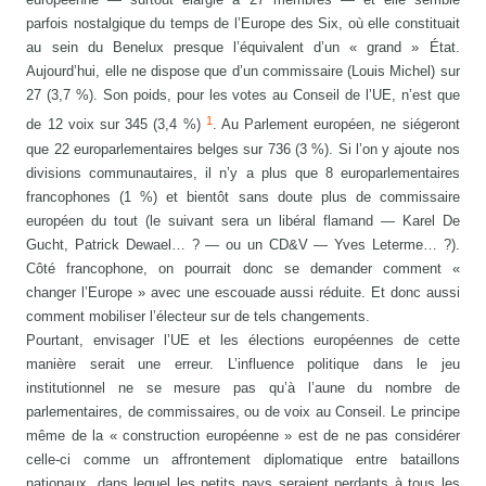
parfois nostalgique du temps de l’Europe des Six, où elle constituait
au sein du Benelux presque l’équivalent d’un « grand » État.
Aujourd’hui, elle ne dispose que d’un commissaire (Louis Michel) sur
27 (3,7 %). Son poids, pour les votes au Conseil de l’UE, n’est que
1
de 12 voix sur 345 (3,4 %)
. Au Parlement européen, ne siégeront
que 22 europarlementaires belges sur 736 (3 %). Si l’on y ajoute nos
divisions communautaires, il n’y a plus que 8 europarlementaires
francophones (1 %) et bientôt sans doute plus de commissaire
européen du tout (le suivant sera un libéral flamand — Karel De
Gucht, Patrick Dewael… ? — ou un CD&V — Yves Leterme… ?).
Côté francophone, on pourrait donc se demander comment «
changer l’Europe » avec une escouade aussi réduite. Et donc aussi
comment mobiliser l’électeur sur de tels changements.
Pourtant, envisager l’UE et les élections européennes de cette
manière serait une erreur. L’influence politique dans le jeu
institutionnel ne se mesure pas qu’à l’aune du nombre de
parlementaires, de commissaires, ou de voix au Conseil. Le principe
même de la « construction européenne » est de ne pas considérer
celle-ci comme un affrontement diplomatique entre bataillons
nationaux, dans lequel les petits pays seraient perdants à tous les