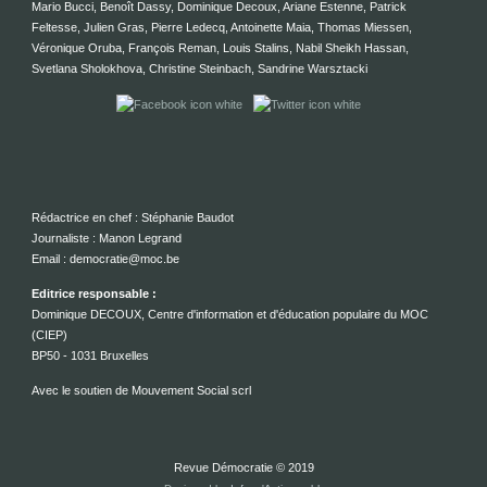
Mario Bucci, Benoît Dassy, Dominique Decoux, Ariane Estenne, Patrick
Feltesse, Julien Gras, Pierre Ledecq, Antoinette Maia, Thomas Miessen,
Véronique Oruba, François Reman, Louis Stalins, Nabil Sheikh Hassan,
Svetlana Sholokhova, Christine Steinbach, Sandrine Warsztacki
Rédactrice en chef : Stéphanie Baudot
Journaliste : Manon Legrand
Email : democratie@moc.be
Editrice responsable :
Dominique DECOUX, Centre d'information et d'éducation populaire du MOC
(CIEP)
BP50 - 1031 Bruxelles
Avec le soutien de Mouvement Social scrl
Revue Démocratie © 2019