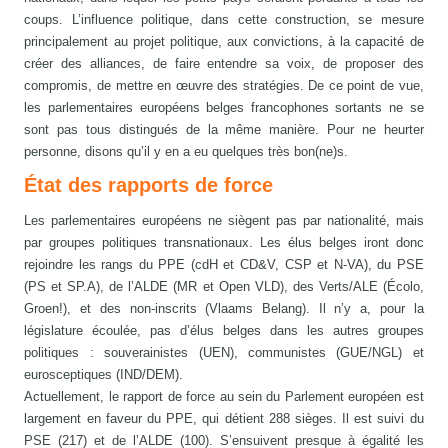
coups. L’influence politique, dans cette construction, se mesure
principalement au projet politique, aux convictions, à la capacité de
créer des alliances, de faire entendre sa voix, de proposer des
compromis, de mettre en œuvre des stratégies. De ce point de vue,
les parlementaires européens belges francophones sortants ne se
sont pas tous distingués de la même manière. Pour ne heurter
personne, disons qu’il y en a eu quelques très bon(ne)s.
État des rapports de force
Les parlementaires européens ne siègent pas par nationalité, mais
par groupes politiques transnationaux. Les élus belges iront donc
rejoindre les rangs du PPE (cdH et CD&V, CSP et N-VA), du PSE
(PS et SP.A), de l’ALDE (MR et Open VLD), des Verts/ALE (Écolo,
Groen!), et des non-inscrits (Vlaams Belang). Il n’y a, pour la
législature écoulée, pas d’élus belges dans les autres groupes
politiques : souverainistes (UEN), communistes (GUE/NGL) et
eurosceptiques (IND/DEM).
Actuellement, le rapport de force au sein du Parlement européen est
largement en faveur du PPE, qui détient 288 sièges. Il est suivi du
PSE (217) et de l’ALDE (100). S’ensuivent presque à égalité les