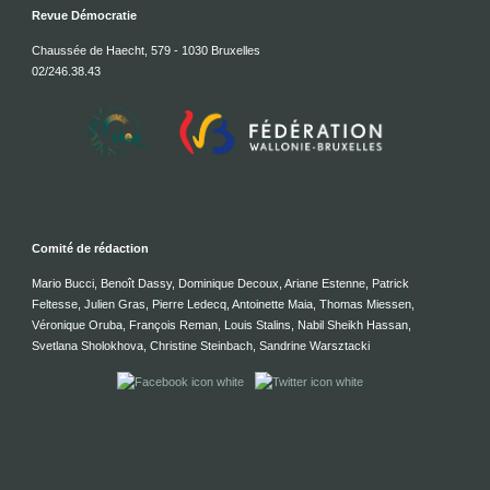
Revue Démocratie
Chaussée de Haecht, 579 - 1030 Bruxelles
02/246.38.43
Comité de rédaction
Mario Bucci, Benoît Dassy, Dominique Decoux, Ariane Estenne, Patrick
Feltesse, Julien Gras, Pierre Ledecq, Antoinette Maia, Thomas Miessen,
Véronique Oruba, François Reman, Louis Stalins, Nabil Sheikh Hassan,
Svetlana Sholokhova, Christine Steinbach, Sandrine Warsztacki