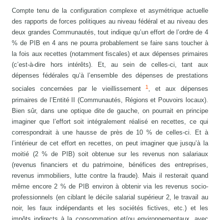
Compte tenu de la configuration complexe et asymétrique actuelle
des rapports de forces politiques au niveau fédéral et au niveau des
deux grandes Communautés, tout indique qu’un effort de l’ordre de 4
% de PIB en 4 ans ne pourra probablement se faire sans toucher à
la fois aux recettes (notamment fiscales) et aux dépenses primaires
(c’est-à-dire hors intérêts). Et, au sein de celles-ci, tant aux
dépenses fédérales qu’à l’ensemble des dépenses de prestations
1
sociales concernées par le vieillissement
, et aux dépenses
primaires de l’Entité II (Communautés, Régions et Pouvoirs locaux).
Bien sûr, dans une optique dite de gauche, on pourrait en principe
imaginer que l’effort soit intégralement réalisé en recettes, ce qui
correspondrait à une hausse de près de 10 % de celles-ci. Et à
l’intérieur de cet effort en recettes, on peut imaginer que jusqu’à la
moitié (2 % de PIB) soit obtenue sur les revenus non salariaux
(revenus financiers et du patrimoine, bénéfices des entreprises,
revenus immobiliers, lutte contre la fraude). Mais il resterait quand
même encore 2 % de PIB environ à obtenir via les revenus socio-
professionnels (en ciblant le décile salarial supérieur 2, le travail au
noir, les faux indépendants et les sociétés fictives, etc.) et les
impôts indirects à la consommation et/ou environnementaux, avec