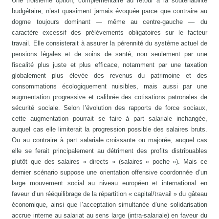
Une troisième option, complémentaire au retour à la soutenabilité
budgétaire, n’est quasiment jamais évoquée parce que contraire au
dogme toujours dominant — même au centre-gauche — du
caractère excessif des prélèvements obligatoires sur le facteur
travail. Elle consisterait à assurer la pérennité du système actuel de
pensions légales et de soins de santé, non seulement par une
fiscalité plus juste et plus efficace, notamment par une taxation
globalement plus élevée des revenus du patrimoine et des
consommations écologiquement nuisibles, mais aussi par une
augmentation progressive et calibrée des cotisations patronales de
sécurité sociale. Selon l’évolution des rapports de force sociaux,
cette augmentation pourrait se faire à part salariale inchangée,
auquel cas elle limiterait la progression possible des salaires bruts.
Ou au contraire à part salariale croissante ou majorée, auquel cas
elle se ferait principalement au détriment des profits distribuables
plutôt que des salaires « directs » (salaires « poche »). Mais ce
dernier scénario suppose une orientation offensive coordonnée d’un
large mouvement social au niveau européen et international en
faveur d’un rééquilibrage de la répartition « capital/travail » du gâteau
économique, ainsi que l’acceptation simultanée d’une solidarisation
accrue interne au salariat au sens large (intra-salariale) en faveur du