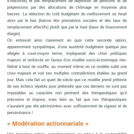
d’inactivité) et par remplacement de dépenses de pensions et de
prépensions par des allocations de chômage en moyenne plus
basses. La réduction du coût budgétaire du vieillissement se ferait
alors par le bas (baisse des prestations sociales et des taux de
remplacement effectifs) plutôt que par le haut (base de financement
élargie).
On entrevoit ainsi clairement en quoi cette seconde option,
apparemment sympathique, d’une austérité budgétaire quelque peu
allégée à court-moyen terme, impliquerait des choix politiques
majeurs et renforcés en faveur d’un modèle socio-économique néo-
libéral à bout de souffle, au moment même où ce modèle subit une
crise majeure et voit ses multiples contradictions étalées au grand
jour. Mais cela fait un quart de siècle que ce modèle prend prétexte
de ses échecs répétés pour prétendre que ces derniers ne sont pas
imputables au caractère non pertinent des thérapeutiques qu’il
préconise et impose, mais bien au fait que ces thérapeutiques
n’auraient pas été administrées avec suffisamment de vigueur et de
persévérance !
« Modération actionnariale »