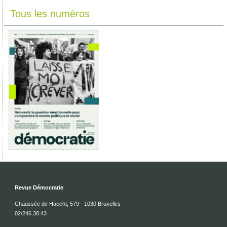
Tous les numéros
Revue Démocratie
Chaussée de Haecht, 579 - 1030 Bruxelles
02/246.38.43