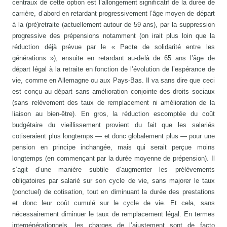
centraux de cette option est l’allongement significatif de la durée de
carrière, d’abord en retardant progressivement l’âge moyen de départ
à la (pré)retraite (actuellement autour de 59 ans), par la suppression
progressive des prépensions notamment (on irait plus loin que la
réduction déjà prévue par le « Pacte de solidarité entre les
générations »), ensuite en retardant au-delà de 65 ans l’âge de
départ légal à la retraite en fonction de l’évolution de l’espérance de
vie, comme en Allemagne ou aux Pays-Bas. Il va sans dire que ceci
est conçu au départ sans amélioration conjointe des droits sociaux
(sans relèvement des taux de remplacement ni amélioration de la
liaison au bien-être). En gros, la réduction escomptée du coût
budgétaire du vieillissement provient du fait que les salariés
cotiseraient plus longtemps — et donc globalement plus — pour une
pension en principe inchangée, mais qui serait perçue moins
longtemps (en commençant par la durée moyenne de prépension). Il
s’agit d’une manière subtile d’augmenter les prélèvements
obligatoires par salarié sur son cycle de vie, sans majorer le taux
(ponctuel) de cotisation, tout en diminuant la durée des prestations
et donc leur coût cumulé sur le cycle de vie. Et cela, sans
nécessairement diminuer le taux de remplacement légal. En termes
intergénérationnels, les charges de l’ajustement sont de facto