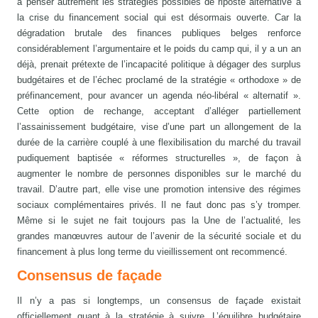
à penser autrement les stratégies possibles de riposte alternative à
la crise du financement social qui est désormais ouverte. Car la
dégradation brutale des finances publiques belges renforce
considérablement l’argumentaire et le poids du camp qui, il y a un an
déjà, prenait prétexte de l’incapacité politique à dégager des surplus
budgétaires et de l’échec proclamé de la stratégie « orthodoxe » de
préfinancement, pour avancer un agenda néo-libéral « alternatif ».
Cette option de rechange, acceptant d’alléger partiellement
l’assainissement budgétaire, vise d’une part un allongement de la
durée de la carrière couplé à une flexibilisation du marché du travail
pudiquement baptisée « réformes structurelles », de façon à
augmenter le nombre de personnes disponibles sur le marché du
travail. D’autre part, elle vise une promotion intensive des régimes
sociaux complémentaires privés. Il ne faut donc pas s’y tromper.
Même si le sujet ne fait toujours pas la Une de l’actualité, les
grandes manœuvres autour de l’avenir de la sécurité sociale et du
financement à plus long terme du vieillissement ont recommencé.
Consensus de façade
Il n’y a pas si longtemps, un consensus de façade existait
officiellement quant à la stratégie à suivre. L’équilibre budgétaire