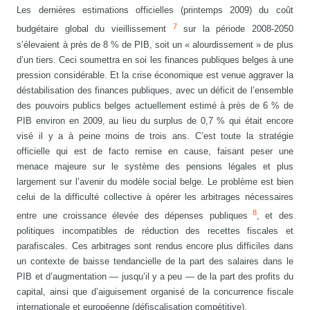
Les dernières estimations officielles (printemps 2009) du coût
7
budgétaire global du vieillissement
sur la période 2008-2050
s’élevaient à près de 8 % de PIB, soit un « alourdissement » de plus
d’un tiers. Ceci soumettra en soi les finances publiques belges à une
pression considérable. Et la crise économique est venue aggraver la
déstabilisation des finances publiques, avec un déficit de l’ensemble
des pouvoirs publics belges actuellement estimé à près de 6 % de
PIB environ en 2009, au lieu du surplus de 0,7 % qui était encore
visé il y a à peine moins de trois ans. C’est toute la stratégie
officielle qui est de facto remise en cause, faisant peser une
menace majeure sur le système des pensions légales et plus
largement sur l’avenir du modèle social belge. Le problème est bien
celui de la difficulté collective à opérer les arbitrages nécessaires
8
entre une croissance élevée des dépenses publiques
, et des
politiques incompatibles de réduction des recettes fiscales et
parafiscales. Ces arbitrages sont rendus encore plus difficiles dans
un contexte de baisse tendancielle de la part des salaires dans le
PIB et d’augmentation — jusqu’il y a peu — de la part des profits du
capital, ainsi que d’aiguisement organisé de la concurrence fiscale
internationale et européenne (défiscalisation compétitive).