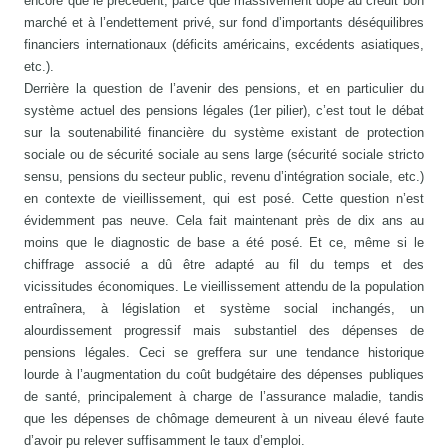
encore que le précédent, parce que massivement dopé au crédit bon
marché et à l’endettement privé, sur fond d’importants déséquilibres
financiers internationaux (déficits américains, excédents asiatiques,
etc.).
Derrière la question de l’avenir des pensions, et en particulier du
système actuel des pensions légales (1er pilier), c’est tout le débat
sur la soutenabilité financière du système existant de protection
sociale ou de sécurité sociale au sens large (sécurité sociale stricto
sensu, pensions du secteur public, revenu d’intégration sociale, etc.)
en contexte de vieillissement, qui est posé. Cette question n’est
évidemment pas neuve. Cela fait maintenant près de dix ans au
moins que le diagnostic de base a été posé. Et ce, même si le
chiffrage associé a dû être adapté au fil du temps et des
vicissitudes économiques. Le vieillissement attendu de la population
entraînera, à législation et système social inchangés, un
alourdissement progressif mais substantiel des dépenses de
pensions légales. Ceci se greffera sur une tendance historique
lourde à l’augmentation du coût budgétaire des dépenses publiques
de santé, principalement à charge de l’assurance maladie, tandis
que les dépenses de chômage demeurent à un niveau élevé faute
d’avoir pu relever suffisamment le taux d’emploi.