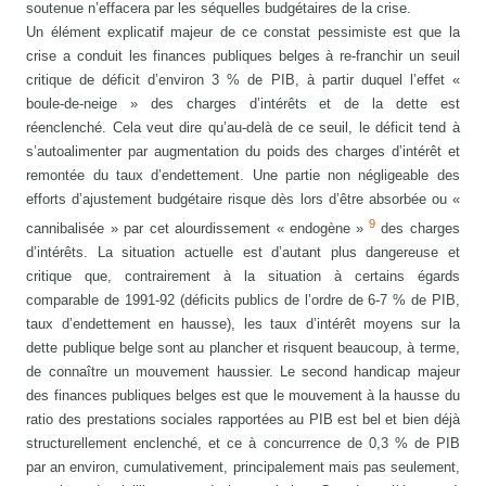
soutenue n’effacera par les séquelles budgétaires de la crise.
Un élément explicatif majeur de ce constat pessimiste est que la
crise a conduit les finances publiques belges à re-franchir un seuil
critique de déficit d’environ 3 % de PIB, à partir duquel l’effet «
boule-de-neige » des charges d’intérêts et de la dette est
réenclenché. Cela veut dire qu’au-delà de ce seuil, le déficit tend à
s’autoalimenter par augmentation du poids des charges d’intérêt et
remontée du taux d’endettement. Une partie non négligeable des
efforts d’ajustement budgétaire risque dès lors d’être absorbée ou «
9
cannibalisée » par cet alourdissement « endogène »
des charges
d’intérêts. La situation actuelle est d’autant plus dangereuse et
critique que, contrairement à la situation à certains égards
comparable de 1991-92 (déficits publics de l’ordre de 6-7 % de PIB,
taux d’endettement en hausse), les taux d’intérêt moyens sur la
dette publique belge sont au plancher et risquent beaucoup, à terme,
de connaître un mouvement haussier. Le second handicap majeur
des finances publiques belges est que le mouvement à la hausse du
ratio des prestations sociales rapportées au PIB est bel et bien déjà
structurellement enclenché, et ce à concurrence de 0,3 % de PIB
par an environ, cumulativement, principalement mais pas seulement,