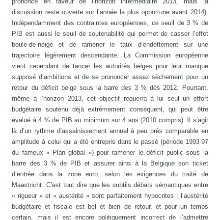
prononcé en faveur de l’horizon intermédiaire 2013, mais la
discussion reste ouverte sur l’année la plus opportune avant 2014).
Indépendamment des contraintes européennes, ce seuil de 3 % de
PIB est aussi le seuil de soutenabilité qui permet de casser l’effet
boule-de-neige et de ramener le taux d’endettement sur une
trajectoire légèrement descendante. La Commission européenne
vient cependant de tancer les autorités belges pour leur manque
supposé d’ambitions et de se prononcer assez sèchement pour un
retour du déficit belge sous la barre des 3 % dès 2012. Pourtant,
même à l’horizon 2013, cet objectif requerra à lui seul un effort
budgétaire soutenu déjà extrêmement conséquent, qui peut être
évalué à 4 % de PIB au minimum sur 4 ans (2010 compris). Il s’agit
là d’un rythme d’assainissement annuel à peu près comparable en
amplitude à celui qui a été entrepris dans le passé (période 1993-97
du fameux « Plan global ») pour ramener le déficit public sous la
barre des 3 % de PIB et assurer ainsi à la Belgique son ticket
d’entrée dans la zone euro, selon les exigences du traité de
Maastricht. C’est tout dire que les subtils débats sémantiques entre
« rigueur » et « austérité » sont parfaitement hypocrites : l’austérité
budgétaire et fiscale est bel et bien de retour, et pour un temps
certain, mais il est encore politiquement incorrect de l’admettre