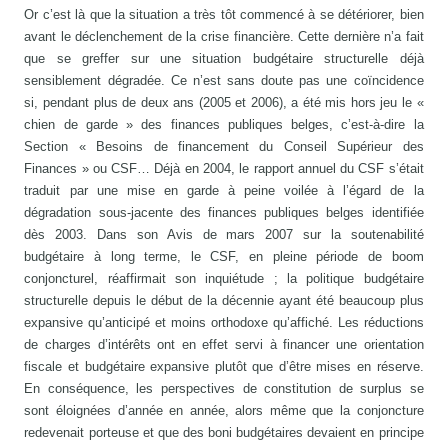
Or c’est là que la situation a très tôt commencé à se détériorer, bien
avant le déclenchement de la crise financière. Cette dernière n’a fait
que se greffer sur une situation budgétaire structurelle déjà
sensiblement dégradée. Ce n’est sans doute pas une coïncidence
si, pendant plus de deux ans (2005 et 2006), a été mis hors jeu le «
chien de garde » des finances publiques belges, c’est-à-dire la
Section « Besoins de financement du Conseil Supérieur des
Finances » ou CSF… Déjà en 2004, le rapport annuel du CSF s’était
traduit par une mise en garde à peine voilée à l’égard de la
dégradation sous-jacente des finances publiques belges identifiée
dès 2003. Dans son Avis de mars 2007 sur la soutenabilité
budgétaire à long terme, le CSF, en pleine période de boom
conjoncturel, réaffirmait son inquiétude ; la politique budgétaire
structurelle depuis le début de la décennie ayant été beaucoup plus
expansive qu’anticipé et moins orthodoxe qu’affiché. Les réductions
de charges d’intérêts ont en effet servi à financer une orientation
fiscale et budgétaire expansive plutôt que d’être mises en réserve.
En conséquence, les perspectives de constitution de surplus se
sont éloignées d’année en année, alors même que la conjoncture
redevenait porteuse et que des boni budgétaires devaient en principe