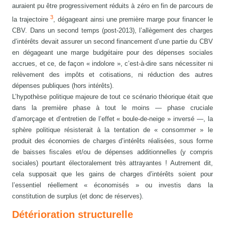
auraient pu être progressivement réduits à zéro en fin de parcours de
3
la trajectoire
, dégageant ainsi une première marge pour financer le
CBV. Dans un second temps (post-2013), l’allègement des charges
d’intérêts devait assurer un second financement d’une partie du CBV
en dégageant une marge budgétaire pour des dépenses sociales
accrues, et ce, de façon « indolore », c’est-à-dire sans nécessiter ni
relèvement des impôts et cotisations, ni réduction des autres
dépenses publiques (hors intérêts).
L’hypothèse politique majeure de tout ce scénario théorique était que
dans la première phase à tout le moins — phase cruciale
d’amorçage et d’entretien de l’effet « boule-de-neige » inversé —, la
sphère politique résisterait à la tentation de « consommer » le
produit des économies de charges d’intérêts réalisées, sous forme
de baisses fiscales et/ou de dépenses additionnelles (y compris
sociales) pourtant électoralement très attrayantes ! Autrement dit,
cela supposait que les gains de charges d’intérêts soient pour
l’essentiel réellement « économisés » ou investis dans la
constitution de surplus (et donc de réserves).
Détérioration structurelle