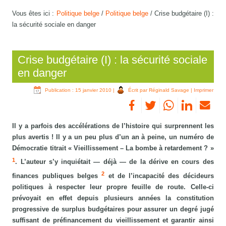
Vous êtes ici :
Politique belge
/
Politique belge
/
Crise budgétaire (I) :
la sécurité sociale en danger
Crise budgétaire (I) : la sécurité sociale
en danger
Publication : 15 janvier 2010
|
Écrit par Réginald Savage
|
Imprimer
Il y a parfois des accélérations de l’histoire qui surprennent les
plus avertis ! Il y a un peu plus d’un an à peine, un numéro de
Démocratie titrait « Vieillissement – La bombe à retardement ? »
1
. L’auteur s’y inquiétait — déjà — de la dérive en cours des
2
finances publiques belges
et de l’incapacité des décideurs
politiques à respecter leur propre feuille de route. Celle-ci
prévoyait en effet depuis plusieurs années la constitution
progressive de surplus budgétaires pour assurer un degré jugé
suffisant de préfinancement du vieillissement et garantir ainsi