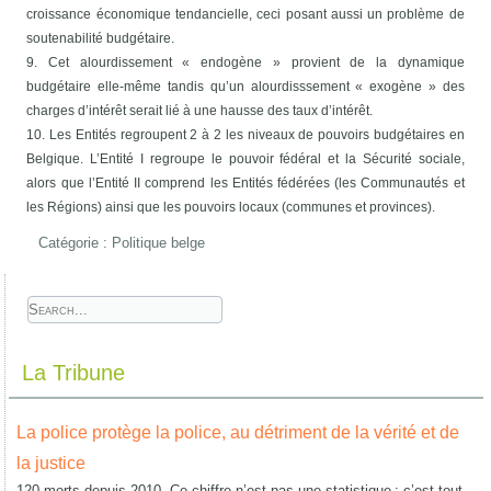
croissance économique tendancielle, ceci posant aussi un problème de
soutenabilité budgétaire.
9. Cet alourdissement « endogène » provient de la dynamique
budgétaire elle-même tandis qu’un alourdisssement « exogène » des
charges d’intérêt serait lié à une hausse des taux d’intérêt.
10. Les Entités regroupent 2 à 2 les niveaux de pouvoirs budgétaires en
Belgique. L’Entité I regroupe le pouvoir fédéral et la Sécurité sociale,
alors que l’Entité II comprend les Entités fédérées (les Communautés et
les Régions) ainsi que les pouvoirs locaux (communes et provinces).
Catégorie :
Politique belge
La Tribune
La police protège la police, au détriment de la vérité et de
la justice
120 morts depuis 2010. Ce chiffre n’est pas une statistique : c’est tout