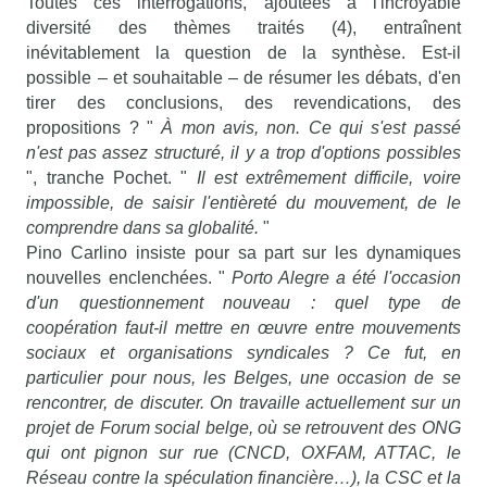
Toutes ces interrogations, ajoutées à l'incroyable
diversité des thèmes traités (4), entraînent
inévitablement la question de la synthèse. Est-il
possible – et souhaitable – de résumer les débats, d'en
tirer des conclusions, des revendications, des
propositions ? "
À mon avis, non. Ce qui s'est passé
n'est pas assez structuré, il y a trop d'options possibles
", tranche Pochet. "
Il est extrêmement difficile, voire
impossible, de saisir l'entièreté du mouvement, de le
comprendre dans sa globalité.
"
Pino Carlino insiste pour sa part sur les dynamiques
nouvelles enclenchées. "
Porto Alegre a été l'occasion
d'un questionnement nouveau : quel type de
coopération faut-il mettre en œuvre entre mouvements
sociaux et organisations syndicales ? Ce fut, en
particulier pour nous, les Belges, une occasion de se
rencontrer, de discuter. On travaille actuellement sur un
projet de Forum social belge, où se retrouvent des ONG
qui ont pignon sur rue (CNCD, OXFAM, ATTAC, le
Réseau contre la spéculation financière…), la CSC et la