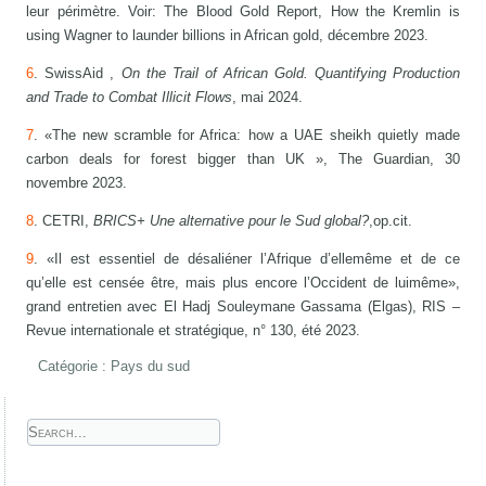
leur périmètre. Voir: The Blood Gold Report, How the Kremlin is
using Wagner to launder billions in African gold, décembre 2023.
6
. SwissAid ,
On the Trail of African Gold. Quantifying Production
and Trade to Combat Illicit Flows
, mai 2024.
7
. «The new scramble for Africa: how a UAE sheikh quietly made
carbon deals for forest bigger than UK », The Guardian, 30
novembre 2023.
8
. CETRI,
BRICS+ Une alternative pour le Sud global?
,op.cit.
9
. «Il est essentiel de désaliéner l’Afrique d’ellemême et de ce
qu’elle est censée être, mais plus encore l’Occident de luimême»,
grand entretien avec El Hadj Souleymane Gassama (Elgas), RIS –
Revue internationale et stratégique, n° 130, été 2023.
Catégorie :
Pays du sud