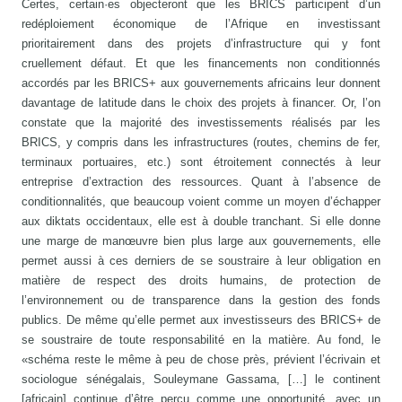
Certes, certain·es objecteront que les BRICS participent d’un
redéploiement économique de l’Afrique en investissant
prioritairement dans des projets d’infrastructure qui y font
cruellement défaut. Et que les financements non conditionnés
accordés par les BRICS+ aux gouvernements africains leur donnent
davantage de latitude dans le choix des projets à financer. Or, l’on
constate que la majorité des investissements réalisés par les
BRICS, y compris dans les infrastructures (routes, chemins de fer,
terminaux portuaires, etc.) sont étroitement connectés à leur
entreprise d’extraction des ressources. Quant à l’absence de
conditionnalités, que beaucoup voient comme un moyen d’échapper
aux diktats occidentaux, elle est à double tranchant. Si elle donne
une marge de manœuvre bien plus large aux gouvernements, elle
permet aussi à ces derniers de se soustraire à leur obligation en
matière de respect des droits humains, de protection de
l’environnement ou de transparence dans la gestion des fonds
publics. De même qu’elle permet aux investisseurs des BRICS+ de
se soustraire de toute responsabilité en la matière. Au fond, le
«schéma reste le même à peu de chose près, prévient l’écrivain et
sociologue sénégalais, Souleymane Gassama, […] le continent
[africain] continue d’être perçu comme une opportunité, avec un