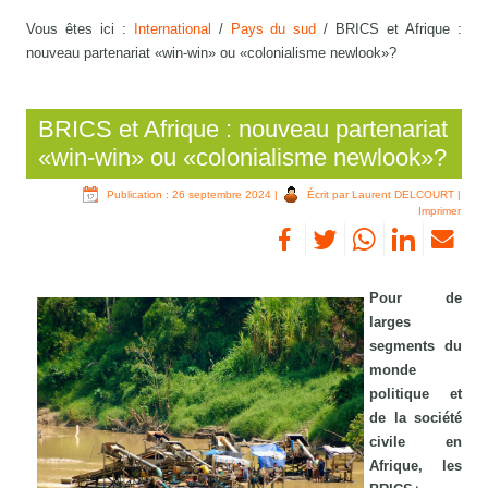
Vous êtes ici :
International
/
Pays du sud
/
BRICS et Afrique :
nouveau partenariat «win-win» ou «colonialisme newlook»?
BRICS et Afrique : nouveau partenariat
«win-win» ou «colonialisme newlook»?
Publication : 26 septembre 2024
|
Écrit par Laurent DELCOURT
|
Imprimer
Pour de
larges
segments du
monde
politique et
de la société
civile en
Afrique, les