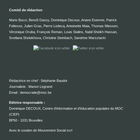
Comité de rédaction
Mario Bucci, Benoît Dassy, Dominique Decoux, Ariane Estenne, Patrick
Feltesse, Julien Gras, Pierre Ledecq, Antoinette Maia, Thomas Miessen,
Véronique Oruba, François Reman, Louis Stalins, Nabil Sheikh Hassan,
Svetlana Sholokhova, Christine Steinbach, Sandrine Warsztacki
Rédactrice en chef : Stéphanie Baudot
Journaliste : Manon Legrand
Email : democratie@moc.be
Editrice responsable :
Dominique DECOUX, Centre d'information et d'éducation populaire du MOC
(CIEP)
BP50 - 1031 Bruxelles
Avec le soutien de Mouvement Social scrl