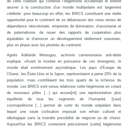
de cette coalition qui conteste l’hégémonie occidentale et entend
œuvrer à la construction d’un monde multipolaire est largement
célébrée: pour beaucoup en effet, les BRICS constituent une réelle
opportunité pour le continent de se débarrasser des vieux restes de
dépendance néocoloniale, empreinte de domination, d’assistanat et
de paternalisme, de nouer des rapports de coopération plus
équitables et d’amorcer un développement réellement souverain,
plus en phase avec les priorités du continent.
Agnès Adélaïde Metougou, activiste camerounaise anti-dette
explique: «Avant la montée en puissance de ces émergents, le
monde était extrêmement asymétrique. Les pays d’Europe de
l’Ouest, les États-Unis et le Japon, représentaient à peine 20% de la
population, mais contrôlaient les trois quarts de la richesse du
monde. Les BRICS sont venus relativiser cette hégémonie en créant
de nouveaux pôles […] qui assure[nt] une représentation plus
équilibrée de tous les segments de l’humanité. [Leur]
cosmopolitisme […] permet de sortir du monde unipolaire dans
lequel une seule civilisation imposait son refrain culturel et
idéologique sans la moindre possibilité de négocier ou de choisir.
Aujourd’hui les BRICS contestent précisément [cette] hégémonie