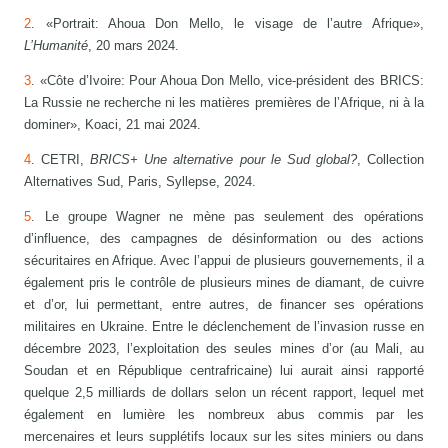
2
. «Portrait: Ahoua Don Mello, le visage de l’autre Afrique»,
L’Humanité
, 20 mars 2024.
3
. «Côte d’Ivoire: Pour Ahoua Don Mello, vice-président des BRICS:
La Russie ne recherche ni les matières premières de l’Afrique, ni à la
dominer», Koaci, 21 mai 2024.
4
. CETRI,
BRICS+ Une alternative pour le Sud global?
, Collection
Alternatives Sud, Paris, Syllepse, 2024.
5
. Le groupe Wagner ne mène pas seulement des opérations
d’influence, des campagnes de désinformation ou des actions
sécuritaires en Afrique. Avec l’appui de plusieurs gouvernements, il a
également pris le contrôle de plusieurs mines de diamant, de cuivre
et d’or, lui permettant, entre autres, de financer ses opérations
militaires en Ukraine. Entre le déclenchement de l’invasion russe en
décembre 2023, l’exploitation des seules mines d’or (au Mali, au
Soudan et en République centrafricaine) lui aurait ainsi rapporté
quelque 2,5 milliards de dollars selon un récent rapport, lequel met
également en lumière les nombreux abus commis par les
mercenaires et leurs supplétifs locaux sur les sites miniers ou dans