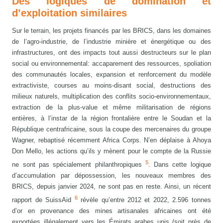
Des logiques de domination et
d’exploitation similaires
Sur le terrain, les projets financés par les BRICS, dans les domaines
de l’agro-industrie, de l’industrie minière et énergétique ou des
infrastructures, ont des impacts tout aussi destructeurs sur le plan
social ou environnemental: accaparement des ressources, spoliation
des communautés locales, expansion et renforcement du modèle
extractiviste, courses au moins-disant social, destructions des
milieux naturels, multiplication des conflits socio-environnementaux,
extraction de la plus-value et même militarisation de régions
entières, à l’instar de la région frontalière entre le Soudan et la
République centrafricaine, sous la coupe des mercenaires du groupe
Wagner, rebaptisé récemment Africa Corps. N’en déplaise à Ahoya
Don Mello, les actions qu’ils y mènent pour le compte de la Russie
5
ne sont pas spécialement philanthropiques
. Dans cette logique
d’accumulation par dépossession, les nouveaux membres des
BRICS, depuis janvier 2024, ne sont pas en reste. Ainsi, un récent
6
rapport de SuissAid
révèle qu’entre 2012 et 2022, 2.596 tonnes
d’or en provenance des mines artisanales africaines ont été
exportées illégalement vers les Émirats arabes unis (soit près de