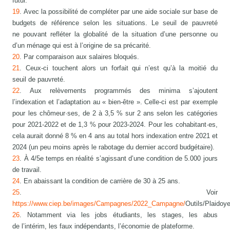
futur.
19
. Avec la possibilité de compléter par une aide sociale sur base de
budgets de référence selon les situations. Le seuil de pauvreté
ne pouvant refléter la globalité de la situation d’une personne ou
d’un ménage qui est à l’origine de sa précarité.
20
. Par comparaison aux salaires bloqués.
21
. Ceux-ci touchent alors un forfait qui n’est qu’à la moitié du
seuil de pauvreté.
22
. Aux relèvements programmés des minima s’ajoutent
l’indexation et l’adaptation au « bien-être ». Celle-ci est par exemple
pour les chômeur·ses, de 2 à 3,5 % sur 2 ans selon les catégories
pour 2021-2022 et de 1,3 % pour 2023-2024. Pour les cohabitant·es,
cela aurait donné 8 % en 4 ans au total hors indexation entre 2021 et
2024 (un peu moins après le rabotage du dernier accord budgétaire).
23
. À 4/5e temps en réalité s’agissant d’une condition de 5.000 jours
de travail.
24
. En abaissant la condition de carrière de 30 à 25 ans.
25
. Voir
https://www.ciep.be/images/Campagnes/2022_Campagne/
Outils/Plaido
26
. Notamment via les jobs étudiants, les stages, les abus
de l’intérim, les faux indépendants, l’économie de plateforme.