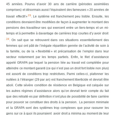
45 années. Pourvu d’avoir 30 ans de carrière (périodes assimilées
comprises) et désormais aussi l’équivalent des fameuses « 20 années de
23
travail effectif »
. Le système est franchement peu lisible. Ensuite, les
conditions devraient être modifiées de façon à augmenter le montant des
pensions des travailleur·ses qui exercent entre un tiers-temps et un mi-
temps et à permettre à davantage de carrières trop courtes d’y avoir droit
24
. On sait que se retrouvent dans ces situations essentiellement des
femmes qui ont pâti de l’inégale répartition genrée de l’activité de soin à
la famille, ou de la « flexibilité » et précarisation de l’emploi dans leur
secteur notamment par les temps partiels. Enfin, le filet d’assistance
appelé GRAPA par lequel la pension liée au travail est complétée pour
atteindre ce montant garanti (ce qui n’est pas un droit fort lisible non plus)
est assorti de conditions trop restrictives. Parmi celles-ci, plafonner les
nuitées à l’étranger (29 par an) est franchement liberticide et devrait être
aboli. Cette sévère condition de résidence en Belgique est calquée sur
les autres régimes d’assistance alors qu’on devrait tenir compte du fait
que des retraité·es par définition n’ont plus de possibilité de faire carrière
pour pouvoir se constituer des droits à la pension.
La pension minimale
et la GRAPA sont des systèmes trop complexes que pour rassurer les
gens sur ce à quoi ils pourraient avoir droit a minima au moment de leur