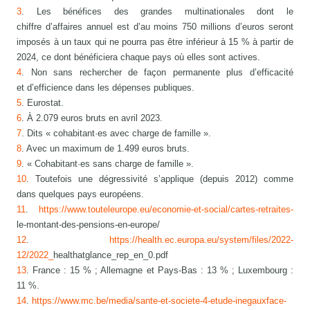
3
. Les bénéfices des grandes multinationales dont le
chiffre d’affaires annuel est d’au moins 750 millions d’euros seront
imposés à un taux qui ne pourra pas être inférieur à 15 % à partir de
2024, ce dont bénéficiera chaque pays où elles sont actives.
4
. Non sans rechercher de façon permanente plus d’efficacité
et d’efficience dans les dépenses publiques.
5
. Eurostat.
6
. À 2.079 euros bruts en avril 2023.
7
. Dits « cohabitant·es avec charge de famille ».
8
. Avec un maximum de 1.499 euros bruts.
9
. « Cohabitant·es sans charge de famille ».
10
. Toutefois une dégressivité s’applique (depuis 2012) comme
dans quelques pays européens.
11
.
https://www.touteleurope.eu/economie-et-social/cartes-retraites-
le-montant-des-pensions-en-europe/
12
.
https://health.ec.europa.eu/system/files/2022-
12/2022_
healthatglance_rep_en_0.pdf
13
. France : 15 % ; Allemagne et Pays-Bas : 13 % ; Luxembourg :
11 %.
14
.
https://www.mc.be/media/sante-et-societe-4-etude-inegauxface-