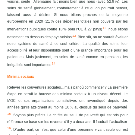
voisins, seule l’Allemagne fait moins bien que nous (avec 52,9 %).
Les
soins de santé globalement, contrairement à ce qu’on pourrait penser,
laissent aussi à désirer. Si nous étions proches de la moyenne
européenne en 2020 (21 % des dépenses totales non couverts par les
12
interventions publiques contre 18 % pour l’UE à 27 pays)
, nous étions
13
nettement en dessous des pays voisins
. Bien sûr, on ne saurait évaluer
notre système de santé à ce seul critère. La qualité des soins, leur
accessibilité et leur disponibilité sont d’une grande importance pour les
patient·es. Mais justement, en soins de santé comme en pensions, les
14
inégalités sont importantes
.
Minima sociaux
Relever les couvertures sociales... mais par où commencer ? La première
étape en serait la hausse des minima sociaux à un niveau décent. Le
MOC et ses organisations constitutives ont revendiqué depuis des
années qu’ils atteignent au moins 10 % au-dessus du seuil de pauvreté
15
. Soyons plus précis. Le chiffre du seuil de pauvreté qui est pris pour
référence se base sur les revenus d’il y a deux ans. Il faudrait l’actualiser
16
. D’autre part, ce n’est que celui d’une personne vivant seule qui est