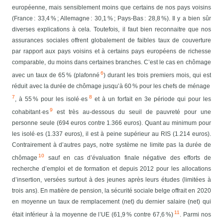
européenne, mais sensiblement moins que certains de nos pays voisins
(France : 33,4 % ; Allemagne : 30,1 % ; Pays-Bas : 28,8 %). Il y a bien sûr
diverses explications à cela. Toutefois, il faut bien reconnaitre que nos
assurances sociales offrent globalement de faibles taux de couverture
par rapport aux pays voisins et à certains pays européens de richesse
comparable, du moins dans certaines branches. C’est le cas en chômage
6
avec un taux de 65 % (plafonné
) durant les trois premiers mois, qui est
réduit avec la durée de chômage jusqu’à 60 % pour les chefs de ménage
7
8
, à 55 % pour les isolé·es
et à un forfait en 3e période qui pour les
9
cohabitant·es
est très au-dessous du seuil de pauvreté pour une
personne seule (694 euros contre 1.366 euros). Quant au minimum pour
les isolé·es (1.337 euros), il est à peine supérieur au RIS (1.214 euros).
Contrairement à d’autres pays, notre système ne limite pas la durée de
10
chômage
sauf en cas d’évaluation finale négative des efforts de
recherche d’emploi et de formation et depuis 2012 pour les allocations
d’insertion, versées surtout à des jeunes après leurs études (limitées à
trois ans).
En matière de pension, la sécurité sociale belge offrait en 2020
en moyenne un taux de remplacement (net) du dernier salaire (net) qui
11
était inférieur à la moyenne de l’UE (61,9 % contre 67,6 %)
. Parmi nos