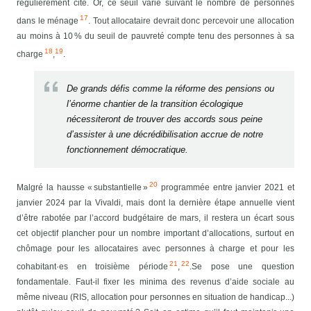
régulièrement cité. Or, ce seuil varie suivant le nombre de personnes
17
dans le ménage
. Tout allocataire devrait donc percevoir une allocation
au moins à 10 % du seuil de pauvreté compte tenu des personnes à sa
18
19
charge
,
.
De grands défis comme la réforme des pensions ou
l’énorme chantier de la transition écologique
nécessiteront de trouver des accords sous peine
d’assister à une décrédibilisation accrue de notre
fonctionnement démocratique.
20
Malgré la hausse « substantielle »
programmée entre janvier 2021 et
janvier 2024 par la Vivaldi, mais dont la dernière étape annuelle vient
d’être rabotée par l’accord budgétaire de mars, il restera un écart sous
cet objectif plancher pour un nombre important d’allocations, surtout en
chômage pour les allocataires avec personnes à charge et pour les
21
22
cohabitant·es en troisième période
,
.
Se pose une question
fondamentale. Faut-il fixer les minima des revenus d’aide sociale au
même niveau (RIS, allocation pour personnes en situation de handicap...)