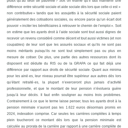
plutôt qu’au seuil de pauvreté ? Soit on estime qu’il faut maintenir une
différence entre sécurité sociale et aide sociale dès lors que celle-ci est «
non contributive » tandis que les assujettis à la sécurité sociale paient
généralement des cotisations sociales, ou encore parce qu’un écart doit
pouvoir « inciter les bénéficiaires à retrouver le chemin de l’emploi ». Soit
on estime que les ayants droit à l’aide sociale sont tout aussi dignes de
recevoir un revenu considéré comme décent et tout aussi victimes (et non
coupables) de leur sort que les assurés sociaux et qu’ils ne sont pas
moins méritants puisqu’ils ne sont tout simplement pas ou plus en
mesure de cotiser. De plus, une partie des autres ressources dont ils
disposent est déduite du RIS ou de la GRAPA ce qui fait déjà une
différence par rapport aux droits de sécurité sociale.
Quant aux minima
pour les ainé·es, leur niveau pourrait être supérieur aux autres dès lors
qu’étant retraité·es, la plupart n’exerceront plus jamais d’activité
professionnelle, et que le montant de leur pension n’évoluera guère
jusqu’à leur décès. Il faut enfin souligner au moins trois problèmes.
Contrairement à ce que le terme laisse penser, tous les ayants droit à la
pension minimale n’auront pas les 1.622 euros désormais promis en
2024, indexation comprise. Car seules les carrières complètes à temps
plein toucheront ce montant dès lors que la pension minimale est
calculée au prorata de la carrière par rapport à une carrière complète de