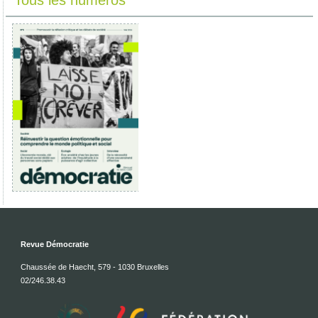
Tous les numéros
Revue Démocratie
Chaussée de Haecht, 579 - 1030 Bruxelles
02/246.38.43