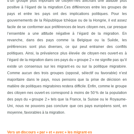
d’un groupe plus important de citoyen·nes affichant une attitude plus
positive à l’égard de la migration.
Ces différences entre les groupes de
pays et entre les pays ont des implications politiques. Pour les
gouvernements de la République tchèque ou de la Hongrie, il est assez
facile de se conformer aux préférences de leurs citoyen·nes, car presque
l’ensemble a une attitude négative à l’égard de la migration.
En
revanche, dans des pays comme la Belgique ou la Suède, les
préférences sont plus diverses, ce qui peut entrainer des conflits
politiques. Ainsi, la prévalence plus élevée de citoyen·nes ouvert·es à
l’égard de la migration dans ces pays du « groupe 2 » ne signifie pas qu’il
existe un consensus sur les migrant·es ou sur la politique migratoire.
Comme aucun des trois groupes (opposé, sélectif ou favorable) n’est
majoritaire dans le pays, nous pensons que la prise de décision en
matière de politiques migratoires restera difficile. Enfin, comme le groupe
des citoyen·nes ouvert·es correspond à moins de 50 % de la population
des pays du « groupe 2 » tels que la France, la Suisse ou le Royaume-
Uni, nous ne pouvons pas conclure que ces pays européens sont, en
moyenne, favorables à la migration.
Vers un discours « par » et « avec » les migrant·es