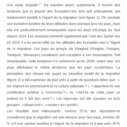
2
une vaste enquête
.
De manière assez surprenante, il ressort des
analyses que la plupart des Européen·nes sont soit ambivalents, soit
relativement positifs à l’égard de la migration (voir figure 1).
On constate
une évolution positive de leurs attitudes dans presque tous les pays, mais
elle est particulièrement remarquable dans les pays d’Europe du Sud
depuis 2010. Les analyses montrent également que l’exil des Syrien·nes
en 2016 n’a eu aucun effet sur les attitudes des Européen·nes à l’égard
de la migration. Les pays du groupe de Visegrad (Hongrie, Pologne,
Tchéquie, Slovaquie) constituent une exception à ces observations. Fait
remarquable, cette tendance n’a commencé qu’en 2006 ; avant cela, ces
pays affichaient la même tendance que les pays occidentaux.
La
perception des citoyen·nes quant au caractère positif de la migration
(figure 2) a été examinée de plus près à partir de questions telles que : «
les migrant·es enrichissent-ils la culture nationale ? », « apportent-ils une
contribution positive à l’économie ? » ou « font-ils de notre pays un
endroit où il fait bon vivre ? » Les réponses ont été classées en trois
groupes : « désaccord », « neutre » et « positif ».
Les résultats sont intéressants : environ 25 % des répondant·es
considèrent que la migration est une menace pour leur pays, environ 30
% ont une opinion positive à l’égard de la migration et à peu près 45 %