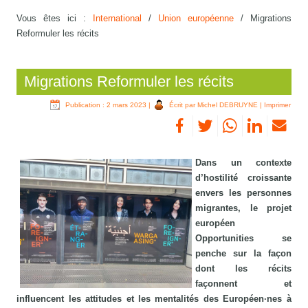
Vous êtes ici :
International
/
Union européenne
/
Migrations
Reformuler les récits
Migrations Reformuler les récits
Publication : 2 mars 2023
|
Écrit par Michel DEBRUYNE
|
Imprimer
Dans un contexte
d’hostilité croissante
envers les personnes
migrantes, le projet
européen
Opportunities se
penche sur la façon
dont les récits
façonnent et
influencent les attitudes et les mentalités des Européen·nes à