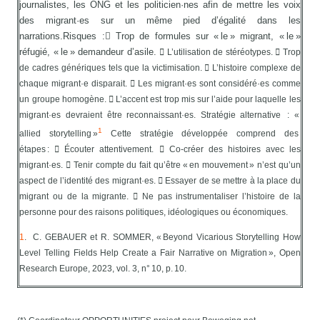
journalistes, les ONG et les politicien·nes afin de mettre les voix
des migrant·es sur un même pied d’égalité dans les
narrations.Risques : Trop de formules sur « le » migrant, « le »
réfugié, « le » demandeur d’asile.
 L’utilisation de stéréotypes.
 Trop
de cadres génériques tels que la
victimisation.
 L’histoire complexe de
chaque migrant·e disparait.
 Les migrant·es sont considéré·es comme
un groupe homogène.
 L’accent est trop mis sur l’aide pour laquelle les
migrant·es devraient être reconnaissant·es.
Stratégie alternative : «
1
allied storytelling »
Cette stratégie développée comprend des
étapes :
 Écouter attentivement.
 Co-créer des histoires avec les
migrant·es.
 Tenir compte du fait qu’être « en mouvement » n’est qu’un
aspect de l’identité des migrant·es.
 Essayer de se mettre à la place du
migrant ou de la migrante.
 Ne pas instrumentaliser l’histoire de la
personne pour des raisons politiques, idéologiques ou économiques.
1
. C. GEBAUER et R. SOMMER, « Beyond Vicarious Storytelling How
Level Telling Fields Help Create a Fair Narrative on Migration », Open
Research Europe, 2023, vol. 3, n° 10, p. 10.