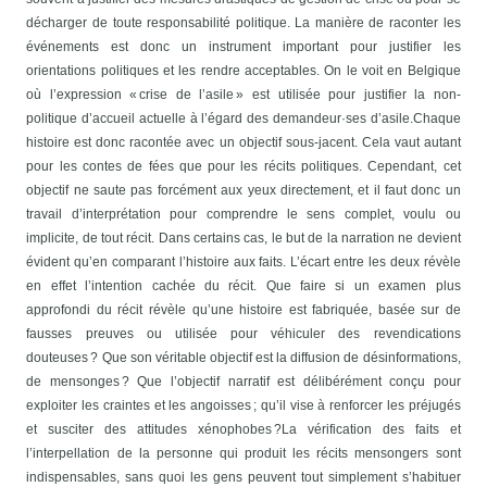
décharger de toute responsabilité politique. La manière de raconter les
événements est donc un instrument important pour justifier les
orientations politiques et les rendre acceptables. On le voit en Belgique
où l’expression « crise de l’asile » est utilisée pour justifier la non-
politique d’accueil actuelle à l’égard des demandeur·ses d’asile.
Chaque
histoire est donc racontée avec un objectif sous-jacent. Cela vaut autant
pour les contes de fées que pour les récits politiques. Cependant, cet
objectif ne saute pas forcément aux yeux directement, et il faut donc un
travail d’interprétation pour comprendre le sens complet, voulu ou
implicite, de tout récit. Dans certains cas, le but de la narration ne devient
évident qu’en comparant l’histoire aux faits. L’écart entre les deux révèle
en effet l’intention cachée du récit.
Que faire si un examen plus
approfondi du récit
révèle qu’une histoire est fabriquée, basée sur de
fausses preuves ou utilisée pour véhiculer des revendications
douteuses ? Que son véritable objectif est la diffusion de désinformations,
de mensonges ? Que l’objectif narratif est délibérément conçu pour
exploiter les craintes et les angoisses ; qu’il vise à renforcer les préjugés
et susciter des attitudes xénophobes ?
La vérification des faits et
l’interpellation de la personne qui produit les récits mensongers sont
indispensables, sans quoi les gens peuvent tout simplement s’habituer