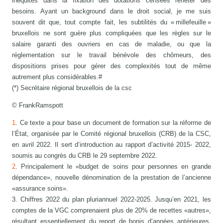
inéquités dans la fixation des dotations censées refléter des
besoins. Ayant un background dans le droit social, je me suis
souvent dit que, tout compte fait, les subtilités du « millefeuille »
bruxellois ne sont guère plus compliquées que les règles sur le
salaire garanti des ouvriers en cas de maladie, ou que la
réglementation sur le travail bénévole des chômeurs, des
dispositions prises pour gérer des complexités tout de même
autrement plus considérables.#
(*) Secrétaire régional bruxellois de la csc
© FrankRamspott
1
. Ce texte a pour base un document de formation sur la réforme de
l’État, organisée par le Comité régional bruxellois (CRB) de la CSC,
en avril 2022. Il sert d’introduction au rapport d’activité 2015- 2022,
soumis au congrès du CRB le 29 septembre 2022.
2
. Principalement le «budget de soins pour personnes en grande
dépendance», nouvelle dénomination de la prestation de l’ancienne
«assurance soins».
3. Chiffres 2022 du plan pluriannuel 2022-2025. Jusqu’en 2021, les
comptes de la VGC comprenaient plus de 20% de recettes «autres»,
résultant essentiellement du report de bonis d’années antérieures.