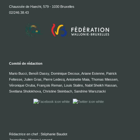
Chaussée de Haecht, 579 - 1030 Bruxelles
02/246.38.43
Comité de rédaction
Mario Bucci, Benoît Dassy, Dominique Decoux, Ariane Estenne, Patrick
Feltesse, Julien Gras, Pierre Ledecq, Antoinette Maia, Thomas Miessen,
Véronique Oruba, François Reman, Louis Stalins, Nabil Sheikh Hassan,
Svetlana Sholokhova, Christine Steinbach, Sandrine Warsztacki
Rédactrice en chef : Stéphanie Baudot
Journaliste : Manon Legrand