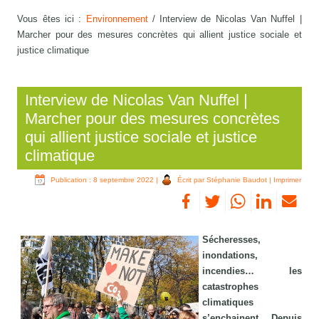
Vous êtes ici :
Environnement
/
Interview de Nicolas Van Nuffel |
Marcher pour des mesures concrètes qui allient justice sociale et
justice climatique
Interview de Nicolas Van Nuffel |
Marcher pour des mesures concrètes
qui allient justice sociale et justice
climatique
Publication : 8 septembre 2022
|
Écrit par Stéphanie Baudot
|
Imprimer
Sécheresses,
inondations,
incendies… les
catastrophes
climatiques
s’enchainent. Depuis