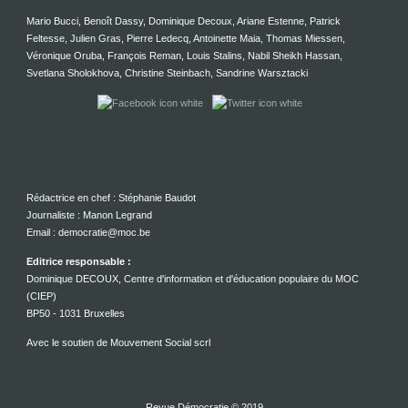
Mario Bucci, Benoît Dassy, Dominique Decoux, Ariane Estenne, Patrick
Feltesse, Julien Gras, Pierre Ledecq, Antoinette Maia, Thomas Miessen,
Véronique Oruba, François Reman, Louis Stalins, Nabil Sheikh Hassan,
Svetlana Sholokhova, Christine Steinbach, Sandrine Warsztacki
Rédactrice en chef : Stéphanie Baudot
Journaliste : Manon Legrand
Email : democratie@moc.be
Editrice responsable :
Dominique DECOUX, Centre d'information et d'éducation populaire du MOC
(CIEP)
BP50 - 1031 Bruxelles
Avec le soutien de Mouvement Social scrl
Revue Démocratie © 2019