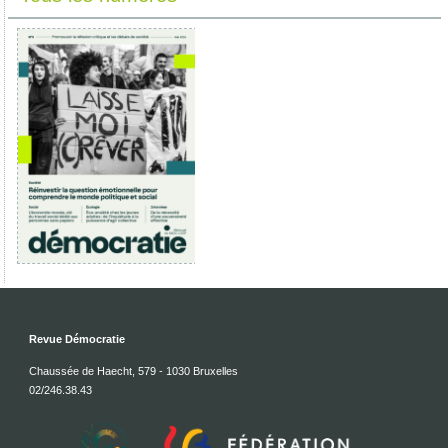
Revue Démocratie
Chaussée de Haecht, 579 - 1030 Bruxelles
02/246.38.43