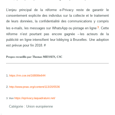
L’enjeu principal de la réforme e-Privacy reste de garantir le
consentement explicite des individus sur la collecte et le traitement
de leurs données, la confidentialité des communications y compris
3
les e-mails, les messages sur WhatsApp ou pistage en ligne
. Cette
réforme n’est pourtant pas encore gagnée – les acteurs de la
publicité en ligne intensifient leur lobbying à Bruxelles. Une adoption
est prévue pour fin 2018. #
Propos recueillis par Thomas MIESSEN, CSC
1.
https://rm.coe.int/16806fe644
2.
http://www.pnas.org/content/113/20/5536
https://eprivacy.laquadrature.net/
3. Voir
Catégorie :
Union européenne