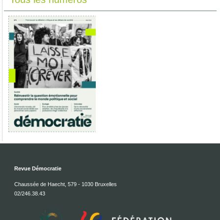
Revue Démocratie
Chaussée de Haecht, 579 - 1030 Bruxelles
02/246.38.43