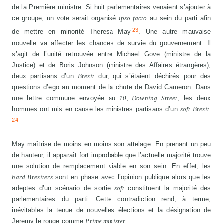
de la Première ministre. Si huit parlementaires venaient s’ajouter à
ce groupe, un vote serait organisé
ipso facto
au sein du parti afin
23
de mettre en minorité Theresa May
. Une autre mauvaise
nouvelle va affecter les chances de survie du gouvernement. Il
s’agit de l’unité retrouvée entre Michael Gove (ministre de la
Justice) et de Boris Johnson (ministre des Affaires étrangères),
deux partisans d’un
Brexit
dur, qui s’étaient déchirés pour des
questions d’ego au moment de la chute de David Cameron. Dans
une lettre commune envoyée au
10, Downing Street
, les deux
hommes ont mis en cause les ministres partisans d’un
soft Brexit
24
.
May maîtrise de moins en moins son attelage. En prenant un peu
de hauteur, il apparaît fort improbable que l’actuelle majorité trouve
une solution de remplacement viable en son sein. En effet, les
hard Brexiters
sont en phase avec l’opinion publique alors que les
adeptes d’un scénario de sortie
soft
constituent la majorité des
parlementaires du parti. Cette contradiction rend, à terme,
inévitables la tenue de nouvelles élections et la désignation de
Jeremy le rouge comme
Prime minister
.