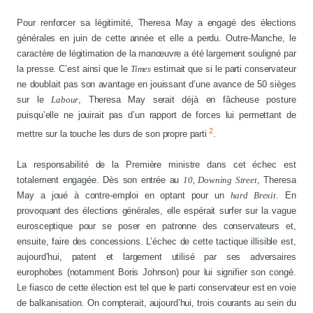
Pour renforcer sa légitimité, Theresa May a engagé des élections
générales en juin de cette année et elle a perdu. Outre-Manche, le
caractère de légitimation de la manœuvre a été largement souligné par
la presse. C’est ainsi que le
Times
estimait que si le parti conservateur
ne doublait pas son avantage en jouissant d’une avance de 50 sièges
sur le
Labour
, Theresa May serait déjà en fâcheuse posture
puisqu’elle ne jouirait pas d’un rapport de forces lui permettant de
2
mettre sur la touche les durs de son propre parti
.
La responsabilité de la Première ministre dans cet échec est
totalement engagée. Dès son entrée au
10, Downing Street
, Theresa
May a joué à contre-emploi en optant pour un
hard Brexit
. En
provoquant des élections générales, elle espérait surfer sur la vague
eurosceptique pour se poser en patronne des conservateurs et,
ensuite, faire des concessions. L’échec de cette tactique illisible est,
aujourd’hui, patent et largement utilisé par ses adversaires
europhobes (notamment Boris Johnson) pour lui signifier son congé.
Le fiasco de cette élection est tel que le parti conservateur est en voie
de balkanisation. On compterait, aujourd’hui, trois courants au sein du