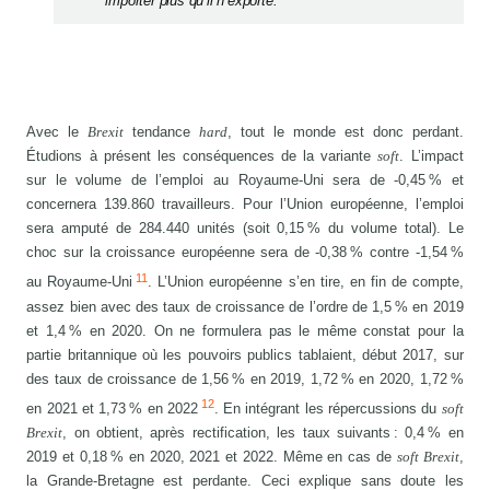
importer plus qu’il n’exporte.
Avec le
Brexit
tendance
hard
, tout le monde est donc perdant.
Étudions à présent les conséquences de la variante
soft
. L’impact
sur le volume de l’emploi au Royaume-Uni sera de -0,45 % et
concernera 139.860 travailleurs. Pour l’Union européenne, l’emploi
sera amputé de 284.440 unités (soit 0,15 % du volume total). Le
choc sur la croissance européenne sera de -0,38 % contre -1,54 %
11
au Royaume-Uni
. L’Union européenne s’en tire, en fin de compte,
assez bien avec des taux de croissance de l’ordre de 1,5 % en 2019
et 1,4 % en 2020. On ne formulera pas le même constat pour la
partie britannique où les pouvoirs publics tablaient, début 2017, sur
des taux de croissance de 1,56 % en 2019, 1,72 % en 2020, 1,72 %
12
en 2021 et 1,73 % en 2022
. En intégrant les répercussions du
soft
Brexit
, on obtient, après rectification, les taux suivants : 0,4 % en
2019 et 0,18 % en 2020, 2021 et 2022. Même en cas de
soft Brexit
,
la Grande-Bretagne est perdante. Ceci explique sans doute les