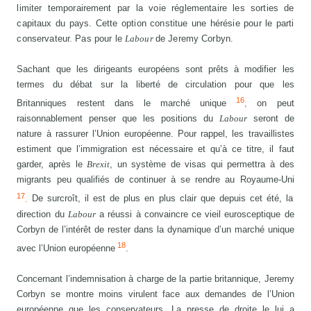
limiter temporairement par la voie réglementaire les sorties de
capitaux du pays. Cette option constitue une hérésie pour le parti
conservateur. Pas pour le
Labour
de Jeremy Corbyn.
Sachant que les dirigeants européens sont prêts à modifier les
termes du débat sur la liberté de circulation pour que les
16
Britanniques restent dans le marché unique
,
on peut
raisonnablement penser que les positions du
Labour
seront de
nature à rassurer l’Union européenne. Pour rappel, les travaillistes
estiment que l’immigration est nécessaire et qu’à ce titre, il faut
garder, après le
Brexit
, un système de visas qui permettra à des
migrants peu qualifiés de continuer à se rendre au Royaume-Uni
17
.
De surcroît, il est de plus en plus clair que depuis cet été, la
direction du
Labour
a réussi à convaincre ce vieil eurosceptique de
Corbyn de l’intérêt de rester dans la dynamique d’un marché unique
18
avec l’Union européenne
.
Concernant l’indemnisation à charge de la partie britannique, Jeremy
Corbyn se montre moins virulent face aux demandes de l’Union
européenne que les conservateurs. La presse de droite le lui a