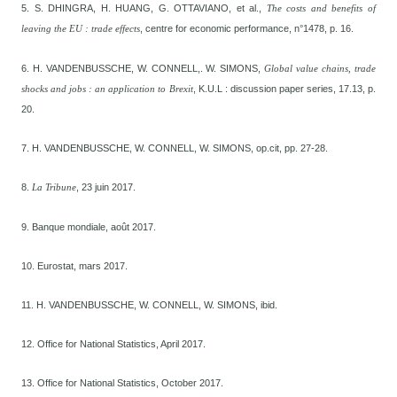
5. S. DHINGRA, H. HUANG, G. OTTAVIANO, et al.,
The costs and benefits of
, centre for economic performance, n°1478, p. 16.
leaving the EU : trade effects
6. H. VANDENBUSSCHE, W. CONNELL,. W. SIMONS,
Global value chains, trade
, K.U.L : discussion paper series, 17.13, p.
shocks and jobs : an application to Brexit
20.
7. H. VANDENBUSSCHE, W. CONNELL, W. SIMONS, op.cit, pp. 27-28.
8.
, 23 juin 2017.
La Tribune
9. Banque mondiale, août 2017.
10. Eurostat, mars 2017.
11. H. VANDENBUSSCHE, W. CONNELL, W. SIMONS, ibid.
12. Office for National Statistics, April 2017.
13. Office for National Statistics, October 2017.