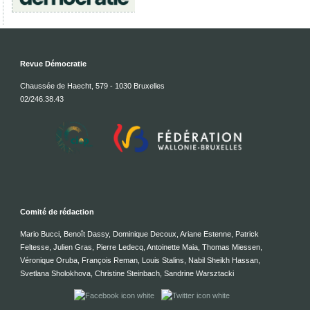
Revue Démocratie
Chaussée de Haecht, 579 - 1030 Bruxelles
02/246.38.43
Comité de rédaction
Mario Bucci, Benoît Dassy, Dominique Decoux, Ariane Estenne, Patrick
Feltesse, Julien Gras, Pierre Ledecq, Antoinette Maia, Thomas Miessen,
Véronique Oruba, François Reman, Louis Stalins, Nabil Sheikh Hassan,
Svetlana Sholokhova, Christine Steinbach, Sandrine Warsztacki