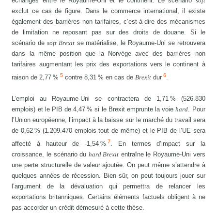
échanges entre le Royaume-Uni et le continent. Le scénario
soft
exclut ce cas de figure. Dans le commerce international, il existe
également des barrières non tarifaires, c’est-à-dire des mécanismes
de limitation ne reposant pas sur des droits de douane. Si le
scénario de
soft Brexit
se matérialise, le Royaume-Uni se retrouvera
dans la même position que la Norvège avec des barrières non
tarifaires augmentant les prix des exportations vers le continent à
5
6
raison de 2,77 %
contre 8,31 % en cas de
Brexit
dur
.
L’emploi au Royaume-Uni se contractera de 1,71 % (526.830
emplois) et le PIB de 4,47 % si le Brexit emprunte la voie
hard
. Pour
l’Union européenne, l’impact à la baisse sur le marché du travail sera
de 0,62 % (1.209.470 emplois tout de même) et le PIB de l’UE sera
7
affecté à hauteur de -1,54 %
. En termes d’impact sur la
croissance, le scénario du
hard Brexit
entraîne le Royaume-Uni vers
une perte structurelle de valeur ajoutée. On peut même s’attendre à
quelques années de récession. Bien sûr, on peut toujours jouer sur
l’argument de la dévaluation qui permettra de relancer les
exportations britanniques. Certains éléments factuels obligent à ne
pas accorder un crédit démesuré à cette thèse.