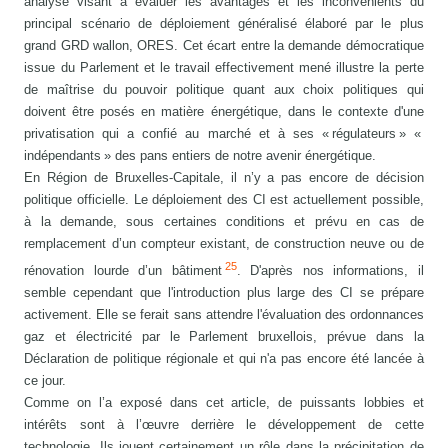
analyse visant à évaluer les avantages et les inconvénients du
principal scénario de déploiement généralisé élaboré par le plus
grand GRD wallon, ORES. Cet écart entre la demande démocratique
issue du Parlement et le travail effectivement mené illustre la perte
de maîtrise du pouvoir politique quant aux choix politiques qui
doivent être posés en matière énergétique, dans le contexte d'une
privatisation qui a confié au marché et à ses « régulateurs » «
indépendants » des pans entiers de notre avenir énergétique.
En Région de Bruxelles-Capitale, il n’y a pas encore de décision
politique officielle. Le déploiement des CI est actuellement possible,
à la demande, sous certaines conditions et prévu en cas de
remplacement d’un compteur existant, de construction neuve ou de
25
rénovation lourde d’un bâtiment
. D'après nos informations, il
semble cependant que l'introduction plus large des CI se prépare
activement. Elle se ferait sans attendre l'évaluation des ordonnances
gaz et électricité par le Parlement bruxellois, prévue dans la
Déclaration de politique régionale et qui n'a pas encore été lancée à
ce jour.
Comme on l’a exposé dans cet article, de puissants lobbies et
intérêts sont à l’œuvre derrière le développement de cette
technologie. Ils jouent certainement un rôle dans la précipitation de