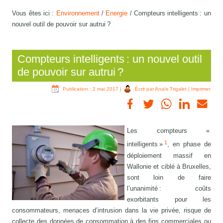
Vous êtes ici :
Environnement
/
Energie
/
Compteurs intelligents : un
nouvel outil de pouvoir sur autrui ?
Compteurs intelligents : un nouvel outil
de pouvoir sur autrui ?
Publication : 2 mai 2017
|
Écrit par Anaïs Trigalet
|
Imprimer
Les compteurs «
1
intelligents »
, en phase de
déploiement massif en
Wallonie et ciblé à Bruxelles,
sont loin de faire
l’unanimité : coûts
exorbitants pour les
consommateurs, menaces d’intrusion dans la vie privée, risque de
collecte des données de consommation à des fins commerciales ou