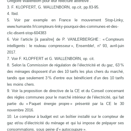
Grégoire Wallenborn pour leur relecture attentive .
3. F. KLOPFERT, G. WALLENBORN, op.cit, pp.83-95.
4. Ibid.
5. Voir par exemple en France le mouvement Stop-Linky,
www.humanite.fr/compteurs-linky-pourquoi-des-communes-et-des-
clic-disent-stop-604383
6. Voir l’article [à paraître] de P. VANLERBERGHE : « Compteurs
intelligents : le rouleau compresseur », Ensemble!, n° 93, avril-juin
2017.
7. Voir F. KLOPFERT et G. WALLENBORN, op. cit.
8. Selon la Commission de régulation de l’électricité et du gaz, 63 %
des ménages disposent d’un des 10 tarifs les plus chers du marché,
tandis que seulement 3 % d’entre eux bénéficient d’un des 10 tarifs
les moins chers.
9. Voir la proposition de directive de la CE et du Conseil concernant
des règles communes pour le marché intérieur de l’électricité, qui fait
partie du « Paquet énergie propre » présenté par la CE le 30
novembre 2016.
10. Le compteur à budget est un boîtier installé sur le compteur de
gaz et/ou d’électricité du ménage et qui lui impose de prépayer ses
consommations, sous peine d’« autocoupure ».