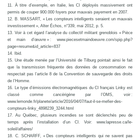
11. À titre d’exemple, en Italie, les CI déployés massivement ont
permis de couper 900.000 foyers pour mauvais payement en 2007.
12. B. MASSART, « Les compteurs intelligents seraient un mauvais
investissement », Alter Échos, n°339, mai 2012, p. 5.
13. Voir à cet égard l’analyse du collectif militant grenoblois « Pièce
et main d’œuvre » : www.piecesetmaindoeuvre.com/spip.php?
page=resume&id_article=837
14. Ibid.
15. Une étude menée par l’Université de Tilburg pointait ainsi le fait
que la transmission fréquente des données de consommation ne
respectait pas l’article 8 de la Convention de sauvegarde des droits
de l’Homme.
16. Le type d’émissions électromagnétiques du CI français Linky est
classé comme cancérigène par l’OMS, voir :
www.lemonde.fr/planete/article/2016/04/07/faut-il-se-mefier-des-
compteurs-linky_4898239_3244.html
17. Au Québec, plusieurs incendies se sont déclenchés peu de
temps après l’installation d’un CI. Voir: www.lapresse.ca/le-
soleil/affaires/
18. C. SCHARFF, « Des compteurs intelligents qui ne savent pas