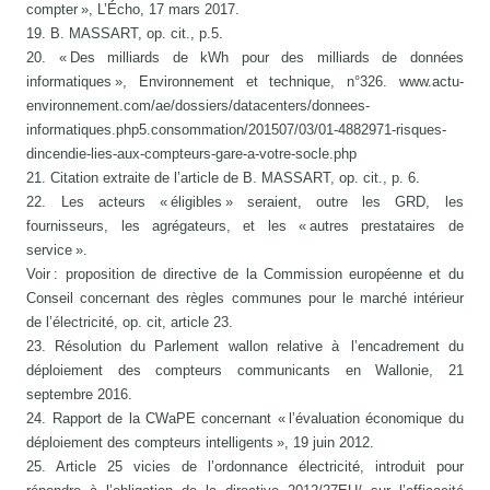
compter », L’Écho, 17 mars 2017.
19. B. MASSART, op. cit., p.5.
20. « Des milliards de kWh pour des milliards de données
informatiques », Environnement et technique, n°326. www.actu-
environnement.com/ae/dossiers/datacenters/donnees-
informatiques.php5.consommation/201507/03/01-4882971-risques-
dincendie-lies-aux-compteurs-gare-a-votre-socle.php
21. Citation extraite de l’article de B. MASSART, op. cit., p. 6.
22. Les acteurs « éligibles » seraient, outre les GRD, les
fournisseurs, les agrégateurs, et les « autres prestataires de
service ».
Voir : proposition de directive de la Commission européenne et du
Conseil concernant des règles communes pour le marché intérieur
de l’électricité, op. cit, article 23.
23. Résolution du Parlement wallon relative à l’encadrement du
déploiement des compteurs communicants en Wallonie, 21
septembre 2016.
24. Rapport de la CWaPE concernant « l’évaluation économique du
déploiement des compteurs intelligents », 19 juin 2012.
25. Article 25 vicies de l’ordonnance électricité, introduit pour