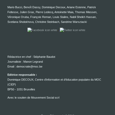
Mario Bucci, Benoît Dassy, Dominique Decoux, Ariane Estenne, Patrick
Feltesse, Julien Gras, Pierre Ledecq, Antoinette Maia, Thomas Miessen,
Véronique Oruba, François Reman, Louis Stalins, Nabil Sheikh Hassan,
Svetlana Sholokhova, Christine Steinbach, Sandrine Warsztacki
Rédactrice en chef : Stéphanie Baudot
Journaliste : Manon Legrand
Email : democratie@moc.be
Editrice responsable :
Dominique DECOUX, Centre d'information et d'éducation populaire du MOC
(CIEP)
BP50 - 1031 Bruxelles
Avec le soutien de Mouvement Social scrl