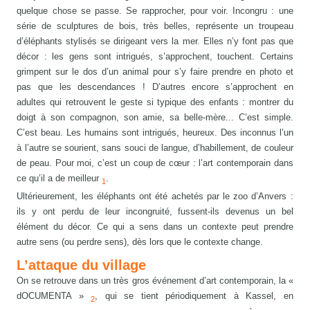
quelque chose se passe. Se rapprocher, pour voir. Incongru : une
série de sculptures de bois, très belles, représente un troupeau
d’éléphants stylisés se dirigeant vers la mer. Elles n’y font pas que
décor : les gens sont intrigués, s’approchent, touchent. Certains
grimpent sur le dos d’un animal pour s’y faire prendre en photo et
pas que les descendances ! D’autres encore s’approchent en
adultes qui retrouvent le geste si typique des enfants : montrer du
doigt à son compagnon, son amie, sa belle-mère... C’est simple.
C’est beau. Les humains sont intrigués, heureux. Des inconnus l’un
à l’autre se sourient, sans souci de langue, d’habillement, de couleur
de peau. Pour moi, c’est un coup de cœur : l’art contemporain dans
ce qu’il a de meilleur
.
1
Ultérieurement, les éléphants ont été achetés par le zoo d’Anvers :
ils y ont perdu de leur incongruité, fussent-ils devenus un bel
élément du décor. Ce qui a sens dans un contexte peut prendre
autre sens (ou perdre sens), dès lors que le contexte change.
L’attaque du village
On se retrouve dans un très gros événement d’art contemporain, la «
dOCUMENTA »
, qui se tient périodiquement à Kassel, en
2