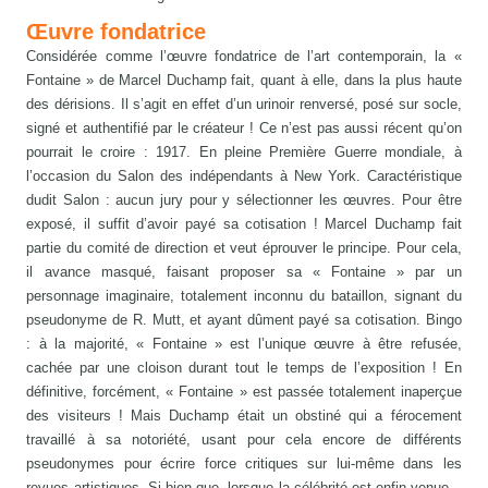
Œuvre fondatrice
Considérée comme l’œuvre fondatrice de l’art contemporain, la «
Fontaine » de Marcel Duchamp fait, quant à elle, dans la plus haute
des dérisions. Il s’agit en effet d’un urinoir renversé, posé sur socle,
signé et authentifié par le créateur ! Ce n’est pas aussi récent qu’on
pourrait le croire : 1917. En pleine Première Guerre mondiale, à
l’occasion du Salon des indépendants à New York. Caractéristique
dudit Salon : aucun jury pour y sélectionner les œuvres. Pour être
exposé, il suffit d’avoir payé sa cotisation ! Marcel Duchamp fait
partie du comité de direction et veut éprouver le principe. Pour cela,
il avance masqué, faisant proposer sa « Fontaine » par un
personnage imaginaire, totalement inconnu du bataillon, signant du
pseudonyme de R. Mutt, et ayant dûment payé sa cotisation. Bingo
: à la majorité, « Fontaine » est l’unique œuvre à être refusée,
cachée par une cloison durant tout le temps de l’exposition ! En
définitive, forcément, « Fontaine » est passée totalement inaperçue
des visiteurs ! Mais Duchamp était un obstiné qui a férocement
travaillé à sa notoriété, usant pour cela encore de différents
pseudonymes pour écrire force critiques sur lui-même dans les
revues artistiques. Si bien que, lorsque la célébrité est enfin venue –