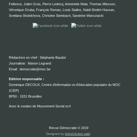
Feltesse, Julien Gras, Pierre Ledecq, Antoinette Maia, Thomas Miessen,
Véronique Oruba, François Reman, Louis Stalins, Nabil Sheikh Hassan,
Svetlana Sholokhova, Christine Steinbach, Sandrine Warsztacki
Rédactrice en chef : Stéphanie Baudot
Journaliste : Manon Legrand
Email : democratie@moc.be
Editrice responsable :
Dominique DECOUX, Centre d'information et d'éducation populaire du MOC
(CIEP)
BP50 - 1031 Bruxelles
Avec le soutien de Mouvement Social scrl
Revue Démocratie © 2019
Designed by
Inform'Action asbl
.