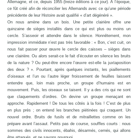
Allemagne, et ce, depuis 1955 (treize éditions à ce jour). À l’époque,
ce fût créé afin de réconcilier les Allemands avec ce qu’une période
précédente de leur Histoire avait qualifié « d’art dégénéré ».
On nous amène dans un bois. Une petite clairière offre une
quinzaine de sièges installés dans ce qui est plus ou moins un
cercle. S’asseoir et attendre dans le silence. Honnêtement, mon
impression immédiate n’est pas très favorable : « Bon, c’est cuit, on
nous fait passer pour œuvre le cercle des caisses – sièges dans
une clairière. Ou alors serait-ce le fait d’écouter en silence les bruits
de la nature ? Ou peut-être encore l’œuvre est-elle la juxtaposition
des deux ? ». Pourtant, après quelques instants, les piaillements
d’oiseaux et l’un ou l’autre léger froissement de feuilles laissent
entendre que, loin mais proche, un groupe d’humains est en
mouvement. Puis, les oiseaux se taisent. Il y a des cris qui ne sont
que claquements d’ordres. On devine un groupe menaçant en
approche. Rapidement ! De tous les côtés à la fois ! C’est de plus
en plus près ; on entend les branches piétinées qui craquent. Un
nouvel ordre. Bruits de fusils et de mitraillettes comme on les
prépare avant l’assaut. Petits pas de course, souffles courts : nous
sommes des civils innocents, ébahis, désarmés, cernés, qui allons
être attaqués, et ne savons pourquoi.