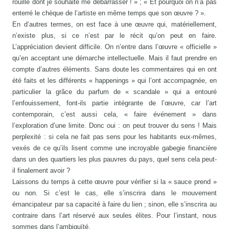
rouillé dont je souhaite me débarrasser ! » ; « Et pourquoi on n’a pas
enterré le chèque de l’artiste en même temps que son œuvre ? ».
En d’autres termes, on est face à une œuvre qui, matériellement,
n’existe plus, si ce n’est par le récit qu’on peut en faire.
L’appréciation devient difficile. On n’entre dans l’œuvre « officielle »
qu’en acceptant une démarche intellectuelle. Mais il faut prendre en
compte d’autres éléments. Sans doute les commentaires qui en ont
été faits et les différents « happenings » qui l’ont accompagnée, en
particulier la grâce du parfum de « scandale » qui a entouré
l’enfouissement, font-ils partie intégrante de l’œuvre, car l’art
contemporain, c’est aussi cela, « faire événement » dans
l’exploration d’une limite. Donc oui : on peut trouver du sens ! Mais
perplexité : si cela ne fait pas sens pour les habitants eux-mêmes,
vexés de ce qu’ils lisent comme une incroyable gabegie financière
dans un des quartiers les plus pauvres du pays, quel sens cela peut-
il finalement avoir ?
Laissons du temps à cette œuvre pour vérifier si la « sauce prend »
ou non. Si c’est le cas, elle s’inscrira dans le mouvement
émancipateur par sa capacité à faire du lien ; sinon, elle s’inscrira au
contraire dans l’art réservé aux seules élites. Pour l’instant, nous
sommes dans l’ambiguïté.