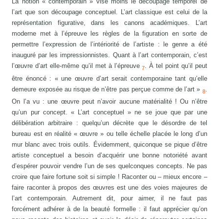
La notion « contemporain » vise moins le découpage temporel de
l’art que son découpage conceptuel. L’art classique est celui de la
représentation figurative, dans les canons académiques. L’art
moderne met à l’épreuve les règles de la figuration en sorte de
permettre l’expression de l’intériorité de l’artiste : le genre a été
inauguré par les impressionnistes. Quant à l’art contemporain, c’est
l’œuvre d’art elle-même qu’il met à l’épreuve
. À tel point qu’il peut
7
être énoncé : « une œuvre d’art serait contemporaine tant qu’elle
demeure exposée au risque de n’être pas perçue comme de l’art »
.
8
On l’a vu : une œuvre peut n’avoir aucune matérialité ! Ou n’être
qu’un pur concept. « L’art conceptuel » ne se joue que par une
délibération arbitraire : quelqu’un décrète que le désordre de tel
bureau est en réalité « œuvre » ou telle échelle placée le long d’un
mur blanc avec trois outils. Évidemment, quiconque se pique d’être
artiste conceptuel a besoin d’acquérir une bonne notoriété avant
d’espérer pouvoir vendre l’un de ses quelconques concepts. Ne pas
croire que faire fortune soit si simple ! Raconter ou – mieux encore –
faire raconter à propos des œuvres est une des voies majeures de
l’art contemporain. Autrement dit, pour aimer, il ne faut pas
forcément adhérer à de la beauté formelle : il faut apprécier qu’on