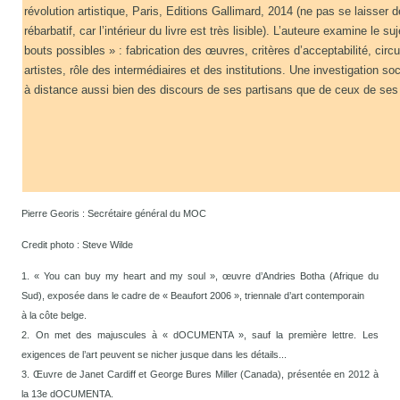
révolution artistique, Paris, Editions Gallimard, 2014 (ne pas se laisser d
rébarbatif, car l’intérieur du livre est très lisible). L’auteure examine le su
bouts possibles » : fabrication des œuvres, critères d’acceptabilité, circu
artistes, rôle des intermédiaires et des institutions. Une investigation so
à distance aussi bien des discours de ses partisans que de ceux de ses 
Pierre Georis : Secrétaire général du MOC
Credit photo : Steve Wilde
1. « You can buy my heart and my soul », œuvre d’Andries Botha (Afrique du
Sud), exposée dans le cadre de « Beaufort 2006 », triennale d’art contemporain
à la côte belge.
2. On met des majuscules à « dOCUMENTA », sauf la première lettre. Les
exigences de l’art peuvent se nicher jusque dans les détails...
3. Œuvre de Janet Cardiff et George Bures Miller (Canada), présentée en 2012 à
la 13e dOCUMENTA.