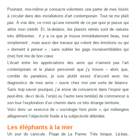
Pourtant, moi-même je consacre volontiers une partie de mes loisirs
à circuler dans des installations d’art contemporain. Tout ne me plaît
pas. À vrai dire, ce n’est qu’une minorité de ce par quoi je passe qui
attire mon intérêt. Et, là-dedans, les plaisirs retirés sont de natures
très différentes : il y a ce que je trouve immédiatement beau, tout
simplement ; mais aussi des travaux qui créent des émotions ou qui
« donnent à penser » ; sans oublier les gags invraisemblables qui
(me) font rire de bon cœur.
L’écart entre les appréciations des amis qui n’aiment pas l’art
contemporain et le plaisir personnel que j’y trouve – alors que,
comble du paradoxe, je suis plutôt assez d’accord avec les
diagnostics de mes amis – ouvre chez moi une sorte de béance.
Sans trop savoir pourquoi, j’ai envie de convaincre dans l’espoir que
peut-être, de-ci de-là, l’un(e) ou l’autre sera tenté(e) de commencer à
son tour l’exploration d’un chemin dans ce très étrange territoire.
Voici donc un exercice de « sociologie hors piste », qui mélangera
allègrement l’objectivité froide à la subjectivité débridée.
Les éléphants à la mer
Un jour de canicule. Plage de La Panne. Très longue. Là-bas,