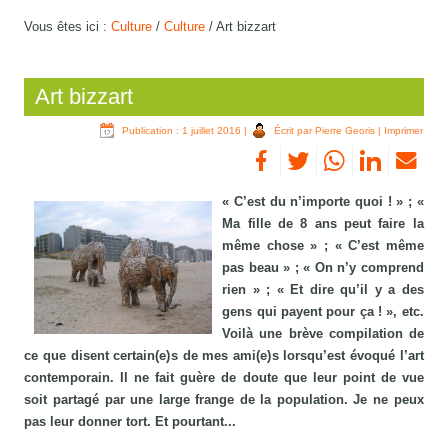
Vous êtes ici :
Culture
/
Culture
/
Art bizzart
Art bizzart
Publication : 1 juillet 2016
|
Écrit par Pierre Georis
|
Imprimer
« C’est du n’importe quoi ! » ; «
Ma fille de 8 ans peut faire la
même chose » ; « C’est même
pas beau » ; « On n’y comprend
rien » ; « Et dire qu’il y a des
gens qui payent pour ça ! », etc.
Voilà une brève compilation de
ce que disent certain(e) s de mes ami(e) s lorsqu’est évoqué l’art
contemporain. Il ne fait guère de doute que leur point de vue
soit partagé par une large frange de la population. Je ne peux
pas leur donner tort. Et pourtant...