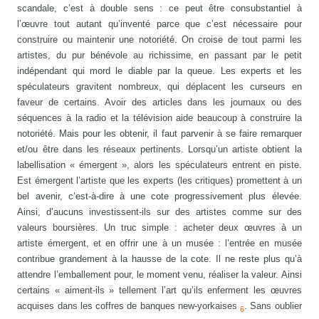
scandale, c’est à double sens : ce peut être consubstantiel à
l’œuvre tout autant qu’inventé parce que c’est nécessaire pour
construire ou maintenir une notoriété. On croise de tout parmi les
artistes, du pur bénévole au richissime, en passant par le petit
indépendant qui mord le diable par la queue. Les experts et les
spéculateurs gravitent nombreux, qui déplacent les curseurs en
faveur de certains. Avoir des articles dans les journaux ou des
séquences à la radio et la télévision aide beaucoup à construire la
notoriété. Mais pour les obtenir, il faut parvenir à se faire remarquer
et/ou être dans les réseaux pertinents. Lorsqu’un artiste obtient la
labellisation « émergent », alors les spéculateurs entrent en piste.
Est émergent l’artiste que les experts (les critiques) promettent à un
bel avenir, c’est-à-dire à une cote progressivement plus élevée.
Ainsi, d’aucuns investissent-ils sur des artistes comme sur des
valeurs boursières. Un truc simple : acheter deux œuvres à un
artiste émergent, et en offrir une à un musée : l’entrée en musée
contribue grandement à la hausse de la cote. Il ne reste plus qu’à
attendre l’emballement pour, le moment venu, réaliser la valeur. Ainsi
certains « aiment-ils » tellement l’art qu’ils enferment les œuvres
acquises dans les coffres de banques new-yorkaises
. Sans oublier
6