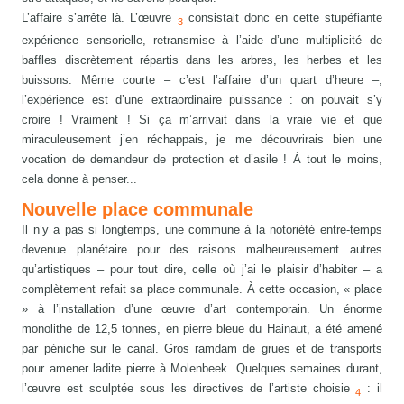
L’affaire s’arrête là. L’œuvre
consistait donc en cette stupéfiante
3
expérience sensorielle, retransmise à l’aide d’une multiplicité de
baffles discrètement répartis dans les arbres, les herbes et les
buissons. Même courte – c’est l’affaire d’un quart d’heure –,
l’expérience est d’une extraordinaire puissance : on pouvait s’y
croire ! Vraiment ! Si ça m’arrivait dans la vraie vie et que
miraculeusement j’en réchappais, je me découvrirais bien une
vocation de demandeur de protection et d’asile ! À tout le moins,
cela donne à penser...
Nouvelle place communale
Il n’y a pas si longtemps, une commune à la notoriété entre-temps
devenue planétaire pour des raisons malheureusement autres
qu’artistiques – pour tout dire, celle où j’ai le plaisir d’habiter – a
complètement refait sa place communale. À cette occasion, « place
» à l’installation d’une œuvre d’art contemporain. Un énorme
monolithe de 12,5 tonnes, en pierre bleue du Hainaut, a été amené
par péniche sur le canal. Gros ramdam de grues et de transports
pour amener ladite pierre à Molenbeek. Quelques semaines durant,
l’œuvre est sculptée sous les directives de l’artiste choisie
: il
4