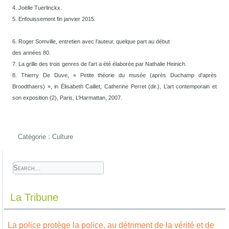
4. Joëlle Tuerlinckx.
5. Enfouissement fin janvier 2015.
6. Roger Somville, entretien avec l’auteur, quelque part au début
des années 80.
7. La grille des trois genres de l’art a été élaborée par Nathalie Heinich.
8. Thierry De Duve, « Petite théorie du musée (après Duchamp d’après
Broodthaers) », in Élisabeth Caillet, Catherine Perret (dir.), L’art contemporain et
son exposition (2), Paris, L’Harmattan, 2007.
Catégorie :
Culture
La Tribune
La police protège la police, au détriment de la vérité et de