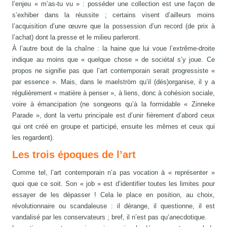
l’enjeu « m’as-tu vu » : posséder une collection est une façon de
s’exhiber dans la réussite ; certains visent d’ailleurs moins
l’acquisition d’une œuvre que la possession d’un record (de prix à
l’achat) dont la presse et le milieu parleront.
À l’autre bout de la chaîne : la haine que lui voue l’extrême-droite
indique au moins que « quelque chose » de sociétal s’y joue. Ce
propos ne signifie pas que l’art contemporain serait progressiste «
par essence ». Mais, dans le maelström qu’il (dés)organise, il y a
régulièrement « matière à penser », à liens, donc à cohésion sociale,
voire à émancipation (ne songeons qu’à la formidable « Zinneke
Parade », dont la vertu principale est d’unir fièrement d’abord ceux
qui ont créé en groupe et participé, ensuite les mêmes et ceux qui
les regardent).
Les trois époques de l’art
Comme tel, l’art contemporain n’a pas vocation à « représenter »
quoi que ce soit. Son « job » est d’identifier toutes les limites pour
essayer de les dépasser ! Cela le place en position, au choix,
révolutionnaire ou scandaleuse : il dérange, il questionne, il est
vandalisé par les conservateurs ; bref, il n’est pas qu’anecdotique.