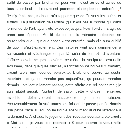
suffit de passer par le chantier pour voir : c’est au vu et au su de
tous. Jour final... : l’œuvre est purement et simplement enterrée
!
5
Je n’y étais pas, mais on m’a rapporté que ce fût sous les huées et
sifflets. La justification de l’artiste (qui n’est pas n’importe qui dans
le monde de l’art, ayant été exposée jusqu’à New York) : il s’agit de
créer une légende. Au fil du temps, la mémoire collective se
souviendra que « quelque chose » est enterrée, mais elle aura oublié
de quoi il s’agit exactement. Des histoires vont alors commencer à
se raconter et s’échanger, et, par là, créer du lien. Si, d’aventure,
l’affaire devait ne pas s’avérer, peut-être la sculpture sera-t-elle
exhumée, dans quelques siècles, à l’occasion de nouveaux travaux,
créant alors une féconde perplexité. Bref, une œuvre au destin
incertain : si ça ne marche pas aujourd’hui, ça pourrait marcher
demain. Intellectuellement parlant, cette affaire est brillantissime ; je
suis plutôt séduit. Pourtant, de savoir cette « chose » enterrée,
invisible, définitivement inaccessible, je m’en retrouve
épouvantablement frustré toutes les fois où je passe par-là. Hormis
une petite trace au sol, on ne trouve absolument aucune référence à
la démarche. À chaud, le jugement des réseaux sociaux a été cruel :
« Moi aussi, je veux bien recevoir x € pour enterrer le vieux vélo