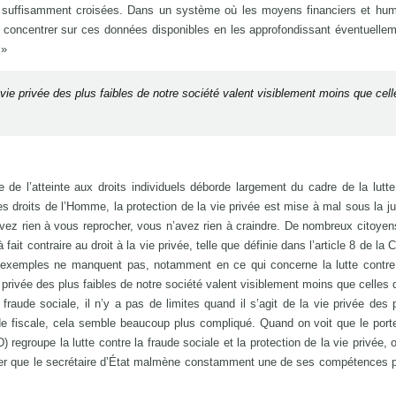
as suffisamment croisées. Dans un système où les moyens financiers et hu
se concentrer sur ces données disponibles en les approfondissant éventuellem
 »
 vie privée des plus faibles de notre société valent visiblement moins que cel
de l’atteinte aux droits individuels déborde largement du cadre de la lutte
es droits de l’Homme, la protection de la vie privée est mise à mal sous la jus
avez rien à vous reprocher, vous n’avez rien à craindre. De nombreux citoye
fait contraire au droit à la vie privée, telle que définie dans l’article 8 de la
exemples ne manquent pas, notamment en ce qui concerne la lutte contre 
e privée des plus faibles de notre société valent visiblement moins que celles 
la fraude sociale, il n’y a pas de limites quand il s’agit de la vie privée des
aude fiscale, cela semble beaucoup plus compliqué. Quand on voit que le porte
regroupe la lutte contre la fraude sociale et la protection de la vie privée, o
ter que le secrétaire d’État malmène constamment une de ses compétences p