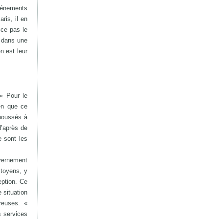
vénements
ris, il en
-ce pas le
t dans une
n est leur
 « Pour le
ien que ce
 poussés à
d’après de
e sont les
uvernement
itoyens, y
eption. Ce
e situation
reuses. «
s services