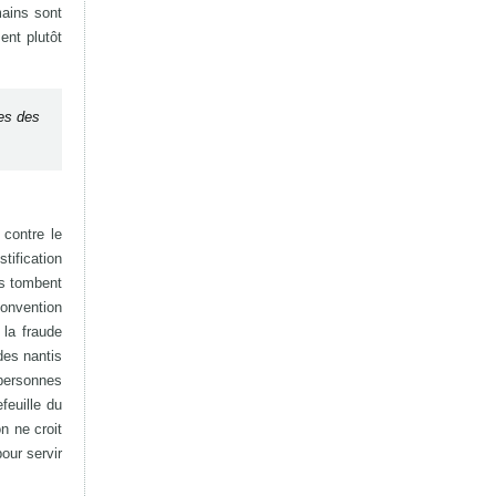
mains sont
ent plutôt
les des
 contre le
tification
ns tombent
 Convention
la fraude
des nantis
 personnes
feuille du
n ne croit
our servir