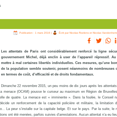
s
Publication : 1 mars 2016
|
Écrit par Nicolas Roelens et Nicolas Vandenhem
Les attentats de Paris ont considérablement renforcé la ligne sécur
gouvernement Michel, déjà enclin à user de l’appareil répressif. Au
mettre à mal certaines libertés individuelles. Ces mesures, qu’une bon
de la population semble soutenir, posent néanmoins de nombreuses 
en termes de coût, d’efficacité et de droits fondamentaux.
Dimanche 22 novembre 2015, un peu moins de dix jours après les attentats
de la menace (OCAM) pousse le curseur au maximum en Région de Bruxelles-
elle de quatre. La menace est « imminente ». Dans la foulée, le Conseil n
décide un renforcement de la capacité policière et militaire, la limitation
.. La peur s’installe sur la capitale belge. Et sur le pays. Par la suite, le 
ons ont été menées, parfois suivies d’arrestations. Aucun attentat n’a eu lie