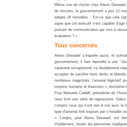
Même son de cloche chez Alexis Deswaef, 
de Verviers, le gouvernement a pris 12 mesu
adopte 18 nouvelles... Est-ce que cela sig
signe que cet exécutif n’est capable d’agir
posture de communication qui vise à rassure
évaluation ? »
Tous concernés
Alexis Deswaef s’inquiète aussi, et surtout
gouvernement, il faut répondre à une ‘‘sit
caractère exceptionnel va durablement impa
accepter de sacrifier leurs droits et liberté
nombreux magistrats, l’arsenal législatif p
moyens humains et financiers », enchaîne-t-
Pour Manuela Cadelli, présidente de l’Asso
nous livre une série de régressions. Grâce 
compris ceux qui n’ont rien à voir avec le
type d’arsenal finit toujours par s’installer 
». L’enjeu, pour Alexis Deswaef, est do
Visiblement, toutes les personnes impliqué