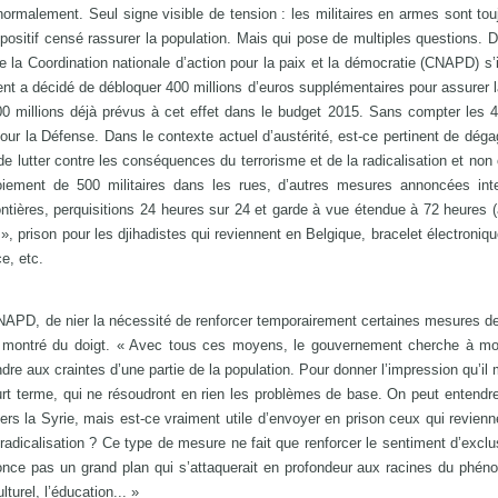
normalement. Seul signe visible de tension : les militaires en armes sont tou
spositif censé rassurer la population. Mais qui pose de multiples questions. D
la Coordination nationale d’action pour la paix et la démocratie (CNAPD) s’i
ent a décidé de débloquer 400 millions d’euros supplémentaires pour assurer l
200 millions déjà prévus à cet effet dans le budget 2015. Sans compter les 4
 pour la Défense. Dans le contexte actuel d’austérité, est-ce pertinent de déga
e lutter contre les conséquences du terrorisme et de la radicalisation et non 
ment de 500 militaires dans les rues, d’autres mesures annoncées inter
ontières, perquisitions 24 heures sur 24 et garde à vue étendue à 72 heures (
», prison pour les djihadistes qui reviennent en Belgique, bracelet électroniqu
e, etc.
 CNAPD, de nier la nécessité de renforcer temporairement certaines mesures de
st montré du doigt. « Avec tous ces moyens, le gouvernement cherche à mon
re aux craintes d’une partie de la population. Pour donner l’impression qu’il m
t terme, qui ne résoudront en rien les problèmes de base. On peut entendre 
 vers la Syrie, mais est-ce vraiment utile d’envoyer en prison ceux qui revien
 radicalisation ? Ce type de mesure ne fait que renforcer le sentiment d’exclu
nonce pas un grand plan qui s’attaquerait en profondeur aux racines du phén
turel, l’éducation... »