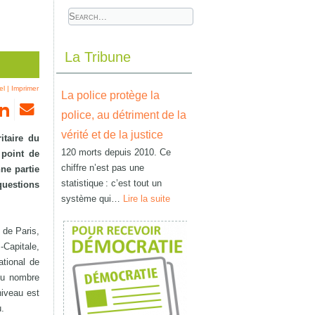
La Tribune
el
|
Imprimer
La police protège la
police, au détriment de la
vérité et de la justice
itaire du
120 morts depuis 2010. Ce
 point de
chiffre n’est pas une
ne partie
statistique : c’est tout un
questions
système qui…
Lire la suite
 de Paris,
Capitale,
ational de
 du nombre
niveau est
u.