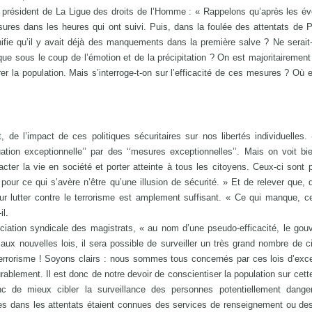
président de La Ligue des droits de l’Homme : « Rappelons qu’après les é
res dans les heures qui ont suivi. Puis, dans la foulée des attentats de Pa
nifie qu’il y avait déjà des manquements dans la première salve ? Ne serait
 que sous le coup de l’émotion et de la précipitation ? On est majoritairemen
r la population. Mais s’interroge-t-on sur l’efficacité de ces mesures ? Où e
, de l’impact de ces politiques sécuritaires sur nos libertés individuelles.
uation exceptionnelle’’ par des ‘‘mesures exceptionnelles’’. Mais on voit b
cter la vie en société et porter atteinte à tous les citoyens. Ceux-ci sont
s pour ce qui s’avère n’être qu’une illusion de sécurité. » Et de relever que, 
our lutter contre le terrorisme est amplement suffisant. « Ce qui manque, c
il.
ciation syndicale des magistrats, « au nom d’une pseudo-efficacité, le go
aux nouvelles lois, il sera possible de surveiller un très grand nombre de c
 terrorisme ! Soyons clairs : nous sommes tous concernés par ces lois d’exc
durablement. Il est donc de notre devoir de conscientiser la population sur cett
nc de mieux cibler la surveillance des personnes potentiellement dange
es dans les attentats étaient connues des services de renseignement ou de