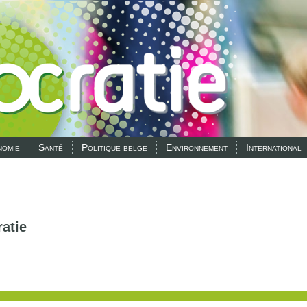
omie
Santé
Politique belge
Environnement
International
atie