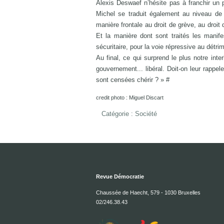
Alexis Deswaef n’hésite pas à franchir un p
Michel se traduit également au niveau de 
manière frontale au droit de grève, au droit
Et la manière dont sont traités les manif
sécuritaire, pour la voie répressive au détri
Au final, ce qui surprend le plus notre inte
gouvernement... libéral. Doit-on leur rappele
sont censées chérir ? » #
credit photo : Miguel Discart
Catégorie :
Société
Revue Démocratie
Chaussée de Haecht, 579 - 1030 Bruxelles
02/246.38.43