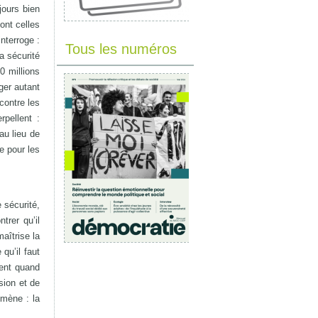
jours bien
ont celles
nterroge :
Tous les numéros
a sécurité
0 millions
ger autant
contre les
pellent :
au lieu de
e pour les
 sécurité,
trer qu’il
aîtrise la
qu’il faut
nent quand
sion et de
omène : la