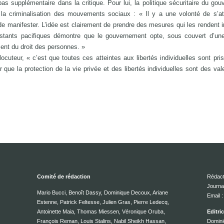
as supplémentaire dans la critique. Pour lui, la politique sécuritaire du go
la criminalisation des mouvements sociaux : « Il y a une volonté de s’at
 de manifester. L’idée est clairement de prendre des mesures qui les rendent in
estants pacifiques démontre que le gouvernement opte, sous couvert d’une
ment du droit des personnes. »
rlocuteur, « c’est que toutes ces atteintes aux libertés individuelles sont pri
r que la protection de la vie privée et des libertés individuelles sont des vale
Comité de rédaction
Rédact
Journa
Mario Bucci, Benoît Dassy, Dominique Decoux, Ariane
Email
Estenne, Patrick Feltesse, Julien Gras, Pierre Ledecq,
Antoinette Maia, Thomas Miessen, Véronique Oruba,
Editri
François Reman, Louis Stalins, Nabil Sheikh Hassan,
Domini