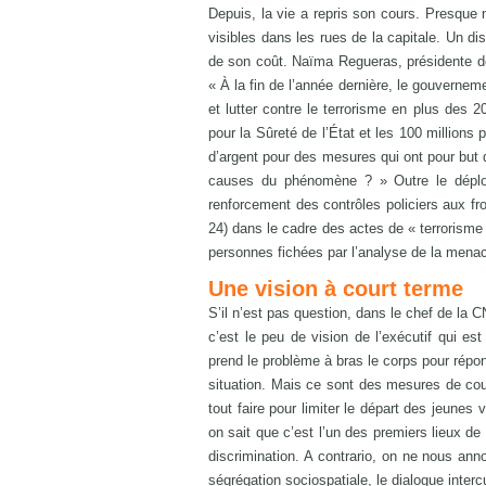
Depuis, la vie a repris son cours. Presque 
visibles dans les rues de la capitale. Un di
de son coût. Naïma Regueras, présidente de 
« À la fin de l’année dernière, le gouvernem
et lutter contre le terrorisme en plus des 
pour la Sûreté de l’État et les 100 millions
d’argent pour des mesures qui ont pour but d
causes du phénomène ? » Outre le déploie
renforcement des contrôles policiers aux fr
24) dans le cadre des actes de « terrorisme 
personnes fichées par l’analyse de la menac
Une vision à court terme
S’il n’est pas question, dans le chef de la
c’est le peu de vision de l’exécutif qui e
prend le problème à bras le corps pour répond
situation. Mais ce sont des mesures de cour
tout faire pour limiter le départ des jeunes
on sait que c’est l’un des premiers lieux de
discrimination. A contrario, on ne nous an
ségrégation sociospatiale, le dialogue intercul