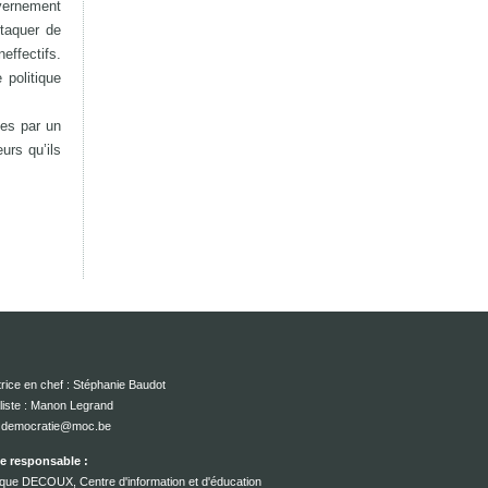
uvernement
taquer de
effectifs.
 politique
ses par un
urs qu’ils
rice en chef : Stéphanie Baudot
liste : Manon Legrand
 : democratie@moc.be
ce responsable :
que DECOUX, Centre d'information et d'éducation