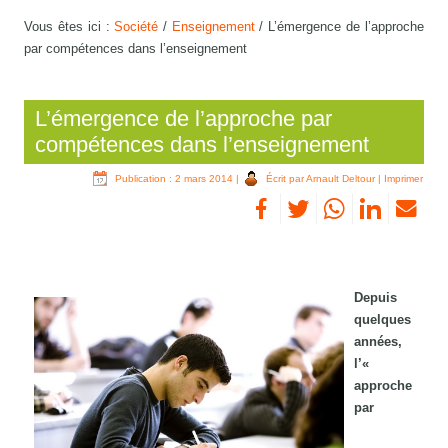
Vous êtes ici :
Société
/
Enseignement
/
L’émergence de l’approche
par compétences dans l’enseignement
L’émergence de l’approche par
compétences dans l’enseignement
Publication : 2 mars 2014
|
Écrit par Arnault Deltour
|
Imprimer
Depuis
quelqu
es
années,
l’«
approche
par