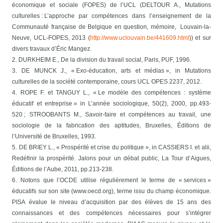
économique et sociale (FOPES) de l’UCL (DELTOUR A., Mutations
culturelles : L’approche par compétences dans l’enseignement de la
Communauté française de Belgique en question, mémoire, Louvain-la-
Neuve, UCL-FOPES, 2013 (
http://www.uclouvain.be/441609.html
)) et sur
divers travaux d’Éric Mangez.
2. DURKHEIM E., De la division du travail social, Paris, PUF, 1996.
3. DE MUNCK J., « Exo-éducation, arts et médias », in Mutations
culturelles de la société contemporaine, cours UCL OPES 2237, 2012.
4. ROPE F. et TANGUY L., « Le modèle des compétences : système
éducatif et entreprise » in L’année sociologique, 50(2), 2000, pp.493-
520 ; STROOBANTS M., Savoir-faire et compétences au travail, une
sociologie de la fabrication des aptitudes, Bruxelles, Éditions de
l’Université de Bruxelles, 1993.
5. DE BRIEY L., « Prospérité et crise du politique », in CASSIERS I. et alii,
Redéfinir la prospérité. Jalons pour un débat public, La Tour d’Aigues,
Éditions de l’Aube, 2011, pp.213-238.
6. Notons que l’OCDE utilise régulièrement le terme de « services »
éducatifs sur son site (www.oecd.org), terme issu du champ économique.
PISA évalue le niveau d’acquisition par des élèves de 15 ans des
connaissances et des compétences nécessaires pour s’intégrer