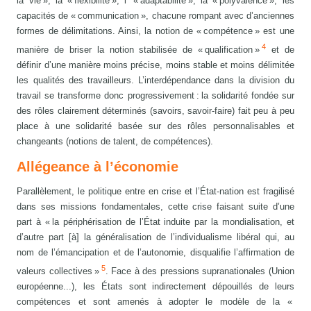
la vie », la « flexibilité », l’ « adaptabilité », la « polyvalence », les
capacités de « communication », chacune rompant avec d’anciennes
formes de délimitations. Ainsi, la notion de « compétence » est une
4
manière de briser la notion stabilisée de « qualification »
et de
définir d’une manière moins précise, moins stable et moins délimitée
les qualités des travailleurs. L’interdépendance dans la division du
travail se transforme donc progressivement : la solidarité fondée sur
des rôles clairement déterminés (savoirs, savoir-faire) fait peu à peu
place à une solidarité basée sur des rôles personnalisables et
changeants (notions de talent, de compétences).
Allégeance à l’économie
Parallèlement, le politique entre en crise et l’État-nation est fragilisé
dans ses missions fondamentales, cette crise faisant suite d’une
part à « la périphérisation de l’État induite par la mondialisation, et
d’autre part [à] la généralisation de l’individualisme libéral qui, au
nom de l’émancipation et de l’autonomie, disqualifie l’affirmation de
5
valeurs collectives »
. Face à des pressions supranationales (Union
européenne...), les États sont indirectement dépouillés de leurs
compétences et sont amenés à adopter le modèle de la «