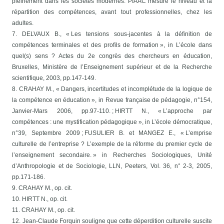
pleinement dans les sociétés modernes. PIAAC mesure le niveau et la
répartition des compétences, avant tout professionnelles, chez les
adultes.
7. DELVAUX B., « Les tensions sous-jacentes à la définition de
compétences terminales et des profils de formation », in L’école dans
quel(s) sens ? Actes du 2e congrès des chercheurs en éducation,
Bruxelles, Ministère de l’Enseignement supérieur et de la Recherche
scientifique, 2003, pp.147-149.
8. CRAHAY M., « Dangers, incertitudes et incomplétude de la logique de
la compétence en éducation », in Revue française de pédagogie, n°154,
Janvier-Mars 2006, pp.97-110. ; HIRTT N., « L’approche par
compétences : une mystification pédagogique », in L’école démocratique,
n°39, Septembre 2009 ; FUSULIER B. et MANGEZ E., « L’emprise
culturelle de l’entreprise ? L’exemple de la réforme du premier cycle de
l’enseignement secondaire. » in Recherches Sociologiques, Unité
d’Anthropologie et de Sociologie, LLN, Peeters, Vol. 36, n° 2-3, 2005,
pp.171-186.
9. CRAHAY M., op. cit.
10. HIRTT N., op. cit.
11. CRAHAY M., op. cit.
12. Jean-Claude Forquin souligne que cette déperdition culturelle suscite