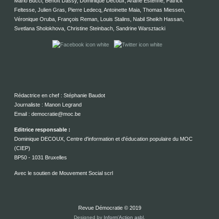
Mario Bucci, Benoît Dassy, Dominique Decoux, Ariane Estenne, Patrick
Feltesse, Julien Gras, Pierre Ledecq, Antoinette Maia, Thomas Miessen,
Véronique Oruba, François Reman, Louis Stalins, Nabil Sheikh Hassan,
Svetlana Sholokhova, Christine Steinbach, Sandrine Warsztacki
Rédactrice en chef : Stéphanie Baudot
Journaliste : Manon Legrand
Email : democratie@moc.be
Editrice responsable :
Dominique DECOUX, Centre d'information et d'éducation populaire du MOC
(CIEP)
BP50 - 1031 Bruxelles
Avec le soutien de Mouvement Social scrl
Revue Démocratie © 2019
Designed by
Inform'Action asbl
.