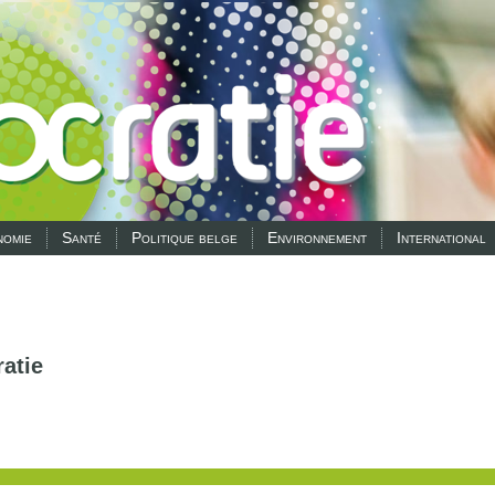
omie
Santé
Politique belge
Environnement
International
atie