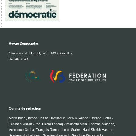
Revue Démocratie
Chaussée de Haecht, 579 - 1030 Bruxelles
02/246.38.43
Comité de rédaction
Mario Bucci, Benoît Dassy, Dominique Decoux, Ariane Estenne, Patrick
Feltesse, Julien Gras, Pierre Ledecq, Antoinette Maia, Thomas Miessen,
Véronique Oruba, François Reman, Louis Stalins, Nabil Sheikh Hassan,
Svetlana Sholokhova, Christine Steinbach, Sandrine Warsztacki