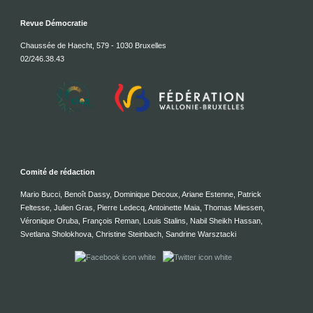
Revue Démocratie
Chaussée de Haecht, 579 - 1030 Bruxelles
02/246.38.43
Comité de rédaction
Mario Bucci, Benoît Dassy, Dominique Decoux, Ariane Estenne, Patrick
Feltesse, Julien Gras, Pierre Ledecq, Antoinette Maia, Thomas Miessen,
Véronique Oruba, François Reman, Louis Stalins, Nabil Sheikh Hassan,
Svetlana Sholokhova, Christine Steinbach, Sandrine Warsztacki