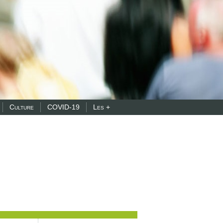
Culture
COVID-19
Les +