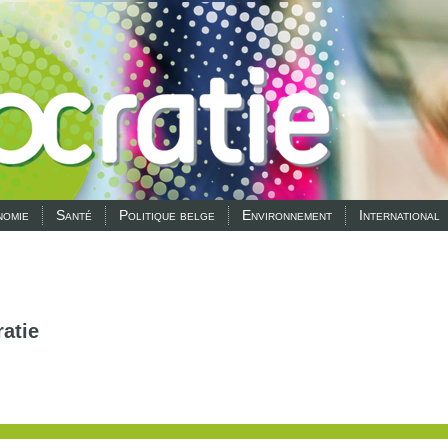
omie
Santé
Politique belge
Environnement
International
atie