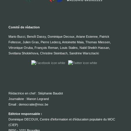
Comité de rédaction
Mario Bucci, Benoît Dassy, Dominique Decoux, Ariane Estenne, Patrick
Feltesse, Julien Gras, Pierre Ledecq, Antoinette Maia, Thomas Miessen,
Véronique Oruba, François Reman, Louis Stalins, Nabil Sheikh Hassan,
Svetlana Sholokhova, Christine Steinbach, Sandrine Warsztacki
Rédactrice en chef : Stéphanie Baudot
Journaliste : Manon Legrand
Email : democratie@moc.be
Editrice responsable :
Dominique DECOUX, Centre d'information et d'éducation populaire du MOC
(CIEP)
BP50 - 1031 Bruxelles