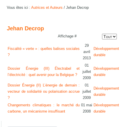
Vous êtes ici :
Autrices et Auteurs
/
Jehan Decrop
Jehan Decrop
Affichage #
29
Fiscalité « verte » : quelles balises sociales
Développement
avril
?
durable
2013
01
Dossier Énergie (III) Électrabel et
Développement
juillet
l’électricité : quel avenir pour la Belgique ?
durable
2009
Dossier Énergie (II) L’énergie de demain :
01
Développement
vecteur de solidarité ou polarisation accrue
juillet
durable
?
2009
Changements climatiques : le marché du
01 mai
Développement
carbone, un mécanisme insuffisant
2008
durable