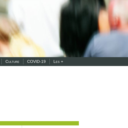
Culture
COVID-19
Les +