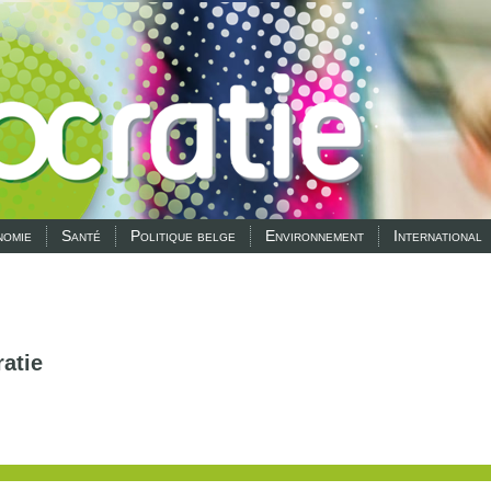
omie
Santé
Politique belge
Environnement
International
atie