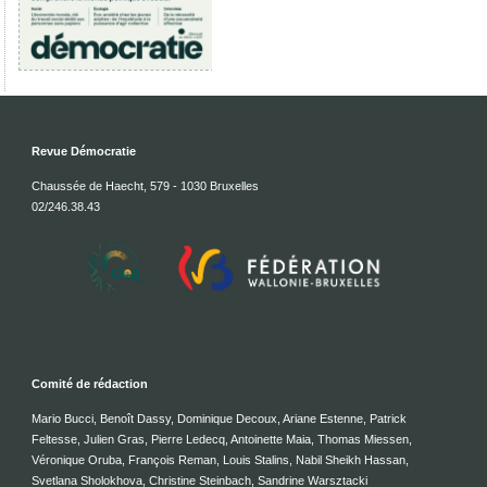
Revue Démocratie
Chaussée de Haecht, 579 - 1030 Bruxelles
02/246.38.43
Comité de rédaction
Mario Bucci, Benoît Dassy, Dominique Decoux, Ariane Estenne, Patrick
Feltesse, Julien Gras, Pierre Ledecq, Antoinette Maia, Thomas Miessen,
Véronique Oruba, François Reman, Louis Stalins, Nabil Sheikh Hassan,
Svetlana Sholokhova, Christine Steinbach, Sandrine Warsztacki