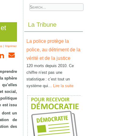
La Tribune
 et
La police protège la
ps
|
Imprimer
police, au détriment de la
vérité et de la justice
120 morts depuis 2010. Ce
omprendre
chiffre n’est pas une
 la sphère
statistique : c’est tout un
 qu’elles
système qui…
Lire la suite
t social,
politique
e est issu
, dont un
ation de
stion des