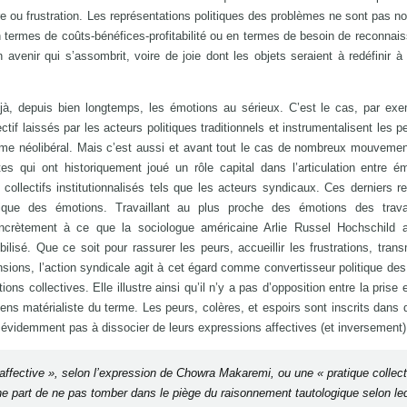
re ou frustration. Les représentations politiques des problèmes ne sont pas no
 termes de coûts-bénéfices-profitabilité ou en termes de besoin de reconnai
avenir qui s’assombrit, voire de joie dont les objets seraient à redéfinir 
éjà, depuis bien longtemps, les émotions au sérieux. C’est le cas, par ex
ctif laissés par les acteurs politiques traditionnels et instrumentalisent les p
sme néolibéral. Mais c’est aussi et avant tout le cas de nombreux mouveme
 qui ont historiquement joué un rôle capital dans l’articulation entre é
 collectifs institutionnalisés tels que les acteurs syndicaux. Ces derniers r
tique des émotions. Travaillant au plus proche des émotions des travai
concrètement à ce que la sociologue américaine Arlie Russel Hochschild a
bilisé. Que ce soit pour rassurer les peurs, accueillir les frustrations, trans
nsions, l’action syndicale agit à cet égard comme convertisseur politique de
ns collectives. Elle illustre ainsi qu’il n’y a pas d’opposition entre la prise
sens matérialiste du terme. Les peurs, colères, et espoirs sont inscrits dans
t évidemment pas à dissocier de leurs expressions affectives (et inversement)
ffective », selon l’expression de Chowra Makaremi, ou une « pratique collec
une part de ne pas tomber dans le piège du raisonnement tautologique selon le