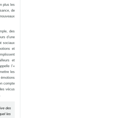
n plus les
ssance, de
à nouveaux
emple, des
eurs d’une
nt sociaux
motions et
emplissent
lleurs et
ppelle l’«
mettre les
s émotions
 en compte
 des vécus
.
tive des
quel les