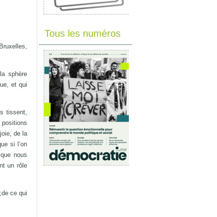
Tous les numéros
Bruxelles,
 la sphère
que, et qui
s tissent,
 positions
oie, de la
ue si l’on
e que nous
nt un rôle
;de ce qui