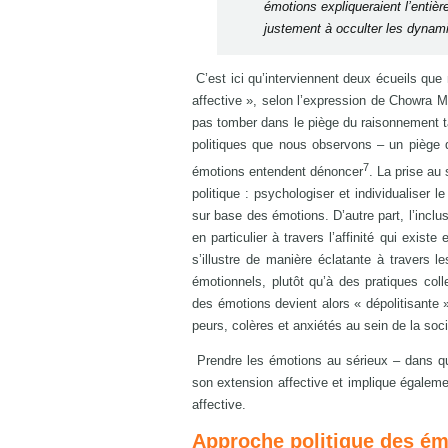
émotions expliqueraient l’entiè
justement à occulter les dynami
C’est ici qu’interviennent deux écueils que
affective », selon l’expression de Chowra M
pas tomber dans le piège du raisonnement ta
politiques que nous observons – un piège qu
7
émotions entendent dénoncer
. La prise au
politique : psychologiser et individualiser 
sur base des émotions. D’autre part, l’inclus
en particulier à travers l’affinité qui exis
s’illustre de manière éclatante à travers 
émotionnels, plutôt qu’à des pratiques coll
des émotions devient alors « dépolitisante 
peurs, colères et anxiétés au sein de la soci
Prendre les émotions au sérieux – dans que
son extension affective et implique égalemen
affective.
Approche politique des ém