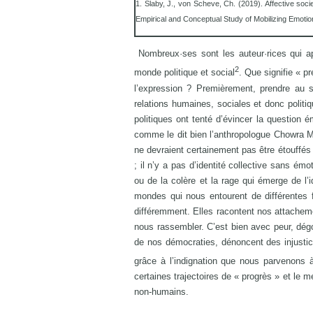
1. Slaby, J., von Scheve, Ch. (2019). Affective soci
Empirical and Conceptual Study of Mobilizing Emotio
Nombreux·ses sont les auteur·rices qui ap
2
monde politique et social
. Que signifie « p
l’expression ? Premièrement, prendre au sé
relations humaines, sociales et donc politi
politiques ont tenté d’évincer la question 
comme le dit bien l’anthropologue Chowra M
ne devraient certainement pas être étouffés 
; il n’y a pas d’identité collective sans ém
ou de la colère et la rage qui émerge de l’
mondes qui nous entourent de différentes f
différemment. Elles racontent nos attachemen
nous rassembler. C’est bien avec peur, dégoû
de nos démocraties, dénoncent des injustices
grâce à l’indignation que nous parvenons à 
certaines trajectoires de « progrès » et le 
non-humains.