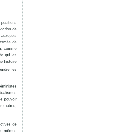
positions
onction de
s auxquels
tasmée de
qui, comme
de qui les
e histoire
rendre les
féministes
 dualismes
de pouvoir
re autres,
ectives de
 les mêmes