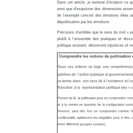
Dans cet article, je tenterai d’éclaircir c
ainsi que d’esquisser des dimensions essen
de l’exemple concret des émotions liées au
dépolitisation par les émotions.
Précisons d’emblée que le sens du mot « poli
plutôt à l’ensemble des pratiques et discou
politique existant, dénoncent injustices et 
Comprendre les notions de politisation e
Sous ces notions se loge une compréhension 
sphères de l’action publique et gouvernementa
ce terme dans son sens lié à l’existence et l’e
Rancière, à la représentation politique des « s
Partant de là, la politisation peut se comprendre com
et à la remise en question de la configuration exist
l’inverse, peut dès lors se comprendre comme l’e
conflictualité, aplatissent les inégalités pour, in fin
entre différents groupes sociaux).