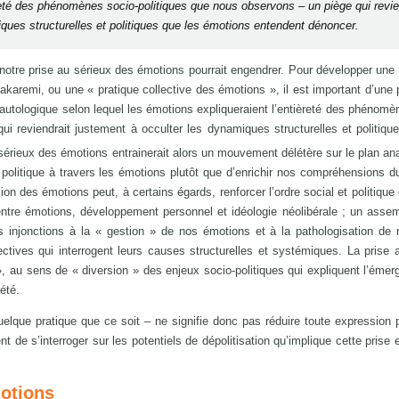
reté des phénomènes socio-politiques que nous observons – un piège qui revie
ques structurelles et politiques que les émotions entendent dénoncer.
 notre prise au sérieux des émotions pourrait engendrer. Pour développer une
akaremi, ou une « pratique collective des émotions », il est important d’une 
utologique selon lequel les émotions expliqueraient l’entièreté des phénomè
i reviendrait justement à occulter les dynamiques structurelles et politiqu
 sérieux des émotions entrainerait alors un mouvement délétère sur le plan ana
le politique à travers les émotions plutôt que d’enrichir nos compréhensions du
ion des émotions peut, à certains égards, renforcer l’ordre social et politique
te entre émotions, développement personnel et idéologie néolibérale ; un asse
les injonctions à la « gestion » de nos émotions et à la pathologisation d
ectives qui interrogent leurs causes structurelles et systémiques. La prise 
», au sens de « diversion » des enjeux socio-politiques qui expliquent l’éme
été.
lque pratique que ce soit – ne signifie donc pas réduire toute expression p
t de s’interroger sur les potentiels de dépolitisation qu’implique cette prise
otions