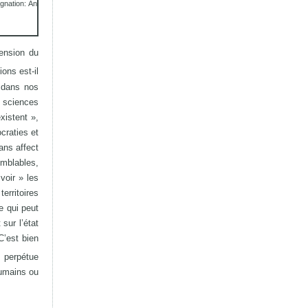
ignation: An
ension du
ons est-il
é dans nos
s sciences
xistent »,
craties et
ans affect
emblables,
voir » les
erritoires
e qui peut
sur l’état
C’est bien
i perpétue
humains ou