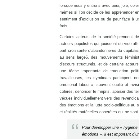
lorsque nous y entrons avec peur, joie, colè
mêmes si l’on décide de les appréhender en
sentiment d’exclusion ou de peur face à un 
frais.
Certains acteurs de la société prennent d
acteurs populistes qui jouissent du vide affe
part croissante d’abandonné·es du capitali
au sens large6, des mouvements féministes
discours structurels, et de certains acteurs
une tâche importante de traduction poli
travailleuses, les syndicats participent 
emotional labour », souvent oublié et invisi
colères, dénoncer le mépris, apaiser des te
vécues individuellement vers des revendicatio
des émotions et la lutte socio-politique au 
et réalités matérielles concrètes qui ne son
Pour développer une « hygiène a
émotions », il est important d’