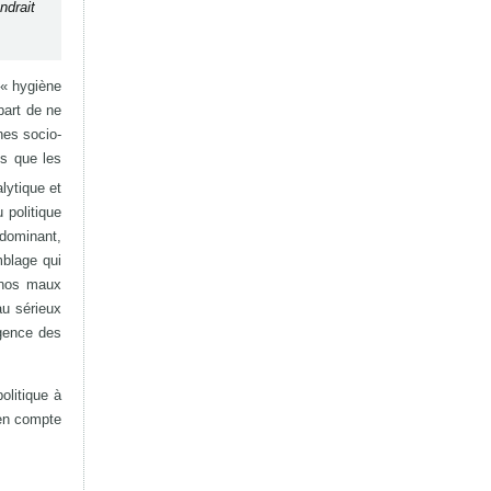
ndrait
 « hygiène
part de ne
nes socio-
es que les
lytique et
 politique
 dominant,
mblage qui
e nos maux
au sérieux
rgence des
olitique à
 en compte