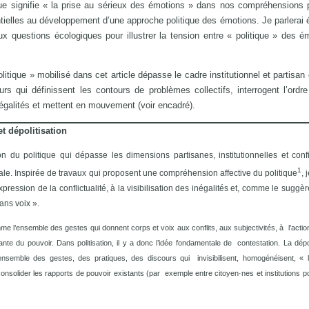
e que signifie « la prise au sérieux des émotions » dans nos compréhensions p
tielles au développement d’une approche politique des émotions. Je parlerai
x questions écologiques pour illustrer la tension entre « politique » des é
tique » mobilisé dans cet article dépasse le cadre institutionnel et partisan 
rs qui définissent les contours de problèmes collectifs, interrogent l’ordre
inégalités et mettent en mouvement (voir encadré).
t dépolitisation
du politique qui dépasse les dimensions partisanes, institutionnelles et con
1
le. Inspirée de travaux qui proposent une compréhension affective du politique
, 
xpression de la conflictualité, à la visibilisation des inégalités et, comme le sugg
ans voix ».
me l’ensemble des gestes qui donnent corps et voix aux conflits, aux subjectivités, à l’action
ante du pouvoir. Dans politisation, il y a donc l’idée fondamentale de contestation. La dépol
nsemble des gestes, des pratiques, des discours qui invisibilisent, homogénéisent, « l
e, consolider les rapports de pouvoir existants (par exemple entre citoyen·nes et institutions po