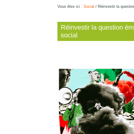
Vous êtes ici :
Social
/
Réinvestir la questi
Réinvestir la question ém
social