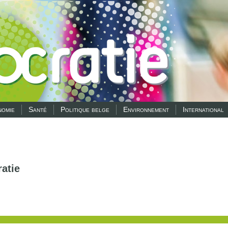
omie
Santé
Politique belge
Environnement
International
atie