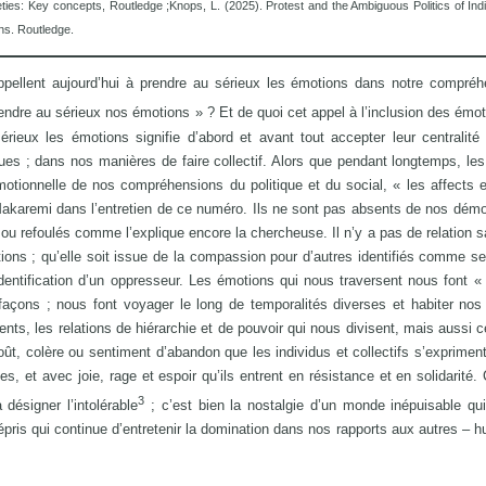
eties: Key concepts, Routledge ;Knops, L. (2025). Protest and the Ambiguous Politics of Ind
ns. Routledge.
pellent aujourd’hui à prendre au sérieux les émotions dans notre compréh
rendre au sérieux nos émotions » ? Et de quoi cet appel à l’inclusion des émoti
rieux les émotions signifie d’abord et avant tout accepter leur centralit
ques ; dans nos manières de faire collectif. Alors que pendant longtemps, le
émotionnelle de nos compréhensions du politique et du social, « les affects e
akaremi dans l’entretien de ce numéro. Ils ne sont pas absents de nos démo
ou refoulés comme l’explique encore la chercheuse. Il n’y a pas de relation s
otions ; qu’elle soit issue de la compassion pour d’autres identifiés comme s
identification d’un oppresseur. Les émotions qui nous traversent nous font « 
açons ; nous font voyager le long de temporalités diverses et habiter nos t
ts, les relations de hiérarchie et de pouvoir qui nous divisent, mais aussi c
t, colère ou sentiment d’abandon que les individus et collectifs s’expriment 
, et avec joie, rage et espoir qu’ils entrent en résistance et en solidarité. 
3
désigner l’intolérable
; c’est bien la nostalgie d’un monde inépuisable qu
mépris qui continue d’entretenir la domination dans nos rapports aux autres – 