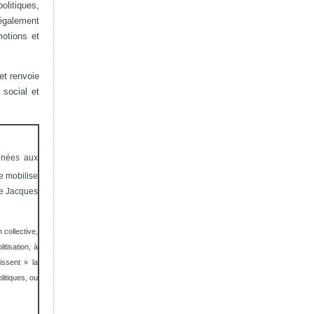
olitiques,
 également
motions et
et renvoie
 social et
finées aux
je mobilise
ère Jacques
 collective,
itisation, à
issent » la
litiques, ou