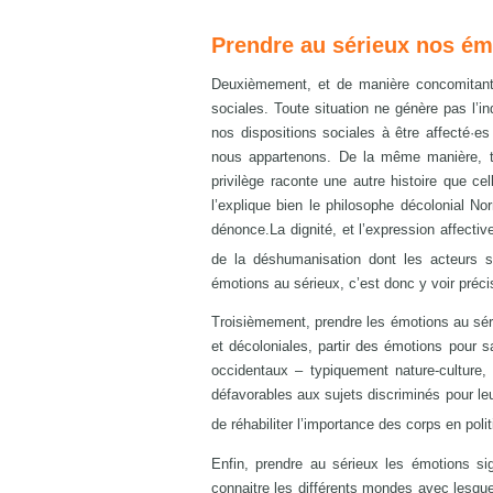
Prendre au sérieux nos ém
Deuxièmement, et de manière concomitante
sociales. Toute situation ne génère pas l’
nos dispositions sociales à être affecté·e
nous appartenons. De la même manière, to
privilège raconte une autre histoire que ce
l’explique bien le philosophe décolonial N
dénonce.La dignité, et l’expression affecti
de la déshumanisation dont les acteurs se
émotions au sérieux, c’est donc y voir préci
Troisièmement, prendre les émotions au séri
et décoloniales, partir des émotions pour s
occidentaux – typiquement nature-culture, 
défavorables aux sujets discriminés pour leur
de réhabiliter l’importance des corps en poli
Enfin, prendre au sérieux les émotions si
connaitre les différents mondes avec lesq