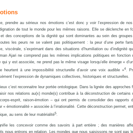
otions
, prendre au sérieux nos émotions c’est donc y voir l’expression de nos 
indignation de tout le monde pour les mêmes raisons. Elle se déclenche en f
s et des conceptions de la dignité qui sont dominantes au sein des groupe
utes les peurs ne se valent pas politiquement : la peur d’une perte fan
lle, viscérale, s’exprimant dans des situations d’humiliation ou d’indignité 
orman Ajari ne comprend pas les mêmes implications politiques en fonction 
ve qui y est associée, ne prend pas le même visage lorsqu’elle émerge « d’un
4
 heurtent à une impossibilité structurelle d’avoir une voix audible »
. P
sément l’expression de dynamiques collectives, historiques et structurelles.
eux c’est reconnaitre leur portée ontologique. Dans la lignée des approches 
aisir nos relations au(x) monde(s) contribue à la déconstruction de certains
corps-esprit, raison-émotion – qui ont permis de consolider des rapports 
 « émotionnalité » associée à l’irrationalité. Cette déconstruction permet, ent
5
tique, au sens de leur matérialité
.
gnifie les concevoir comme des savoirs à part entière ; des manières aff
uels nous entrons en relation. Les mondes que nous saisissons ne sont pas