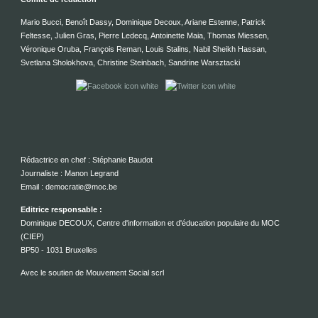
Mario Bucci, Benoît Dassy, Dominique Decoux, Ariane Estenne, Patrick
Feltesse, Julien Gras, Pierre Ledecq, Antoinette Maia, Thomas Miessen,
Véronique Oruba, François Reman, Louis Stalins, Nabil Sheikh Hassan,
Svetlana Sholokhova, Christine Steinbach, Sandrine Warsztacki
Rédactrice en chef : Stéphanie Baudot
Journaliste : Manon Legrand
Email : democratie@moc.be
Editrice responsable :
Dominique DECOUX, Centre d'information et d'éducation populaire du MOC
(CIEP)
BP50 - 1031 Bruxelles
Avec le soutien de Mouvement Social scrl