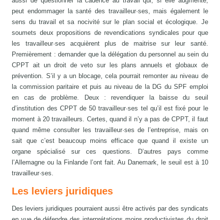
aussi de questionner la cadence au travail qui, si elle augmente,
peut endommager la santé des travailleur·ses, mais également le
sens du travail et sa nocivité sur le plan social et écologique. Je
soumets deux propositions de revendications syndicales pour que
les travailleur·ses acquièrent plus de maitrise sur leur santé.
Premièrement : demander que la délégation du personnel au sein du
CPPT ait un droit de veto sur les plans annuels et globaux de
prévention. S’il y a un blocage, cela pourrait remonter au niveau de
la commission paritaire et puis au niveau de la DG du SPF emploi
en cas de problème. Deux : revendiquer la baisse du seuil
d’institution des CPPT de 50 travailleur·ses tel qu’il est fixé pour le
moment à 20 travailleurs. Certes, quand il n’y a pas de CPPT, il faut
quand même consulter les travailleur·ses de l’entreprise, mais on
sait que c’est beaucoup moins efficace que quand il existe un
organe spécialisé sur ces questions. D’autres pays comme
l’Allemagne ou la Finlande l’ont fait. Au Danemark, le seuil est à 10
travailleur·ses.
Les leviers juridiques
Des leviers juridiques pourraient aussi être activés par des syndicats
en vue de défendre des interprétations moins productivistes du droit