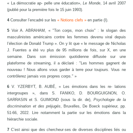
« La démocratie ap- pelle une éducation»,
Le Monde
, 14 avril 2007
(publié pour la première fois le 15 juin 1993).
4
Consulter l’encadré sur les
« Notions clefs »
en partie (I).
5
Voir A. ABRAHAM, « "Ton corps, mon choix" : le slogan des
masculinistes américains contre les femmes devenu viral depuis
l’élection de Donald Trump ». On y lit que « le message de Nicholas
J. Fuentes a été vu plus de 95 millions de fois, sur X, en une
semaine. Dans son émission quotidienne diffusée sur une
plateforme de streaming, il a déclaré : "Les hommes gagnent de
nouveau ! Nous allons vous garder à terre pour toujours. Vous ne
contrôlerez jamais vos propres corps." »
6
V. YZERBYT, B. AUBÉ, « Les émotions dans les re- lations
intergroupes », dans S. FANIKO, D. BOURGUIGNON, O.
SARRASIN et S. GUIMOND (sous la dir. de),
Psychologie de la
discrimination et des préjugés
, Bruxelles, De Boeck supérieur, pp.
51-66, 2022. Lire notamment la partie sur les émotions dans la
hiérarchie sociale.
7
C’est ainsi que des chercheur·ses de diverses disciplines liés ou