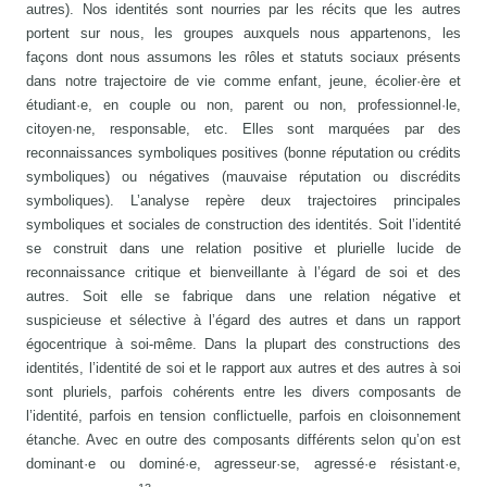
autres). Nos identités sont nourries par les récits que les autres
portent sur nous, les groupes auxquels nous appartenons, les
façons dont nous assumons les rôles et statuts sociaux présents
dans notre trajectoire de vie comme enfant, jeune, écolier·ère et
étudiant·e, en couple ou non, parent ou non, professionnel·le,
citoyen·ne, responsable, etc. Elles sont marquées par des
reconnaissances symboliques positives (bonne réputation ou crédits
symboliques) ou négatives (mauvaise réputation ou discrédits
symboliques). L’analyse repère deux trajectoires principales
symboliques et sociales de construction des identités. Soit l’identité
se construit dans une relation positive et plurielle lucide de
reconnaissance critique et bienveillante à l’égard de soi et des
autres. Soit elle se fabrique dans une relation négative et
suspicieuse et sélective à l’égard des autres et dans un rapport
égocentrique à soi-même. Dans la plupart des constructions des
identités, l’identité de soi et le rapport aux autres et des autres à soi
sont pluriels, parfois cohérents entre les divers composants de
l’identité, parfois en tension conflictuelle, parfois en cloisonnement
étanche. Avec en outre des composants différents selon qu’on est
dominant·e ou dominé·e, agresseur·se, agressé·e résistant·e,