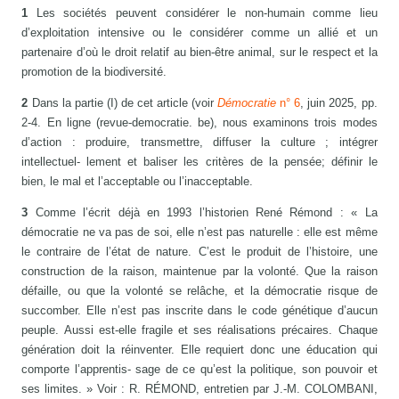
1
Les sociétés peuvent considérer le non-humain comme lieu
d’exploitation intensive ou le considérer comme un allié et un
partenaire d’où le droit relatif au bien-être animal, sur le respect et la
promotion de la biodiversité.
2
Dans la partie (I) de cet article (voir
Démocratie
n° 6
, juin 2025, pp.
2-4. En ligne (revue-democratie. be), nous examinons trois modes
d’action : produire, transmettre, diffuser la culture ; intégrer
intellectuel- lement et baliser les critères de la pensée; définir le
bien, le mal et l’acceptable ou l’inacceptable.
3
Comme l’écrit déjà en 1993 l’historien René Rémond : « La
démocratie ne va pas de soi, elle n’est pas naturelle : elle est même
le contraire de l’état de nature. C’est le produit de l’histoire, une
construction de la raison, maintenue par la volonté. Que la raison
défaille, ou que la volonté se relâche, et la démocratie risque de
succomber. Elle n’est pas inscrite dans le code génétique d’aucun
peuple. Aussi est-elle fragile et ses réalisations précaires. Chaque
génération doit la réinventer. Elle requiert donc une éducation qui
comporte l’apprentis- sage de ce qu’est la politique, son pouvoir et
ses limites. » Voir : R. RÉMOND, entretien par J.-M. COLOMBANI,