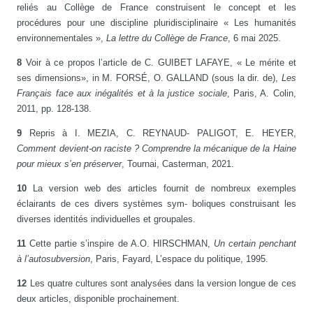
reliés au Collège de France construisent le concept et les
procédures pour une discipline pluridisciplinaire « Les humanités
environnementales »,
La lettre du Collège de France
, 6 mai 2025.
8
Voir à ce propos l’article de C. GUIBET LAFAYE, « Le mérite et
ses dimensions», in M. FORSÉ, O. GALLAND (sous la dir. de),
Les
Français face aux inégalités et à la justice sociale
, Paris, A. Colin,
2011, pp. 128-138.
9
Repris à I. MEZIA, C. REYNAUD- PALIGOT, E. HEYER,
Comment devient-on raciste ? Comprendre la mécanique de la Haine
pour mieux s’en préserver
, Tournai, Casterman, 2021.
10
La version web des articles fournit de nombreux exemples
éclairants de ces divers systèmes sym- boliques construisant les
diverses identités individuelles et groupales.
11
Cette partie s’inspire de A.O. HIRSCHMAN,
Un certain penchant
à l’autosubversion
, Paris, Fayard, L’espace du politique, 1995.
12
Les quatre cultures sont analysées dans la version longue de ces
deux articles, disponible prochainement.