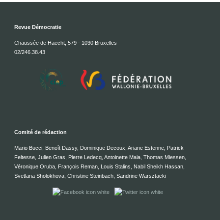
Revue Démocratie
Chaussée de Haecht, 579 - 1030 Bruxelles
02/246.38.43
Comité de rédaction
Mario Bucci, Benoît Dassy, Dominique Decoux, Ariane Estenne, Patrick
Feltesse, Julien Gras, Pierre Ledecq, Antoinette Maia, Thomas Miessen,
Véronique Oruba, François Reman, Louis Stalins, Nabil Sheikh Hassan,
Svetlana Sholokhova, Christine Steinbach, Sandrine Warsztacki