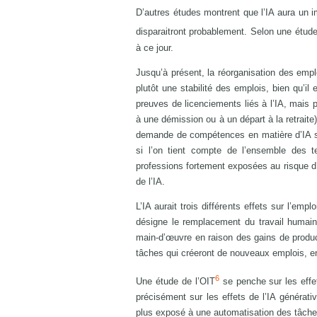
D’autres études montrent que l’IA aura un 
disparaitront probablement. Selon une étud
à ce jour.
Jusqu’à présent, la réorganisation des emp
plutôt une stabilité des emplois, bien qu’il
preuves de licenciements liés à l’IA, mais p
à une démission ou à un départ à la retraite
demande de compétences en matière d’IA se 
si l’on tient compte de l’ensemble des 
professions fortement exposées au risque d’
de l’IA.
L’IA aurait trois différents effets sur l’emp
désigne le remplacement du travail humain 
main-d’œuvre en raison des gains de producti
tâches qui créeront de nouveaux emplois, en
6
Une étude de l’OIT
se penche sur les effet
précisément sur les effets de l’IA générativ
plus exposé à une automatisation des tâche