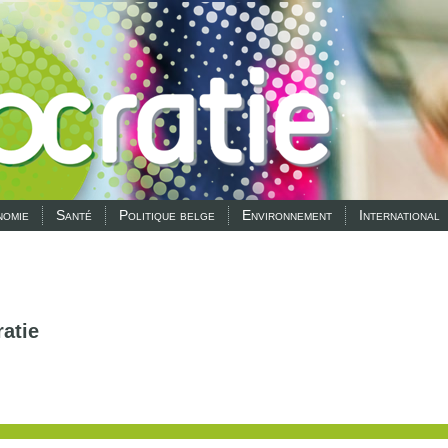
omie
Santé
Politique belge
Environnement
International
atie