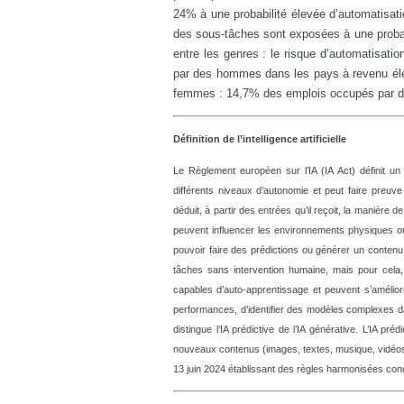
24% à une probabilité élevée d’automatisat
des sous-tâches sont exposées à une probab
entre les genres : le risque d’automatisat
par des hommes dans les pays à revenu élev
femmes : 14,7% des emplois occupés par d
Définition de l’intelligence artificielle
Le Règlement européen sur l’IA (IA Act) définit un
différents niveaux d’autonomie et peut faire preuve 
déduit, à partir des entrées qu’il reçoit, la manièr
peuvent influencer les environnements physiques ou 
pouvoir faire des prédictions ou générer un conten
tâches sans intervention humaine, mais pour cela,
capables d’auto-apprentissage et peuvent s’amélior
performances, d’identifier des modèles complexes 
distingue l’IA prédictive de l’IA générative. L’IA p
nouveaux contenus (images, textes, musique, vidéos
13 juin 2024 établissant des règles harmonisées concernan