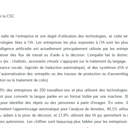
de la CSC
 taille de l’entreprise et son degré d’utilisation des technologies, et cette t
ologies liées à l’IA. Les entreprises les plus exposées à l’IA sont les plu
lligence artificielle est actuellement principalement utilisée par les entrep
ser des flux de travail ou d’aide à la décision. L’enquête fait la distinc
els (ex.: chatbots, assistants virtuels s’appuyant sur le traitement du langage
ance vocale, logiciels de traduction automatique), et des systèmes d’IA i
l’automatisation des entrepôts ou des travaux de production ou d’assembla
ion ou le traitement de colis).
8% des entreprises de 250 travailleur·ses et plus utilisent des technologies
sent pour convertir la langue parlée en un format lisible par une machine, 
 pour identifier des objets ou des personnes à partir d’images. En outre,
rmettent l’apprentissage automatique pour l’analyse de données, 40,1% utilis
ou aidant à la prise de décision, et 17,8% utilisent des IA qui permettent la c
s autonomes. Les chiffres sont beaucoup plus faibles pour les entreprise