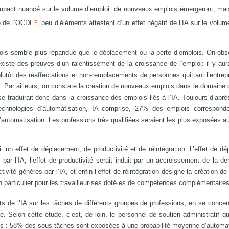
impact nuancé sur le volume d’emploi: de nouveaux emplois émergeront, mai
5
e de l’OCDE
, peu d’éléments attestent d’un effet négatif de l’IA sur le volum
lois semble plus répandue que le déplacement ou la perte d’emplois. On ob
 existe des preuves d’un ralentissement de la croissance de l’emploi: il y aur
lutôt des réaffectations et non-remplacements de personnes quittant l’entrepr
). Par ailleurs, on constate la création de nouveaux emplois dans le domaine d
traduirait donc dans la croissance des emplois liés à l’IA. Toujours d’apr
technologies d’automatisation, IA comprise, 27% des emplois correspond
automatisation. Les professions très qualifiées seraient les plus exposées a
loi: un effet de déplacement, de productivité et de réintégration. L’effet de d
par l’IA, l’effet de productivité serait induit par un accroissement de la 
vité générés par l’IA, et enfin l’effet de réintégration désigne la création de
 particulier pour les travailleur·ses doté·es de compétences complémentaires 
s de l’IA sur les tâches de différents groupes de professions, en se concen
e. Selon cette étude, c’est, de loin, le personnel de soutien administratif qui
s : 58% des sous-tâches sont exposées à une probabilité moyenne d’automat