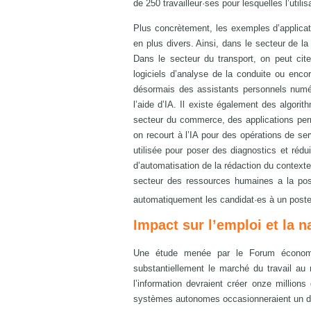
de 250 travailleur·ses pour lesquelles l’util
Plus concrètement, les exemples d’applicat
en plus divers. Ainsi, dans le secteur de l
Dans le secteur du transport, on peut cite
logiciels d’analyse de la conduite ou enc
désormais des assistants personnels numér
l’aide d’IA. Il existe également des algor
secteur du commerce, des applications perm
on recourt à l’IA pour des opérations de serv
utilisée pour poser des diagnostics et rédu
d’automatisation de la rédaction du contexte
secteur des ressources humaines a la poss
automatiquement les candidat·es à un post
Impact sur l’emploi et la n
Une étude menée par le Forum économ
substantiellement le marché du travail au
l’information devraient créer onze millions
systèmes autonomes occasionneraient un déc