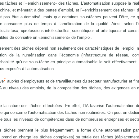
des tâches et l’«enrichissement» des tâches. L’automatisation suppose la réal
hine, et mènerait à des pertes d’emploi, et l’«enrichissement des tâches» d
peut pas être automatisé, mais que certaines soustâches peuvent l’être, ce 
de consacrer plus de temps à l’amélioration de la qualité. Ainsi, selon l’
alistes», «professions intellectuelles, scientifiques et artistiques» et «prest
ibles de connaitre un «enrichissement» de l’emploi.
issement des tâches dépend non seulement des caractéristiques de l’emploi, 
tion de la numérisation dans l’économie (infrastructure de réseau, co
obabilité qu’une sous-tâche en principe automatisable le soit effectivement. 
lus exposés à l’automatisation.
7
ve
auprès d’employeurs et de travailleur·ses du secteur manufacturier et fina
l’IA au niveau des emplois, de la composition des tâches, des exigences en 
e la nature des tâches effectuées. En effet, l’IA favorise l’automatisation 
ce qui concerne l’automatisation des tâches non routinières. On peut en déduir
es de tous les niveaux de compétences dans de nombreuses entreprises et sect
tâches prennent le plus fréquemment la forme d’une automatisation partie
ur prend en charge les tâches complexes) ou totale des tâches (déplacement