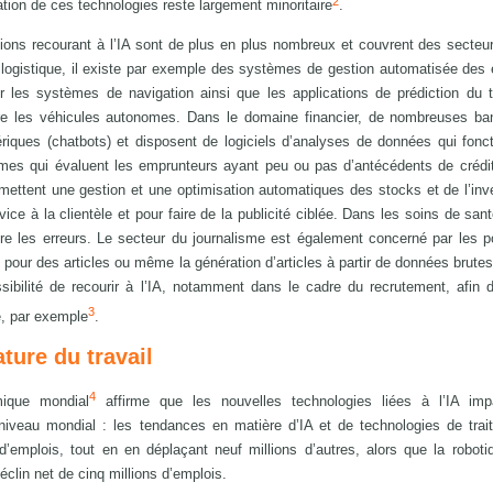
2
isation de ces technologies reste largement minoritaire
.
ions recourant à l’IA sont de plus en plus nombreux et couvrent des secteu
a logistique, il existe par exemple des systèmes de gestion automatisée des 
r les systèmes de navigation ainsi que les applications de prédiction du t
ore les véhicules autonomes. Dans le domaine financier, de nombreuses ba
iques (chatbots) et disposent de logiciels d’analyses de données qui fonc
ithmes qui évaluent les emprunteurs ayant peu ou pas d’antécédents de crédi
ettent une gestion et une optimisation automatiques des stocks et de l’inve
ice à la clientèle et pour faire de la publicité ciblée. Dans les soins de santé
ire les erreurs. Le secteur du journalisme est également concerné par les po
 pour des articles ou même la génération d’articles à partir de données brutes.
ibilité de recourir à l’IA, notamment dans le cadre du recrutement, afin 
3
e, par exemple
.
ature du travail
4
ique mondial
affirme que les nouvelles technologies liées à l’IA impa
 niveau mondial : les tendances en matière d’IA et de technologies de tra
 d’emplois, tout en en déplaçant neuf millions d’autres, alors que la roboti
lin net de cinq millions d’emplois.