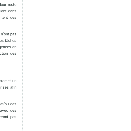
leur reste
quent dans
itent des
 n’ont pas
tres tâches
igences en
ction des
 promet un
r·ses afin
(et/ou des
 avec des
eront pas