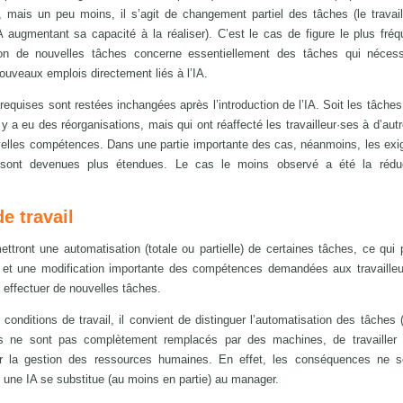
 mais un peu moins, il s’agit de changement partiel des tâches (le travail
A augmentant sa capacité à la réaliser). C’est le cas de figure le plus fré
ation de nouvelles tâches concerne essentiellement des tâches qui nécess
uveaux emplois directement liés à l’IA.
equises sont restées inchangées après l’introduction de l’IA. Soit les tâches
il y a eu des réorganisations, mais qui ont réaffecté les travailleur·ses à d’au
velles compétences. Dans une partie importante des cas, néanmoins, les ex
sont devenues plus étendues. Le cas le moins observé a été la rédu
e travail
ettront une automatisation (totale ou partielle) de certaines tâches, ce qui
l et une modification importante des compétences demandées aux travailleu
r effectuer de nouvelles tâches.
s conditions de travail, il convient de distinguer l’automatisation des tâches 
s ne sont pas complètement remplacés par des machines, de travailler
pour la gestion des ressources humaines. En effet, les conséquences ne s
si une IA se substitue (au moins en partie) au manager.