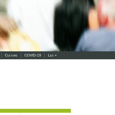
Culture
COVID-19
Les +