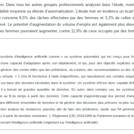
ion. Dans tous les autres groupes professionnels analysés dans l’étude, mo
ilité moyenne ou élevée d’automatisation. L’étude met en évidence un écart
ion concerne 8,5% des tâches effectuées par des femmes et 3,2% de celles 
é. Le potentiel d’augmentation du volume d’emploi est également plus élev
es femmes pourraient augmenter, contre 11,9% de ceux occupés par des h
 système d’intelligence artificielle comme « un système automatisé qui est conçu pour fo
d’une capacité d’adaptation après son déploiement, et qui, pour des objectifs explicites ou
e de générer des sorties telles que des prédictions, du contenu, des recommandations ou des d
virtuels. » 1 Une IA fonctionne à l’aide d’algorithmes, qui reproduisent une certaine séqu
u sur base des données introduites dans le système. Un système d’IA est donc capable d’e
 il a besoin de grandes quantités de données. En outre, dans certains cas, les système
er au fil du temps à partir des données. Cette capacité d’apprentissage leur permet d’amé
dans différents ensembles de données et de générer des décisions plus précises ou plus n
rédictive analyse les tendances passées afin de faire des prédictions, tandis que l’IA généra
) à partir de données existantes. 1. Règlement (UE) 2024/1689 du Parlement européen et d
t l’intelligence artificielle (règlement sur l’intelligence artificielle).