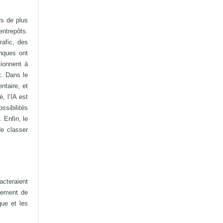
rs de plus
entrepôts.
rafic, des
nques ont
tionnent à
t. Dans le
ntaire, et
, l’IA est
ssibilités
 Enfin, le
de classer
cteraient
itement de
que et les