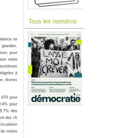
Tous les numéros
endance se
s grandes.
rises pour
tion entre
, systèmes
ntégrées à
ge, drones
 d’IA pour
39,4% pour
 38,7% des
ent des IA
irculation
s de moins