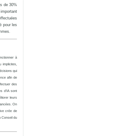
ins de 30%
 important
effectuées
é pour les
ommes.
nctionner à
 implicites,
écisions qui
ence afin de
ffectuer des
s d’IA sont
liorer leurs
uancées. On
tive crée de
u Conseil du