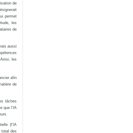
isation de
ésignerait
qui permet
étude, les
ataires de
mais aussi
mpétences
Ainsi, les
ncier afin
matière de
des tâches
e que l’IA
eurs.
lle (l’IA
 total des