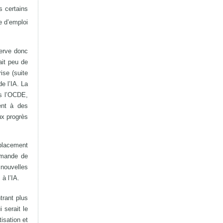
s certains
e d’emploi
serve donc
ait peu de
ise (suite
e l’IA. La
ès l’OCDE,
ent à des
ux progrès
éplacement
demande de
 nouvelles
à l’IA.
trant plus
 serait le
isation et