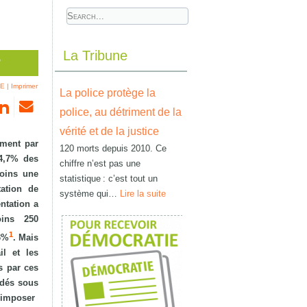
La Tribune
?
RE
|
Imprimer
La police protège la
police, au détriment de la
vérité et de la justice
amment par
120 morts depuis 2010. Ce
24,7% des
chiffre n’est pas une
moins une
statistique : c’est tout un
tation de
système qui…
Lire la suite
ntation a
oins 250
1
,3%
. Mais
il et les
s par ces
rdés sous
s’imposer