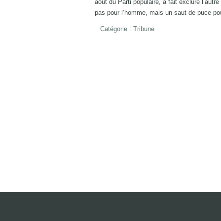
août du Parti populaire, a fait exclure l’au
pas pour l’homme, mais un saut de puce p
Catégorie :
Tribune