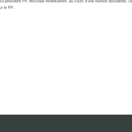
tre co-président PP, Mischaël Modrikamen, au cours d’une réunion dissidente. Un
our le PP…