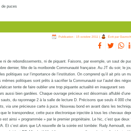
s de puces
Publication : 15 octobre 2011
|
Écrit par Gavroc
que ni de rebondissements, ni de piquant. Faisons, par exemple, un saut de pu
bre dernier, fête de la moribonde Communauté française. Au JT du soir, le jou
s politiques sur l’importance de l’institution. On comprend qu’il ait pris un mal
 mêmes politiques sont prêts à sacrifier la Communauté sur l’autel des négoc
 Vatican tente de faire oublier une trop piquante actualité en inaugurant ses
ours aussi bien gardées. Chaque ouvrage précieux est désormais affublé d’un
i sauts, du rayonnage 2 à la salle de lecture D. Précisons que seuls 4 000 ch
nts, via une précieuse carte à puce. Nouveau bond en avant dans les techniq
 que le transpondeur, cette puce électronique injectée à tous les chevaux depui
lle est ainsi « programmée » par le premier propriétaire. Le hic, c’est que deux 
. Et c’est alors que LA nouvelle de la soirée est tombée: Rudy Aernoudt, exc