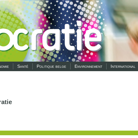
omie
Santé
Politique belge
Environnement
International
atie