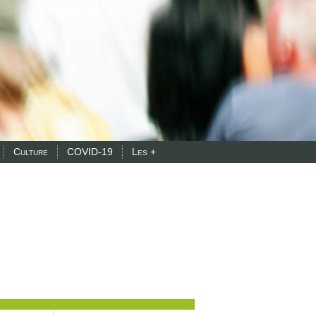
Culture
COVID-19
Les +