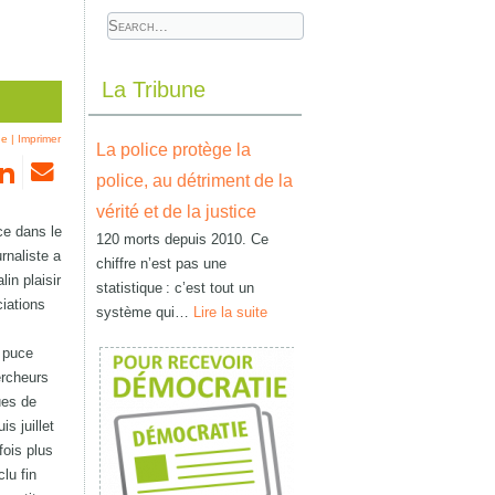
La Tribune
he
|
Imprimer
La police protège la
police, au détriment de la
vérité et de la justice
ce dans le
120 morts depuis 2010. Ce
rnaliste a
chiffre n’est pas une
in plaisir
statistique : c’est tout un
iations
système qui…
Lire la suite
e puce
ercheurs
ues de
s juillet
fois plus
lu fin