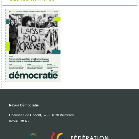
Revue Démocratie
Chaussée de Haecht, 579 - 1030 Bruxelles
02/246.38.43