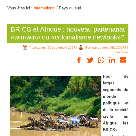
Vous êtes ici :
International
/
Pays du sud
BRICS et Afrique : nouveau partenariat
«win-win» ou «colonialisme newlook»?
Publication : 26 septembre 2024
|
Écrit par Laurent DELCOURT
|
Imprimer
Pour de
larges
segments du
monde
politique et
de la société
civile en
Afrique, les
BRICS+