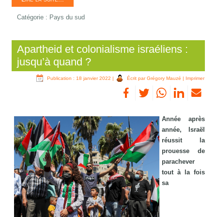
Catégorie :
Pays du sud
Apartheid et colonialisme israéliens :
jusqu’à quand ?
Publication : 18 janvier 2022
|
Écrit par Grégory Mauzé
|
Imprimer
Année après
année, Israël
réussit la
prouesse de
parachever
tout à la fois
sa