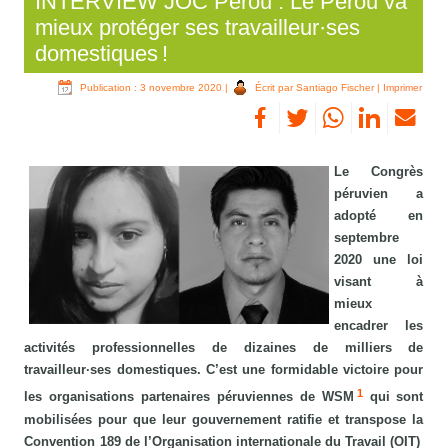
INTERVIEW JOC Pérou : Le Pérou va
mieux protéger ses travailleur·ses
domestiques !
Publication : 3 novembre 2020
|
Écrit par Santiago Fischer
|
Imprimer
Le Congrès
péruvien a
adopté en
septembre
2020 une loi
visant à
mieux
encadrer les
activités professionnelles de dizaines de milliers de
travailleur·ses domestiques. C’est une formidable victoire pour
1
les organisations partenaires péruviennes de WSM
qui sont
mobilisées pour que leur gouvernement ratifie et transpose la
Convention 189 de l’Organisation internationale du Travail (OIT)