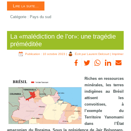
Lire la suite...
Catégorie :
Pays du sud
La «malédiction de l’or»: une tragédie
préméditée
Publication : 10 octobre 2023
|
Écrit par Laurent Delcourt
|
Imprimer
Riches en ressources
minérales, les terres
indigènes au Brésil
attisent les
convoitises, à
l’exemple du
Territoire Yanomami
dans l’État
amazonien du Roraima. Sous la présidence de Jair Bolsonaro,