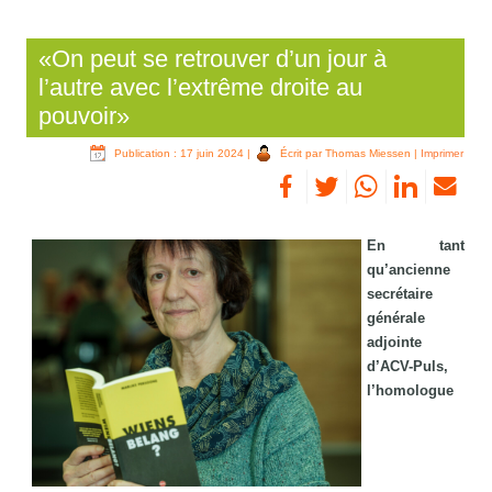
«On peut se retrouver d’un jour à
l’autre avec l’extrême droite au
pouvoir»
Publication : 17 juin 2024
|
Écrit par Thomas Miessen
|
Imprimer
En tant
qu’ancienne
secrétaire
générale
adjointe
d’ACV-Puls,
l’homologue