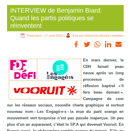
INTERVIEW de Benjamin Biard:
Quand les partis politiques se
réinventent
Publication : 17 août 2022
|
Écrit par Stéphanie Baudot
|
Imprimer
En mars dernier, le
CDH faisait peau
neuve après un long
processus de
réflexion baptisé « Il
fera beau demain ».
Campagne de com
sur les réseaux sociaux, nouvelle charte graphique et surtout
nouveau nom – Les Engagé·e·s – la mue du parti orange en
mouvement vert turquoise n’est pas passée inaperçue. Un peu
plus d’un an auparavant, c’était le SP.A qui devenait Vooruit. En
France aussi, le phénomène semble gagner du terrain. S’ils ne