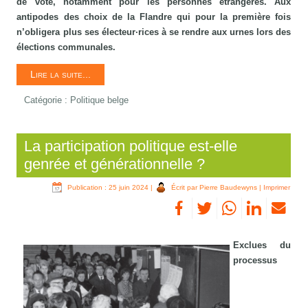
de vote, notamment pour les personnes étrangères. Aux
antipodes des choix de la Flandre qui pour la première fois
n’obligera plus ses électeur·rices à se rendre aux urnes lors des
élections communales.
Lire la suite...
Catégorie :
Politique belge
La participation politique est-elle
genrée et générationnelle ?
Publication : 25 juin 2024
|
Écrit par Pierre Baudewyns
|
Imprimer
Exclues du
processus