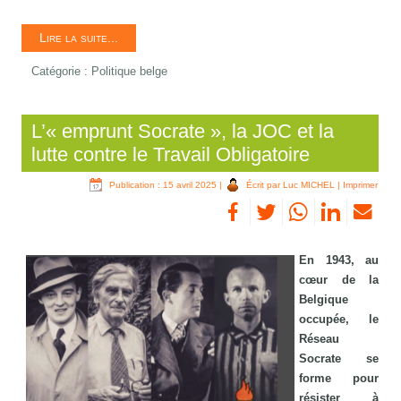
Lire la suite...
Catégorie :
Politique belge
L’« emprunt Socrate », la JOC et la
lutte contre le Travail Obligatoire
Publication : 15 avril 2025
|
Écrit par Luc MICHEL
|
Imprimer
En 1943, au
cœur de la
Belgique
occupée, le
Réseau
Socrate se
forme pour
résister à