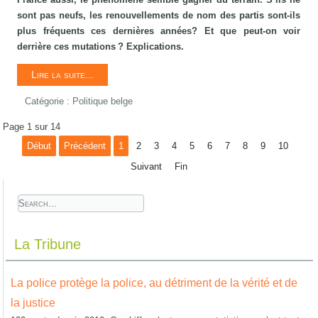
sont pas neufs, les renouvellements de nom des partis sont-ils
plus fréquents ces dernières années? Et que peut-on voir
derrière ces mutations ? Explications.
Lire la suite...
Catégorie :
Politique belge
Page 1 sur 14
Début
Précédent
1
2
3
4
5
6
7
8
9
10
Suivant
Fin
La Tribune
La police protège la police, au détriment de la vérité et de
la justice