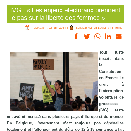
IVG : « Les enjeux électoraux prennent
le pas sur la liberté des femmes »
Publication : 18 juin 2024
|
Écrit par Manon Legrand
|
Imprimer
Tout juste
inscrit dans
la
Constitution
en France, le
droit à
l’interruption
volontaire de
grossesse
(IVG) reste
entravé et menacé dans plusieurs pays d’Europe et du monde.
En Belgique, l’avortement n’est toujours pas dépénalisé
totalement et l’allongement du délai de 12 à 18 semaines a fait