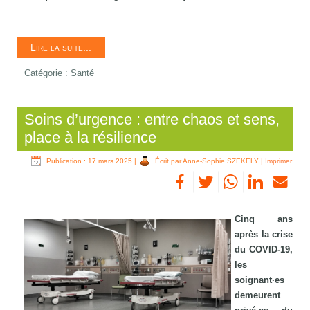
Lire la suite...
Catégorie :
Santé
Soins d’urgence : entre chaos et sens,
place à la résilience
Publication : 17 mars 2025
|
Écrit par Anne-Sophie SZEKELY
|
Imprimer
Cinq ans
après la crise
du COVID-19,
les
soignant·es
demeurent