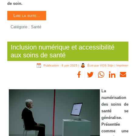
de soin.
Lire la suite...
Catégorie :
Santé
Inclusion numérique et accessibilité
aux soins de santé
Publication : 8 juin 2025
|
Écrit par VOS Stijn
|
Imprimer
La
numérisation
des soins de
santé se
généralise.
Présentée
comme une