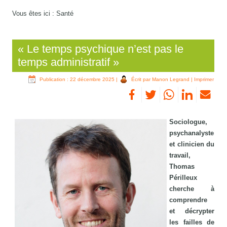
Vous êtes ici :
Santé
« Le temps psychique n’est pas le
temps administratif »
Publication : 22 décembre 2025
|
Écrit par Manon Legrand
|
Imprimer
Sociologue,
psychanalyste
et clinicien du
travail,
Thomas
Périlleux
cherche à
comprendre
et décrypter
les failles de