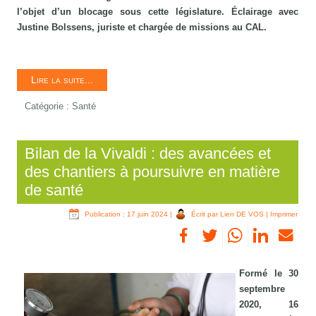
l’objet d’un blocage sous cette législature. Éclairage avec
Justine Bolssens, juriste et chargée de missions au CAL.
Lire la suite...
Catégorie :
Santé
Bilan de la Vivaldi : des avancées et
des chantiers à poursuivre en matière
de santé
Publication : 17 juin 2024
|
Écrit par Lien DE VOS
|
Imprimer
Formé le 30
septembre
2020, 16