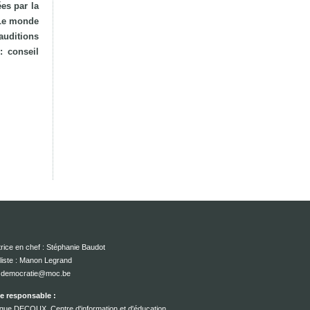
es par la
. Le monde
 auditions
: conseil
rice en chef : Stéphanie Baudot
liste : Manon Legrand
 : democratie@moc.be
ce responsable :
que DECOUX, Centre d'information et d'éducation