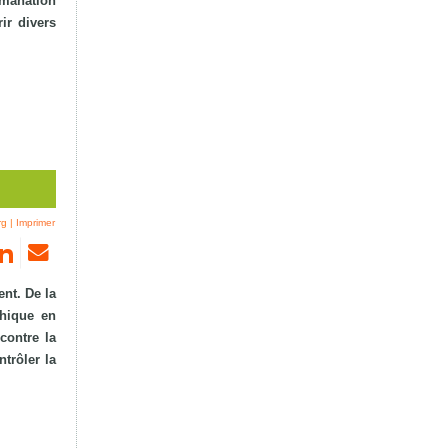
émanation
ir divers
rg
|
Imprimer
nt. De la
phique en
contre la
trôler la