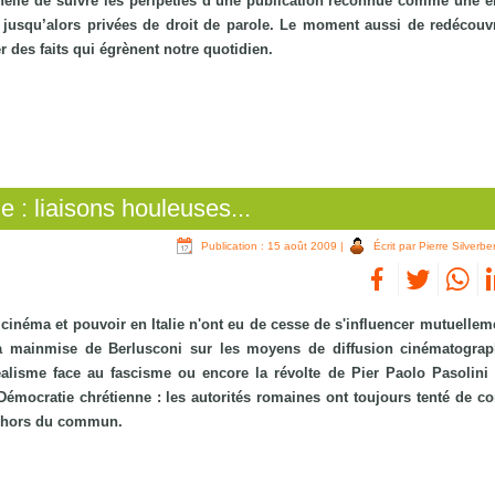
elle de suivre les péripéties d’une publication reconnue comme une 
 jusqu’alors privées de droit de parole. Le moment aussi de redécouvr
 des faits qui égrènent notre quotidien.
e : liaisons houleuses...
Publication : 15 août 2009
|
Écrit par Pierre Silverbe
cinéma et pouvoir en Italie n'ont eu de cesse de s'influencer mutuelleme
 la mainmise de Berlusconi sur les moyens de diffusion cinématogra
éalisme face au fascisme ou encore la révolte de Pier Paolo Pasolini 
émocratie chrétienne : les autorités romaines ont toujours tenté de con
en hors du commun.