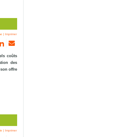
me
|
Imprimer
els coûts
ation des
son offre
le
|
Imprimer