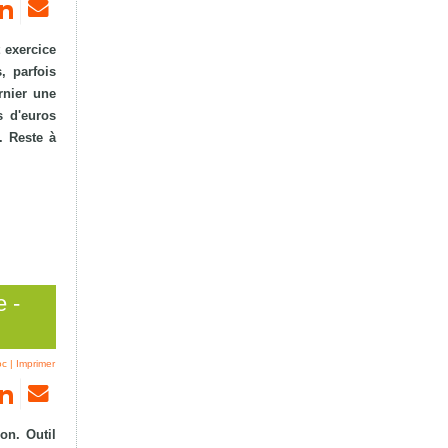
 exercice
, parfois
rnier une
s d'euros
. Reste à
e -
oc
|
Imprimer
on. Outil