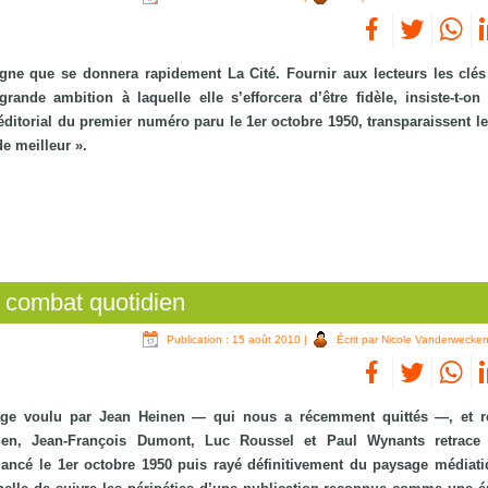
signe que se donnera rapidement La Cité. Fournir aux lecteurs les clés
rande ambition à laquelle elle s’efforcera d’être fidèle, insiste-t-on
éditorial du premier numéro paru le 1er octobre 1950, transparaissent le
e meilleur ».
e combat quotidien
Publication : 15 août 2010
|
Écrit par Nicole Vanderwecke
rage voulu par Jean Heinen — qui nous a récemment quittés —, et r
nen, Jean-François Dumont, Luc Roussel et Paul Wynants retrace l
lancé le 1er octobre 1950 puis rayé définitivement du paysage médiati