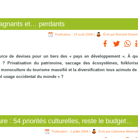
 gagnants et… perdants
Publication : 15 août 2008
|
Écrit par Bernard Duter
urce de devises pour un tiers des « pays en développement ». À qu
 ? Privatisation du patrimoine, saccage des écosystèmes, folkloris
onoculture du tourisme massifié et la diversification tous azimuts de 
vel usage occidental du monde » ?
re : 54 priorités culturelles, reste le budget…
Publication : 1 juillet 2006
|
Écrit par Catherine Morenvil