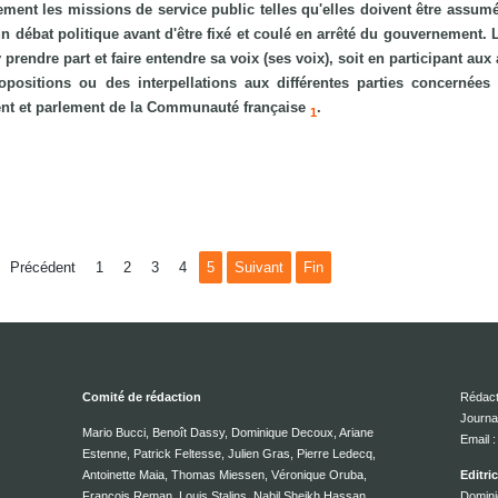
ement les missions de service public telles qu'elles doivent être assumé
d'un débat politique avant d'être fixé et coulé en arrêté du gouvernement
prendre part et faire entendre sa voix (ses voix), soit en participant aux
positions ou des interpellations aux différentes parties concernées 
ent et parlement de la Communauté française
.
1
Précédent
1
2
3
4
5
Suivant
Fin
Comité de rédaction
Rédact
Journa
Mario Bucci, Benoît Dassy, Dominique Decoux, Ariane
Email
Estenne, Patrick Feltesse, Julien Gras, Pierre Ledecq,
Antoinette Maia, Thomas Miessen, Véronique Oruba,
Editri
François Reman, Louis Stalins, Nabil Sheikh Hassan,
Domini