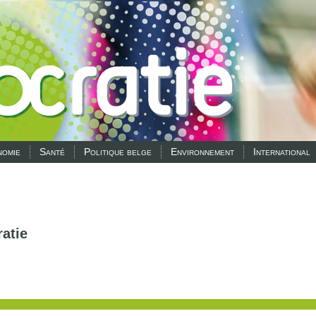
omie
Santé
Politique belge
Environnement
International
atie