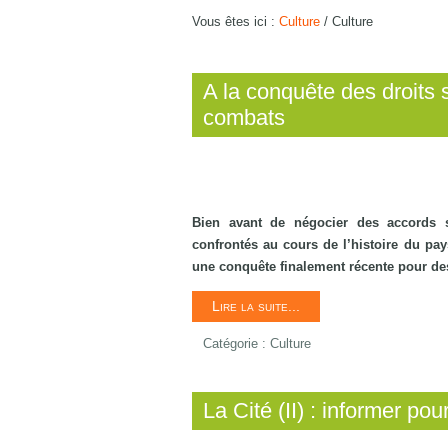
Vous êtes ici :
Culture
/
Culture
A la conquête des droits s
combats
Bien avant de négocier des accords so
confrontés au cours de l’histoire du pay
une conquête finalement récente pour des 
Lire la suite...
Catégorie :
Culture
La Cité (II) : informer pour