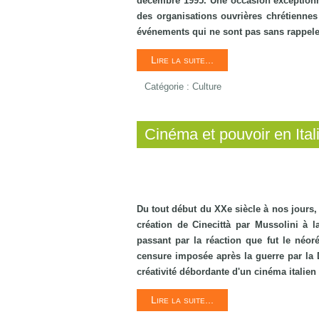
décembre 1995. Une occasion exceptionn
des organisations ouvrières chrétiennes
événements qui ne sont pas sans rappeler
Lire la suite...
Catégorie :
Culture
Cinéma et pouvoir en Itali
Du tout début du XXe siècle à nos jours, 
création de Cinecittà par Mussolini à
passant par la réaction que fut le néor
censure imposée après la guerre par la D
créativité débordante d'un cinéma itali
Lire la suite...