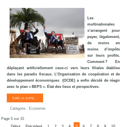
Les
multinationales
s’arrangent pour
payer, légalement,
de moins en
moins d’impôts
sur leurs profits.
Comment ? En
déplaçant artificiellement ceux-ci vers leurs filiales établies
dans les paradis fiscaux. L’Organisation de coopération et de
développement économiques (OCDE) a enfin décidé de réagir
avec le plan « BEPS ». État des lieux et perspectives.
Lire la suite...
Catégorie :
Economie
Page 5 sur 15
Début
Précédent
1
2
3
4
5
6
7
8
9
10