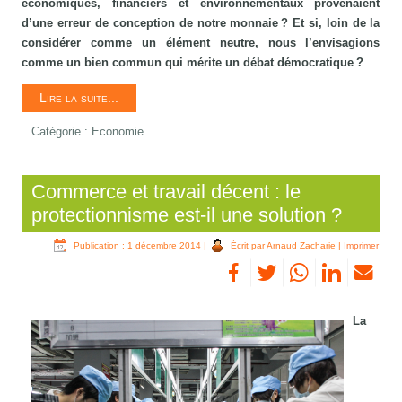
économiques, financiers et environnementaux provenaient
d’une erreur de conception de notre monnaie ? Et si, loin de la
considérer comme un élément neutre, nous l’envisagions
comme un bien commun qui mérite un débat démocratique ?
Lire la suite...
Catégorie :
Economie
Commerce et travail décent : le
protectionnisme est-il une solution ?
Publication : 1 décembre 2014
|
Écrit par Arnaud Zacharie
|
Imprimer
La