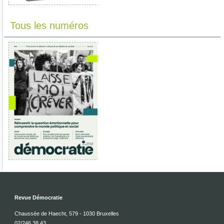
Tous les numéros
Revue Démocratie
Chaussée de Haecht, 579 - 1030 Bruxelles
02/246.38.43