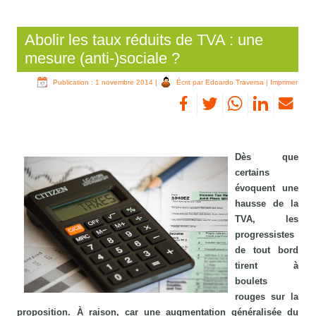
Abolir les taux réduits de TVA : une
mesure (anti-)sociale ?
Publication : 1 novembre 2014
|
Écrit par Edoardo Traversa
|
Imprimer
Dès que
certains
évoquent une
hausse de la
TVA, les
progressistes
de tout bord
tirent à
boulets
rouges sur la
proposition. À raison, car une augmentation généralisée du