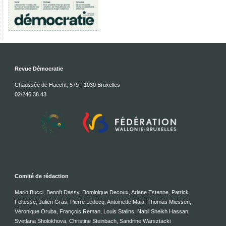
Revue Démocratie
Chaussée de Haecht, 579 - 1030 Bruxelles
02/246.38.43
Comité de rédaction
Mario Bucci, Benoît Dassy, Dominique Decoux, Ariane Estenne, Patrick
Feltesse, Julien Gras, Pierre Ledecq, Antoinette Maia, Thomas Miessen,
Véronique Oruba, François Reman, Louis Stalins, Nabil Sheikh Hassan,
Svetlana Sholokhova, Christine Steinbach, Sandrine Warsztacki