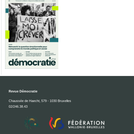
Revue Démocratie
Chaussée de Haecht, 579 - 1030 Bruxelles
02/246.38.43