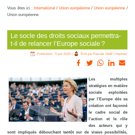
Vous êtes ici :
International
/
Union européenne
/
Union européenne
/
Union européenne
Le socle des droits sociaux permettra-
t-il de relancer l’Europe sociale ?
Publication : 5 juin 2020
|
Écrit par Pascale Vielle
|
Imprimer
Les multiples
stratégies en matière
sociale exploitées
par l’Europe dès sa
création ont façonné
le cadre social de
l’action et le rôle
des acteurs qui y
sont impliqués débouchant tantôt sur de vraies possibilités,