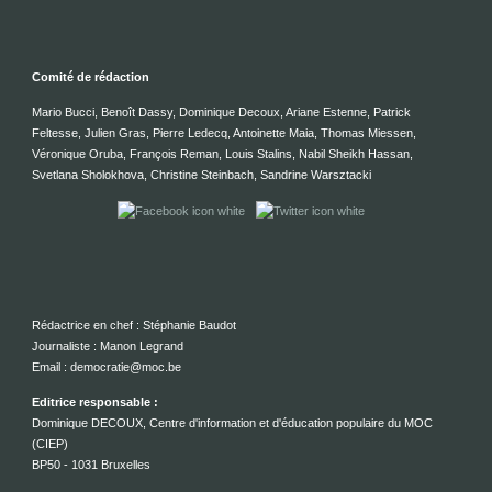
Comité de rédaction
Mario Bucci, Benoît Dassy, Dominique Decoux, Ariane Estenne, Patrick
Feltesse, Julien Gras, Pierre Ledecq, Antoinette Maia, Thomas Miessen,
Véronique Oruba, François Reman, Louis Stalins, Nabil Sheikh Hassan,
Svetlana Sholokhova, Christine Steinbach, Sandrine Warsztacki
Rédactrice en chef : Stéphanie Baudot
Journaliste : Manon Legrand
Email : democratie@moc.be
Editrice responsable :
Dominique DECOUX, Centre d'information et d'éducation populaire du MOC
(CIEP)
BP50 - 1031 Bruxelles