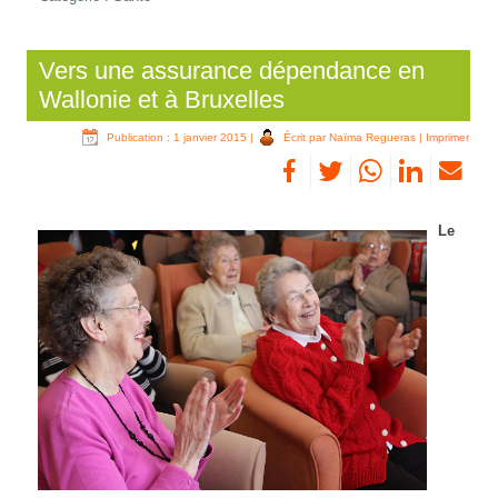
Vers une assurance dépendance en
Wallonie et à Bruxelles
Publication : 1 janvier 2015
|
Écrit par Naïma Regueras
|
Imprimer
Le