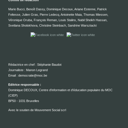
Comité de rédaction
Mario Bucci, Benoît Dassy, Dominique Decoux, Ariane Estenne, Patrick
Feltesse, Julien Gras, Pierre Ledecq, Antoinette Maia, Thomas Miessen,
Véronique Oruba, François Reman, Louis Stalins, Nabil Sheikh Hassan,
Svetlana Sholokhova, Christine Steinbach, Sandrine Warsztacki
Rédactrice en chef : Stéphanie Baudot
Journaliste : Manon Legrand
Email : democratie@moc.be
Editrice responsable :
Dominique DECOUX, Centre d'information et d'éducation populaire du MOC
(CIEP)
BP50 - 1031 Bruxelles
Avec le soutien de Mouvement Social scrl