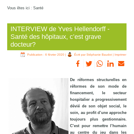
Vous êtes ici :
Santé
INTERVIEW de Yves Hellendorff -
Santé des hôpitaux, c’est grave
docteur?
Publication : 6 février 2020
|
Écrit par Stéphanie Baudot
|
Imprimer
De réformes structurelles en
réformes de son mode de
financement, le secteur
hospitalier a progressivement
dévié de son objet social, le
soin, au profit d’une approche
toujours plus gestionnaire.
C’est pour remettre l’humain
au centre du jeu dans les